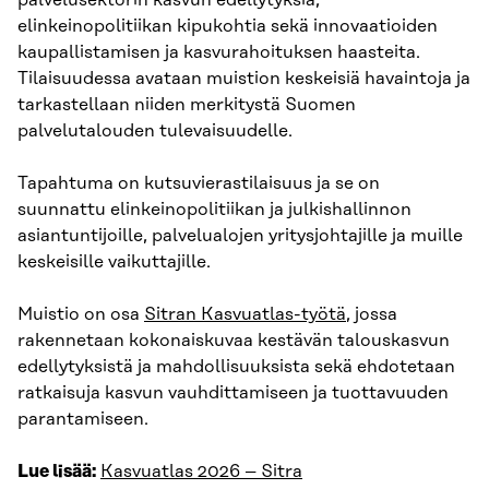
palvelusektorin kasvun edellytyksiä,
elinkeinopolitiikan kipukohtia sekä innovaatioiden
kaupallistamisen ja kasvurahoituksen haasteita.
Tilaisuudessa avataan muistion keskeisiä havaintoja ja
tarkastellaan niiden merkitystä Suomen
palvelutalouden tulevaisuudelle.
Tapahtuma on kutsuvierastilaisuus ja se on
suunnattu elinkeinopolitiikan ja julkishallinnon
asiantuntijoille, palvelualojen yritysjohtajille ja muille
keskeisille vaikuttajille.
Muistio on osa
Sitran Kasvuatlas-työtä
, jossa
rakennetaan kokonaiskuvaa kestävän talouskasvun
edellytyksistä ja mahdollisuuksista sekä ehdotetaan
ratkaisuja kasvun vauhdittamiseen ja tuottavuuden
parantamiseen.
Lue lisää:
Kasvuatlas 2026 – Sitra