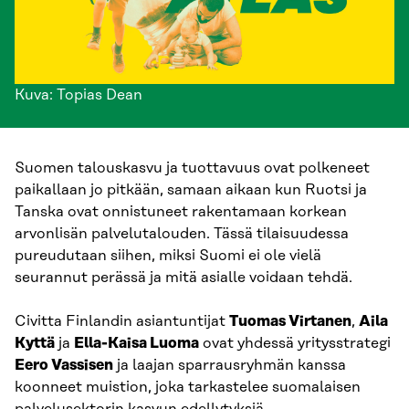
Kuva: Topias Dean
Suomen talouskasvu ja tuottavuus ovat polkeneet
paikallaan jo pitkään, samaan aikaan kun Ruotsi ja
Tanska ovat onnistuneet rakentamaan korkean
arvonlisän palvelutalouden. Tässä tilaisuudessa
pureudutaan siihen, miksi Suomi ei ole vielä
seurannut perässä ja mitä asialle voidaan tehdä.
Civitta Finlandin asiantuntijat
Tuomas Virtanen
,
Aila
Kyttä
ja
Ella-Kaisa Luoma
ovat yhdessä yritysstrategi
Eero Vassisen
ja laajan sparrausryhmän kanssa
koonneet muistion, joka tarkastelee suomalaisen