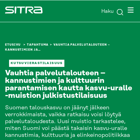
Siirry
Valik
Haku
suoraan
Sitra
sisältöön
↓
ETUSIVU
TAPAHTUMA
VAUHTIA PALVELUTALOUTEEN –
KANNUSTIMIEN JA…
KUTSUVIERASTILAISUUS
Vauhtia palvelutalouteen –
kannustimien ja kulttuurin
parantamisen kautta kasvu-uralle
-muistion julkistustilaisuus
Suomen talouskasvu on jäänyt jälkeen
verrokkimaista, vaikka ratkaisu voisi löytyä
palvelutaloudesta. Uusi muistio tarkastelee,
miten Suomi voi päästä takaisin kasvu-uralle
kannustimia, kulttuuria ja elinkeinopolitiikkaa