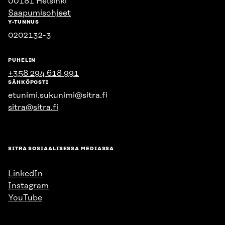
00181 Helsinki
Saapumisohjeet
Y-TUNNUS
0202132-3
PUHELIN
+358 294 618 991
SÄHKÖPOSTI
etunimi.sukunimi@sitra.fi
sitra@sitra.fi
SITRA SOSIAALISESSA MEDIASSA
LinkedIn
Instagram
YouTube