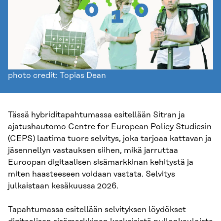
photo credit: Topias Dean
Tässä hybriditapahtumassa esitellään Sitran ja
ajatushautomo Centre for European Policy Studiesin
(CEPS) laatima tuore selvitys, joka tarjoaa kattavan ja
jäsennellyn vastauksen siihen, mikä jarruttaa
Euroopan digitaalisen sisämarkkinan kehitystä ja
miten haasteeseen voidaan vastata. Selvitys
julkaistaan kesäkuussa 2026.
Tapahtumassa esitellään selvityksen löydökset