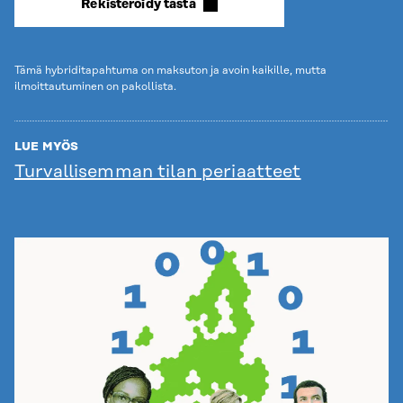
Rekisteröidy tästä
Tämä hybriditapahtuma on maksuton ja avoin kaikille, mutta
ilmoittautuminen on pakollista.
LUE MYÖS
Turvallisemman tilan periaatteet