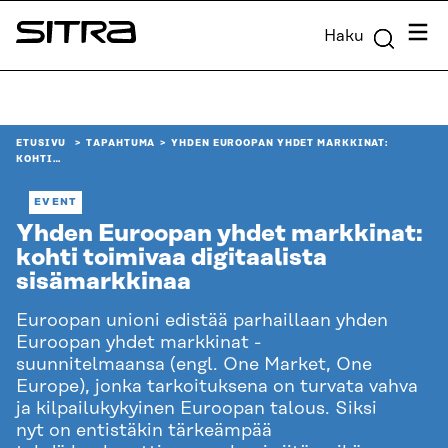
Siirry
Valik
Haku
suoraan
Sitra
sisältöön
↓
ETUSIVU
TAPAHTUMA
YHDEN EUROOPAN YHDET MARKKINAT:
KOHTI…
EVENT
Yhden Euroopan yhdet markkinat:
kohti toimivaa digitaalista
sisämarkkinaa
Euroopan unioni edistää parhaillaan yhden
Euroopan yhdet markkinat -
suunnitelmaansa (engl. One Market, One
Europe), jonka tarkoituksena on turvata vahva
ja kilpailukykyinen Euroopan talous. Siksi
nyt on entistäkin tärkeämpää