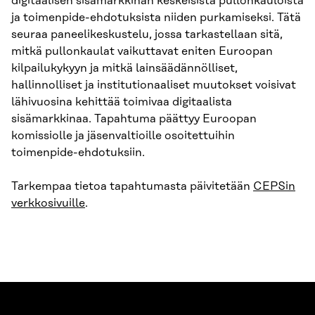
digitaalisen sisämarkkinan keskeisistä pullonkauloista
ja toimenpide-ehdotuksista niiden purkamiseksi. Tätä
seuraa paneelikeskustelu, jossa tarkastellaan sitä,
mitkä pullonkaulat vaikuttavat eniten Euroopan
kilpailukykyyn ja mitkä lainsäädännölliset,
hallinnolliset ja institutionaaliset muutokset voisivat
lähivuosina kehittää toimivaa digitaalista
sisämarkkinaa. Tapahtuma päättyy Euroopan
komissiolle ja jäsenvaltioille osoitettuihin
toimenpide-ehdotuksiin.
Tarkempaa tietoa tapahtumasta päivitetään
CEPSin
verkkosivuille
.