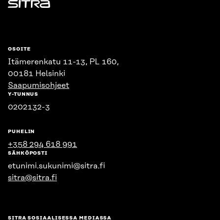
Sitra
OSOITE
Itämerenkatu 11-13, PL 160,
00181 Helsinki
Saapumisohjeet
Y-TUNNUS
0202132-3
PUHELIN
+358 294 618 991
SÄHKÖPOSTI
etunimi.sukunimi@sitra.fi
sitra@sitra.fi
SITRA SOSIAALISESSA MEDIASSA