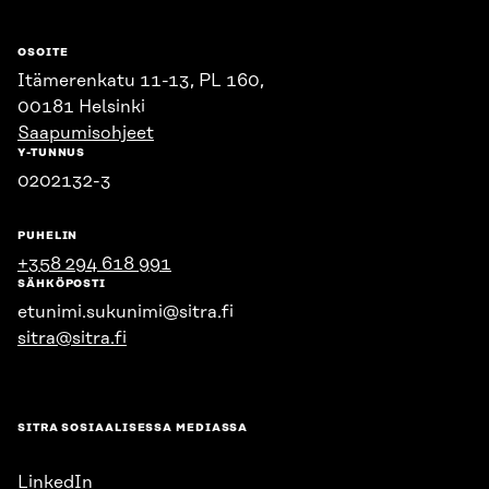
OSOITE
Itämerenkatu 11-13, PL 160,
00181 Helsinki
Saapumisohjeet
Y-TUNNUS
0202132-3
PUHELIN
+358 294 618 991
SÄHKÖPOSTI
etunimi.sukunimi@sitra.fi
sitra@sitra.fi
SITRA SOSIAALISESSA MEDIASSA
LinkedIn