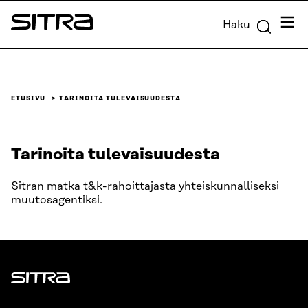
Siirry
Valik
Haku
suoraan
Sitra
sisältöön
↓
ETUSIVU
TARINOITA TULEVAISUUDESTA
Tarinoita tulevaisuudesta
Sitran matka t&k-rahoittajasta yhteiskunnalliseksi
muutosagentiksi.
Sitra