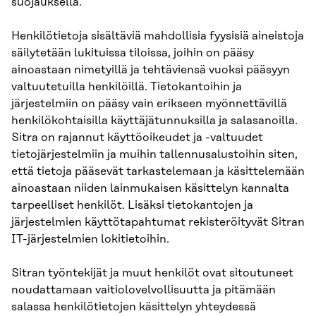
suojauksella.
Henkilötietoja sisältäviä mahdollisia fyysisiä aineistoja
säilytetään lukituissa tiloissa, joihin on pääsy
ainoastaan nimetyillä ja tehtäviensä vuoksi pääsyyn
valtuutetuilla henkilöillä. Tietokantoihin ja
järjestelmiin on pääsy vain erikseen myönnettävillä
henkilökohtaisilla käyttäjätunnuksilla ja salasanoilla.
Sitra on rajannut käyttöoikeudet ja -valtuudet
tietojärjestelmiin ja muihin tallennusalustoihin siten,
että tietoja pääsevät tarkastelemaan ja käsittelemään
ainoastaan niiden lainmukaisen käsittelyn kannalta
tarpeelliset henkilöt. Lisäksi tietokantojen ja
järjestelmien käyttötapahtumat rekisteröityvät Sitran
IT-järjestelmien lokitietoihin.
Sitran työntekijät ja muut henkilöt ovat sitoutuneet
noudattamaan vaitiolovelvollisuutta ja pitämään
salassa henkilötietojen käsittelyn yhteydessä