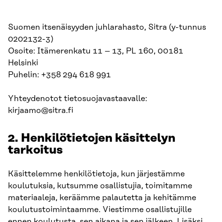
Suomen itsenäisyyden juhlarahasto, Sitra (y-tunnus
0202132-3)
Osoite: Itämerenkatu 11 – 13, PL 160, 00181
Helsinki
Puhelin: +358 294 618 991
Yhteydenotot tietosuojavastaavalle:
kirjaamo@sitra.fi
2. Henkilötietojen käsittelyn
tarkoitus
Käsittelemme henkilötietoja, kun järjestämme
koulutuksia, kutsumme osallistujia, toimitamme
materiaaleja, keräämme palautetta ja kehitämme
koulutustoimintaamme. Viestimme osallistujille
ennen koulutusta, sen aikana ja sen jälkeen. Lisäksi