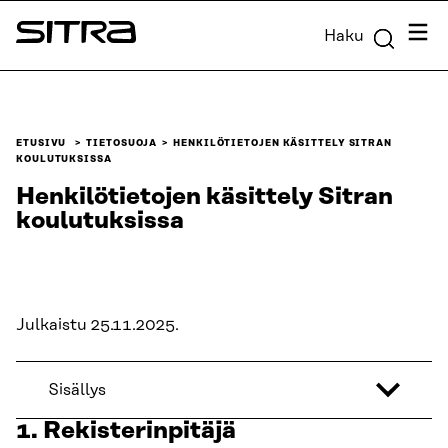
Siirry
Valik
Haku
suoraan
Sitra
sisältöön
↓
ETUSIVU
TIETOSUOJA
HENKILÖTIETOJEN KÄSITTELY SITRAN
KOULUTUKSISSA
Henkilötietojen käsittely Sitran
koulutuksissa
Julkaistu 25.11.2025.
Sisällys
1. Rekisterinpitäjä