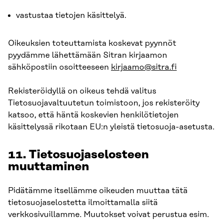
vastustaa tietojen käsittelyä.
Oikeuksien toteuttamista koskevat pyynnöt
pyydämme lähettämään Sitran kirjaamon
sähköpostiin osoitteeseen
kirjaamo@sitra.fi
Rekisteröidyllä on oikeus tehdä valitus
Tietosuojavaltuutetun toimistoon, jos rekisteröity
katsoo, että häntä koskevien henkilötietojen
käsittelyssä rikotaan EU:n yleistä tietosuoja-asetusta.
11. Tietosuojaselosteen
muuttaminen
Pidätämme itsellämme oikeuden muuttaa tätä
tietosuojaselostetta ilmoittamalla siitä
verkkosivuillamme. Muutokset voivat perustua esim.