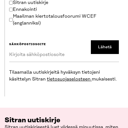
Sitran uutiskirje
Ennakointi
Maailman kiertotalousfoorumi WCEF
(englanniksi)
SÄHKÖPOSTIOSOITE
Lähetä
Tilaamalla uutiskirjeitä hyväksyn tietojeni
käsittelyn Sitran
tietosuojaselosteen
mukaisesti.
Sitran uutiskirje
Sitran uutiskirjeestä luet viidessä minuutissa, miten