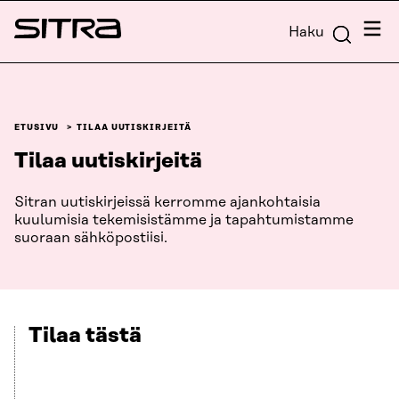
Siirry
Valik
Haku
suoraan
Sitra
sisältöön
↓
ETUSIVU
TILAA UUTISKIRJEITÄ
Tilaa uutiskirjeitä
Sitran uutiskirjeissä kerromme ajankohtaisia
kuulumisia tekemisistämme ja tapahtumistamme
suoraan sähköpostiisi.
Tilaa tästä