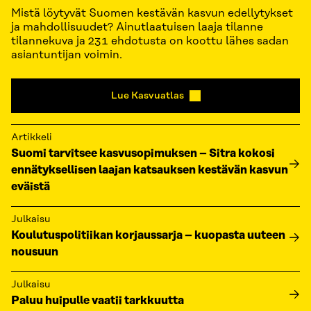
Mistä löytyvät Suomen kestävän kasvun edellytykset
ja mahdollisuudet? Ainutlaatuisen laaja tilanne
tilannekuva ja 231 ehdotusta on koottu lähes sadan
asiantuntijan voimin.
Lue Kasvuatlas
Artikkeli
Suomi tarvitsee kasvusopimuksen – Sitra kokosi
ennätyksellisen laajan katsauksen kestävän kasvun
eväistä
Julkaisu
Koulutuspolitiikan korjaussarja – kuopasta uuteen
nousuun
Julkaisu
Paluu huipulle vaatii tarkkuutta