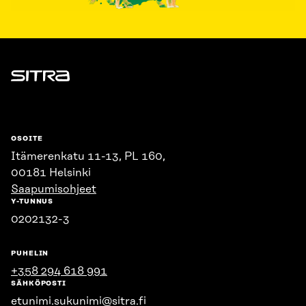
Sitra
OSOITE
Itämerenkatu 11-13, PL 160,
00181 Helsinki
Saapumisohjeet
Y-TUNNUS
0202132-3
PUHELIN
+358 294 618 991
SÄHKÖPOSTI
etunimi.sukunimi@sitra.fi