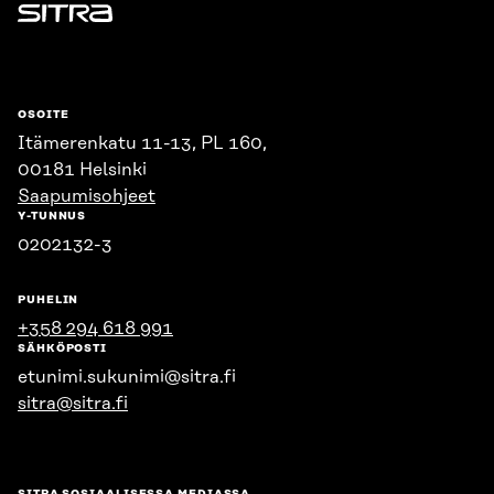
Sitra
OSOITE
Itämerenkatu 11-13, PL 160,
00181 Helsinki
Saapumisohjeet
Y-TUNNUS
0202132-3
PUHELIN
+358 294 618 991
SÄHKÖPOSTI
etunimi.sukunimi@sitra.fi
sitra@sitra.fi