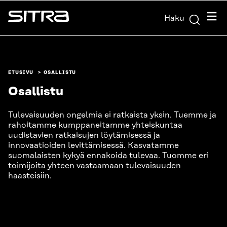
Siirry
Valik
Haku
suoraan
Sitra
sisältöön
↓
ETUSIVU
OSALLISTU
Osallistu
Tulevaisuuden ongelmia ei ratkaista yksin. Tuemme ja
rahoitamme kumppaneitamme yhteiskuntaa
uudistavien ratkaisujen löytämisessä ja
innovaatioiden levittämisessä. Kasvatamme
suomalaisten kykyä ennakoida tulevaa. Tuomme eri
toimijoita yhteen vastaamaan tulevaisuuden
haasteisiin.