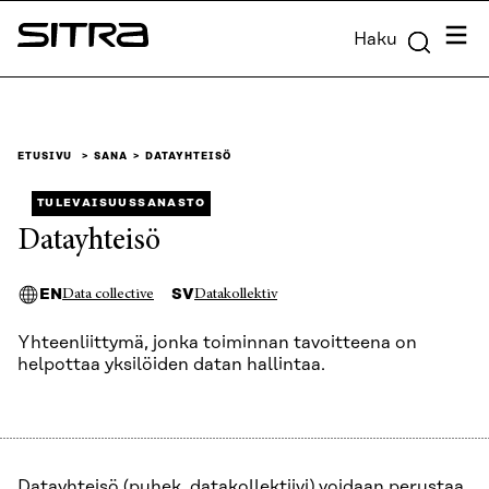
Siirry
Valik
Haku
suoraan
Sitra
sisältöön
↓
ETUSIVU
SANA
DATAYHTEISÖ
TULEVAISUUSSANASTO
Datayhteisö
EN
SV
Data collective
Datakollektiv
Yhteenliittymä, jonka toiminnan tavoitteena on
helpottaa yksilöiden datan hallintaa.
Datayhteisö (puhek. datakollektiivi) voidaan perustaa