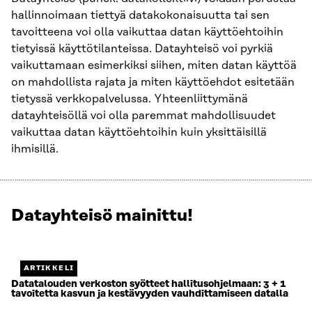
hallinnoimaan tiettyä datakokonaisuutta tai sen
tavoitteena voi olla vaikuttaa datan käyttöehtoihin
tietyissä käyttötilanteissa. Datayhteisö voi pyrkiä
vaikuttamaan esimerkiksi siihen, miten datan käyttöä
on mahdollista rajata ja miten käyttöehdot esitetään
tietyssä verkkopalvelussa. Yhteenliittymänä
datayhteisöllä voi olla paremmat mahdollisuudet
vaikuttaa datan käyttöehtoihin kuin yksittäisillä
ihmisillä.
Datayhteisö mainittu!
Näytetään
2
/
2.
ARTIKKELI
Jäljellä
Datatalouden verkoston syötteet hallitusohjelmaan: 3 + 1
tavoitetta kasvun ja kestävyyden vauhdittamiseen datalla
0.