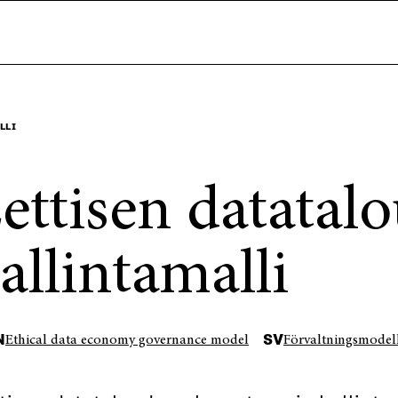
LLI
ettisen datatal
allintamalli
N
SV
Ethical data economy governance model
Förvaltningsmodell