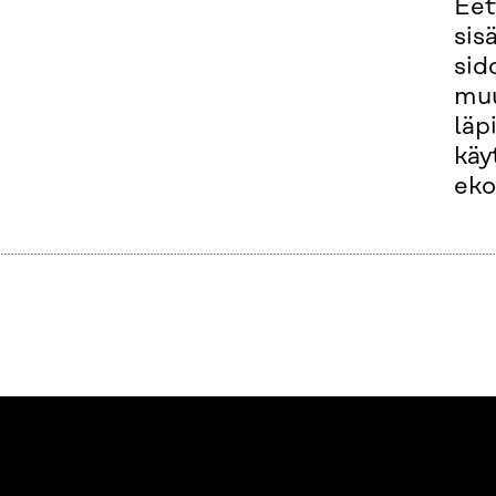
Eet
sis
sid
muu
läp
käy
eko