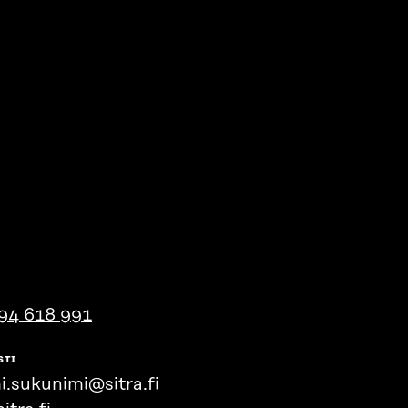
94 618 991
STI
i.sukunimi@sitra.fi