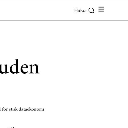
Valikko
Haku
ouden
 för etisk dataekonomi