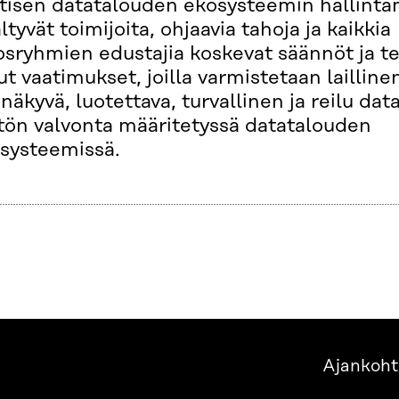
tisen datatalouden ekosysteemin hallintam
ältyvät toimijoita, ohjaavia tahoja ja kaikkia
osryhmien edustajia koskevat säännöt ja te
t vaatimukset, joilla varmistetaan lailline
inäkyvä, luotettava, turvallinen ja reilu dat
tön valvonta määritetyssä datatalouden
systeemissä.
Ajankoht