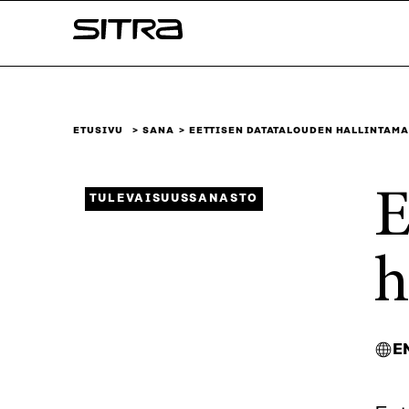
Siirry
Sitra
suoraan
sisältöön
↓
ETUSIVU
SANA
EETTISEN DATATALOUDEN HALLINTAMA
E
TULEVAISUUSSANASTO
h
E