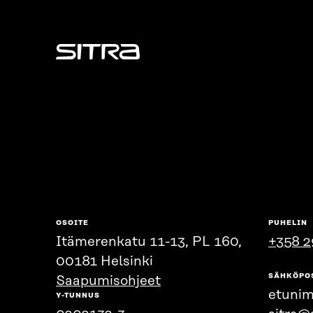
Sitra
OSOITE
PUHELIN
Itämerenkatu 11-13, PL 160,
+358 2
00181 Helsinki
SÄHKÖPO
Saapumisohjeet
etunim
Y-TUNNUS