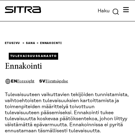
Siirry
Valik
Haku
suoraan
Sitra
sisältöön
↓
ETUSIVU
SANA
ENNAKOINTI
TULEVAISUUSSANASTO
Ennakointi
EN
SV
Foresight
Förutsägelse
Tulevaisuuteen vaikuttavien tekijöiden tunnistamista,
vaihtoehtoisten tulevaisuuksien kartoittamista ja
toimenpiteiden määrittelyä toivottuun
tulevaisuuteen pääsemiseksi. Ennakointi tukee
tulevaisuutta koskevaa päätöksentekoa, johon liittyy
väistämättä epävarmuutta. Ennakoinnissa ei pyritä
ennustamaan täsmällisesti tulevaisuutta.