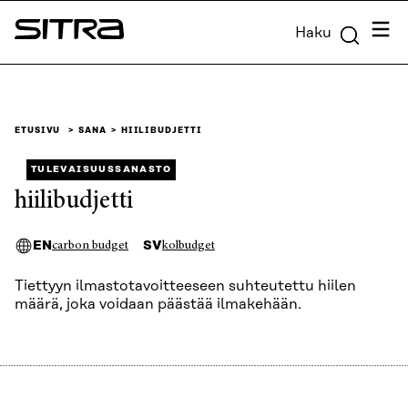
Siirry
Valik
Haku
suoraan
Sitra
sisältöön
↓
ETUSIVU
SANA
HIILIBUDJETTI
TULEVAISUUSSANASTO
hiilibudjetti
EN
SV
carbon budget
kolbudget
Tiettyyn ilmastotavoitteeseen suhteutettu hiilen
määrä, joka voidaan päästää ilmakehään.