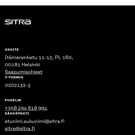
Sitra
OSOITE
Itämerenkatu 11-13, PL 160,
00181 Helsinki
Saapumisohjeet
Y-TUNNUS
0202132-3
PUHELIN
+358 294 618 991
SÄHKÖPOSTI
etunimi.sukunimi@sitra.fi
sitra@sitra.fi