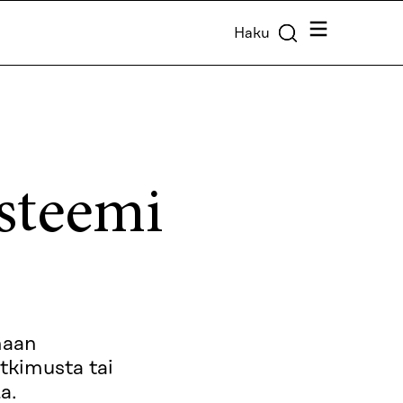
Valikko
Haku
steemi
maan
utkimusta tai
a.