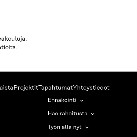
eakouluja,
tioita.
aista
Projektit
Tapahtumat
Yhteystiedot
Ennakointi
Hae rahoitusta
Työn alla nyt