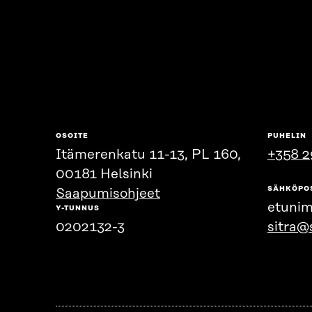
OSOITE
PUHELIN
Itämerenkatu 11-13, PL 160,
+358 2
00181 Helsinki
SÄHKÖPO
Saapumisohjeet
etunim
Y-TUNNUS
0202132-3
sitra@s