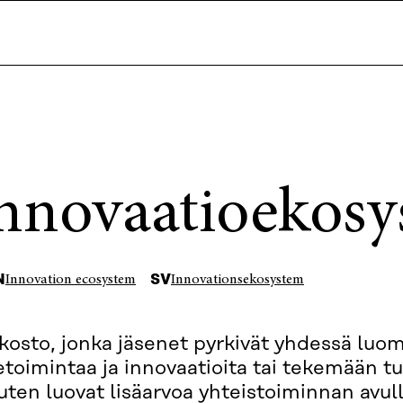
nnovaatioekosy
N
SV
Innovation ecosystem
Innovationsekosystem
kosto, jonka jäsenet pyrkivät yhdessä luo
ketoimintaa ja innovaatioita tai tekemään t
ten luovat lisäarvoa yhteistoiminnan avull