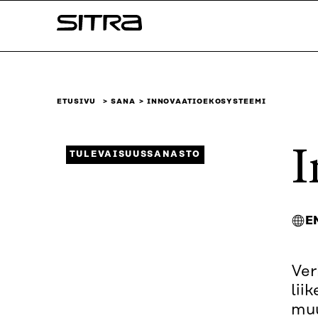
Siirry
Sitra
suoraan
sisältöön
↓
ETUSIVU
SANA
INNOVAATIOEKOSYSTEEMI
I
TULEVAISUUSSANASTO
E
Ver
lii
muu