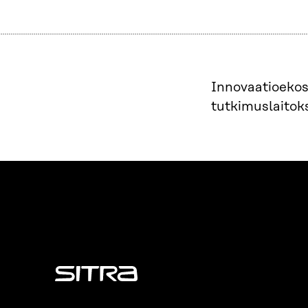
Innovaatioekosy
tutkimuslaitoks
Sitra