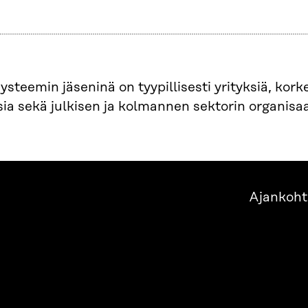
steemin jäseninä on tyypillisesti yrityksiä, kork
ia sekä julkisen ja kolmannen sektorin organisaa
Ajankoht