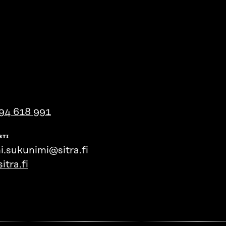
94 618 991
STI
i.sukunimi@sitra.fi
itra.fi