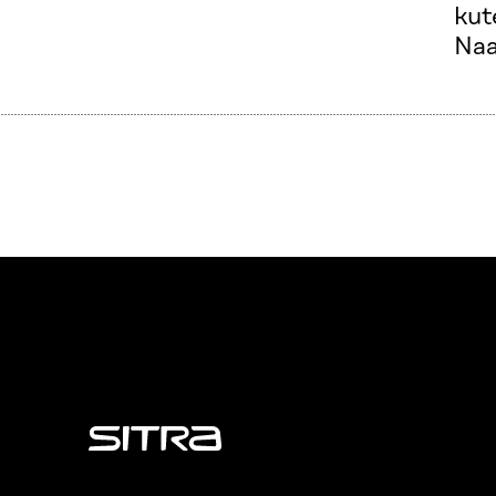
kut
Naa
Sitra