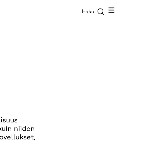
Valikko
Haku
lisuus
kuin niiden
sovellukset,