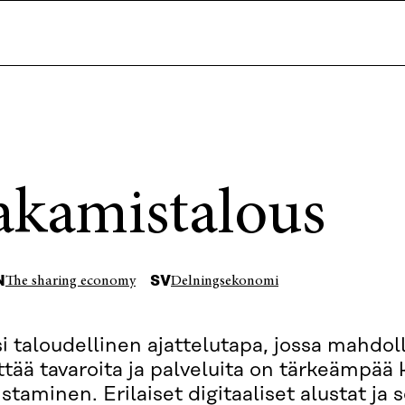
akamistalous
N
SV
The sharing economy
Delningsekonomi
i taloudellinen ajattelutapa, jossa mahdol
ttää tavaroita ja palveluita on tärkeämpää 
staminen. Erilaiset digitaaliset alustat ja 