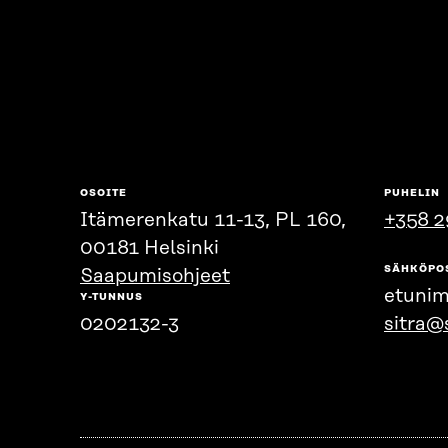
OSOITE
PUHELIN
Itämerenkatu 11-13, PL 160,
+358 2
00181 Helsinki
SÄHKÖPO
Saapumisohjeet
etunim
Y-TUNNUS
0202132-3
sitra@s