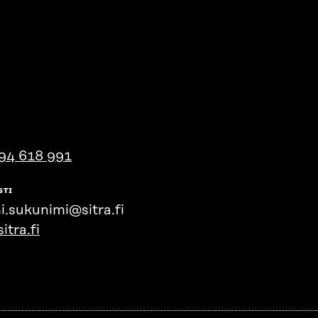
94 618 991
STI
i.sukunimi@sitra.fi
itra.fi