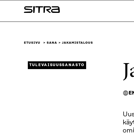
Siirry
Sitra
suoraan
sisältöön
↓
ETUSIVU
SANA
JAKAMISTALOUS
J
TULEVAISUUSSANASTO
E
Uus
käy
omi