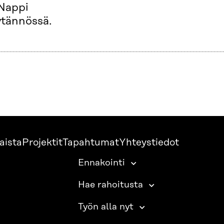
 Nappi
ytännössä.
aista
Projektit
Tapahtumat
Yhteystiedot
Ennakointi
Hae rahoitusta
Työn alla nyt