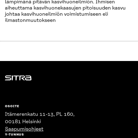
lämpimänä pitävän kasvihuoneilmiön. Ihmisen
aiheuttama kasvihuonekaasujen pitoisuuden kasvu
johtaa kasvihuoneilmiön voimistumiseen eli
ilmastonmuutokseen
Sitra
OSOITE
Itämerenkatu 11-13, PL 160,
00181 Helsinki
Saapumisohjeet
Y-TUNNUS