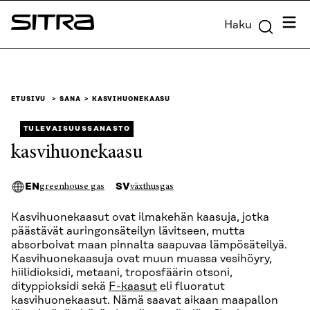
Siirry
Valik
Haku
suoraan
Sitra
sisältöön
↓
ETUSIVU
SANA
KASVIHUONEKAASU
TULEVAISUUSSANASTO
kasvihuonekaasu
EN
SV
greenhouse gas
växthusgas
Kasvihuonekaasut ovat ilmakehän kaasuja, jotka
päästävät auringonsäteilyn lävitseen, mutta
absorboivat maan pinnalta saapuvaa lämpösäteilyä.
Kasvihuonekaasuja ovat muun muassa vesihöyry,
hiilidioksidi, metaani, troposfäärin otsoni,
dityppioksidi sekä
F-kaasut
eli fluoratut
kasvihuonekaasut. Nämä saavat aikaan maapallon