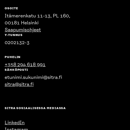
OSOITE
Itämerenkatu 11-13, PL 160,
00181 Helsinki
Saapumisohjeet
Y-TUNNUS
0202132-3
PUHELIN
+358 294 618 991
SÄHKÖPOSTI
etunimi.sukunimi@sitra.fi
sitra@sitra.fi
SITRA SOSIAALISESSA MEDIASSA
LinkedIn
Instagram