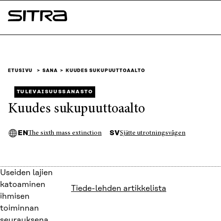
Siirry
suoraan
Sitra
sisältöön
↓
ETUSIVU
SANA
KUUDES SUKUPUUTTOAALTO
TULEVAISUUSSANASTO
Kuudes sukupuuttoaalto
EN
SV
The sixth mass extinction
Sjätte utrotningsvågen
Useiden lajien
katoaminen
Tiede-lehden artikkelista
ihmisen
toiminnan
seurauksena.