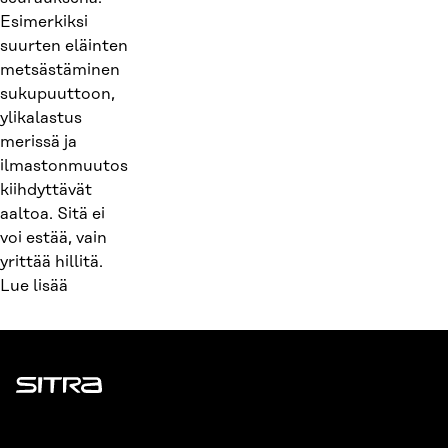
Esimerkiksi
suurten eläinten
metsästäminen
sukupuuttoon,
ylikalastus
merissä ja
ilmastonmuutos
kiihdyttävät
aaltoa. Sitä ei
voi estää, vain
yrittää hillitä.
Lue lisää
Sitra