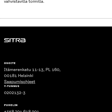
vahvistavilla toimilla.
Sitra
OSOITE
Itämerenkatu 11-13, PL 160,
00181 Helsinki
Saapumisohjeet
Y-TUNNUS
0202132-3
PUHELIN
+358 294 618 991