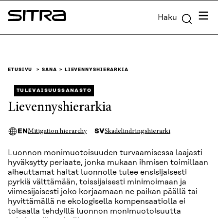
Siirry
Valik
Haku
suoraan
Sitra
sisältöön
↓
ETUSIVU
SANA
LIEVENNYSHIERARKIA
TULEVAISUUSSANASTO
Lievennyshierarkia
EN
SV
Mitigation hierarchy
Skadelindringshierarki
Luonnon monimuotoisuuden turvaamisessa laajasti
hyväksytty periaate, jonka mukaan ihmisen toimillaan
aiheuttamat haitat luonnolle tulee ensisijaisesti
pyrkiä välttämään, toissijaisesti minimoimaan ja
viimesijaisesti joko korjaamaan ne paikan päällä tai
hyvittämällä ne ekologisella kompensaatiolla ei
toisaalla tehdyillä luonnon monimuotoisuutta