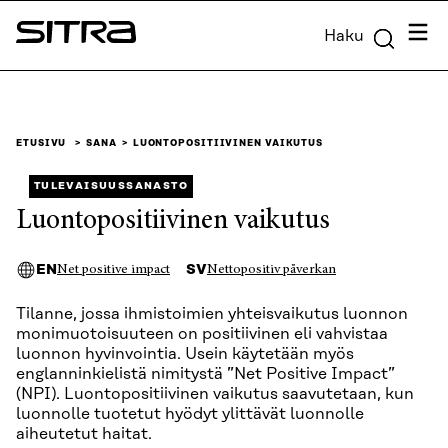
Siirry
Valik
Haku
suoraan
Sitra
sisältöön
↓
ETUSIVU
SANA
LUONTOPOSITIIVINEN VAIKUTUS
TULEVAISUUSSANASTO
Luontopositiivinen vaikutus
EN
SV
Net positive impact
Nettopositiv påverkan
Tilanne, jossa ihmistoimien yhteisvaikutus luonnon
monimuotoisuuteen on positiivinen eli vahvistaa
luonnon hyvinvointia. Usein käytetään myös
englanninkielistä nimitystä ”Net Positive Impact”
(NPI). Luontopositiivinen vaikutus saavutetaan, kun
luonnolle tuotetut hyödyt ylittävät luonnolle
aiheutetut haitat.