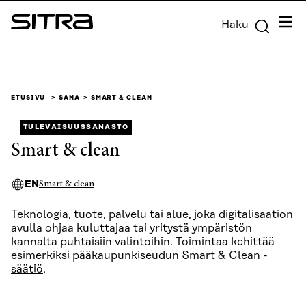
Siirry
Valik
Haku
suoraan
Sitra
sisältöön
↓
ETUSIVU
SANA
SMART & CLEAN
TULEVAISUUSSANASTO
Smart & clean
EN
Smart & clean
Teknologia, tuote, palvelu tai alue, joka digitalisaation
avulla ohjaa kuluttajaa tai yritystä ympäristön
kannalta puhtaisiin valintoihin. Toimintaa kehittää
esimerkiksi pääkaupunkiseudun
Smart & Clean -
säätiö
.