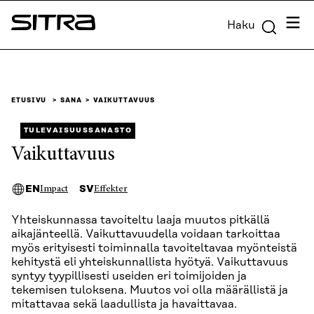
Siirry
Valik
Haku
suoraan
Sitra
sisältöön
↓
ETUSIVU
SANA
VAIKUTTAVUUS
TULEVAISUUSSANASTO
Vaikuttavuus
EN
SV
Impact
Effekter
Yhteiskunnassa tavoiteltu laaja muutos pitkällä
aikajänteellä. Vaikuttavuudella voidaan tarkoittaa
myös erityisesti toiminnalla tavoiteltavaa myönteistä
kehitystä eli yhteiskunnallista hyötyä. Vaikuttavuus
syntyy tyypillisesti useiden eri toimijoiden ja
tekemisen tuloksena. Muutos voi olla määrällistä ja
mitattavaa sekä laadullista ja havaittavaa.