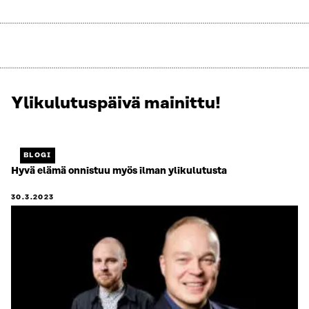
Ylikulutuspäivä mainittu!
Näytetään
1
/
1.
BLOGI
Jäljellä
Hyvä elämä onnistuu myös ilman ylikulutusta
0.
30.3.2023