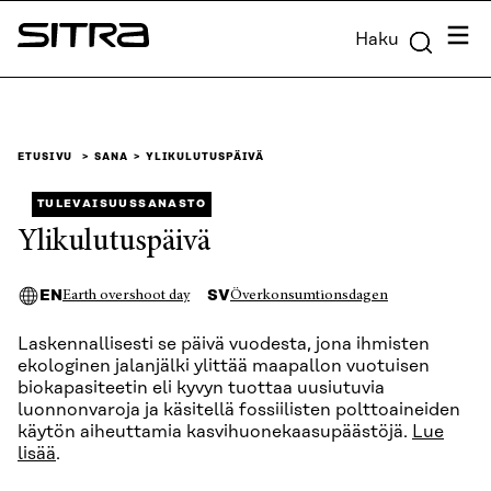
Siirry
Valik
Haku
suoraan
Sitra
sisältöön
↓
ETUSIVU
SANA
YLIKULUTUSPÄIVÄ
TULEVAISUUSSANASTO
Ylikulutuspäivä
EN
SV
Earth overshoot day
Överkonsumtionsdagen
Laskennallisesti se päivä vuodesta, jona ihmisten
ekologinen jalanjälki ylittää maapallon vuotuisen
biokapasiteetin eli kyvyn tuottaa uusiutuvia
luonnonvaroja ja käsitellä fossiilisten polttoaineiden
käytön aiheuttamia kasvihuonekaasupäästöjä.
Lue
lisää
.