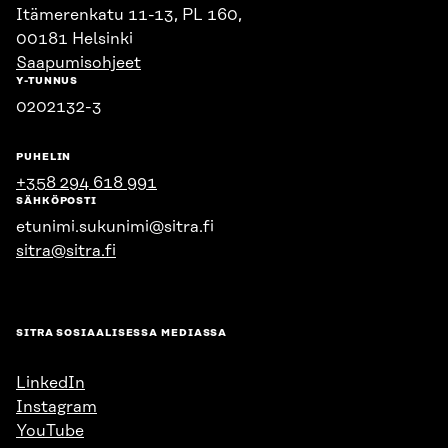
Itämerenkatu 11-13, PL 160,
00181 Helsinki
Saapumisohjeet
Y-TUNNUS
0202132-3
PUHELIN
+358 294 618 991
SÄHKÖPOSTI
etunimi.sukunimi@sitra.fi
sitra@sitra.fi
SITRA SOSIAALISESSA MEDIASSA
LinkedIn
Instagram
YouTube