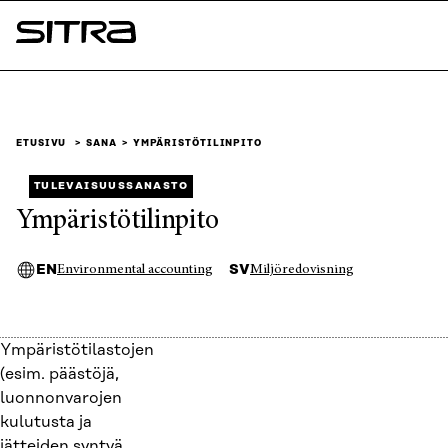
Siirry
suoraan
Sitra
sisältöön
↓
ETUSIVU
SANA
YMPÄRISTÖTILINPITO
TULEVAISUUSSANASTO
Ympäristötilinpito
EN
SV
Environmental accounting
Miljöredovisning
Ympäristötilastojen
(esim. päästöjä,
luonnonvarojen
kulutusta ja
jätteiden syntyä