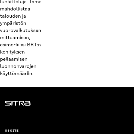
luokitteluja. Tämä
mahdollistaa
talouden ja
ympäristön
vuorovaikutuksen
mittaamisen,
esimerkiksi BKT:n
kehityksen
peilaamisen
luonnonvarojen
käyttömääriin.
Sitra
OSOITE