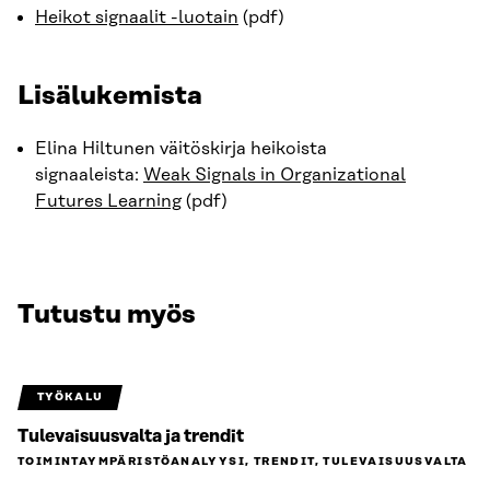
Heikot signaalit -luotain
(pdf)
Lisälukemista
Elina Hiltunen väitöskirja heikoista
signaaleista:
Weak Signals in Organizational
Futures Learning
(pdf)
Tutustu myös
TYÖKALU
Tulevaisuusvalta ja trendit
TOIMINTAYMPÄRISTÖ­ANALYYSI, TRENDIT, TULEVAISUUSVALTA