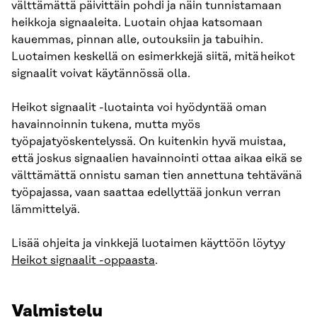
välttämättä päivittäin pohdi ja näin tunnistamaan
heikkoja signaaleita. Luotain ohjaa katsomaan
kauemmas, pinnan alle, outouksiin ja tabuihin.
Luotaimen keskellä on esimerkkejä siitä, mitä heikot
signaalit voivat käytännössä olla.
Heikot signaalit -luotainta voi hyödyntää oman
havainnoinnin tukena, mutta myös
työpajatyöskentelyssä. On kuitenkin hyvä muistaa,
että joskus signaalien havainnointi ottaa aikaa eikä se
välttämättä onnistu saman tien annettuna tehtävänä
työpajassa, vaan saattaa edellyttää jonkun verran
lämmittelyä.
Lisää ohjeita ja vinkkejä luotaimen käyttöön löytyy
Heikot signaalit -oppaasta
.
Valmistelu