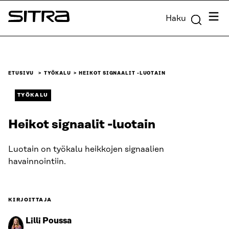
Siirry
Valik
Haku
suoraan
Sitra
sisältöön
↓
ETUSIVU
TYÖKALU
HEIKOT SIGNAALIT -LUOTAIN
TYÖKALU
Heikot signaalit -luotain
Luotain on työkalu heikkojen signaalien
havainnointiin.
KIRJOITTAJA
Lilli Poussa