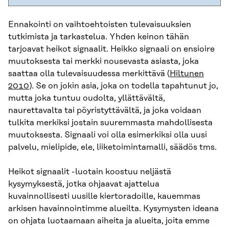
Ennakointi on vaihtoehtoisten tulevaisuuksien
tutkimista ja tarkastelua. Yhden keinon tähän
tarjoavat heikot signaalit. Heikko signaali on ensioire
muutoksesta tai merkki nousevasta asiasta, joka
saattaa olla tulevaisuudessa merkittävä (
Hiltunen
2010
). Se on jokin asia, joka on todella tapahtunut jo,
mutta joka tuntuu oudolta, yllättävältä,
naurettavalta tai pöyristyttävältä, ja joka voidaan
tulkita merkiksi jostain suuremmasta mahdollisesta
muutoksesta. Signaali voi olla esimerkiksi olla uusi
palvelu, mielipide, ele, liiketoimintamalli, säädös tms.
Heikot signaalit -luotain koostuu neljästä
kysymyksestä, jotka ohjaavat ajattelua
kuvainnollisesti uusille kiertoradoille, kauemmas
arkisen havainnointimme alueilta. Kysymysten ideana
on ohjata luotaamaan aiheita ja alueita, joita emme