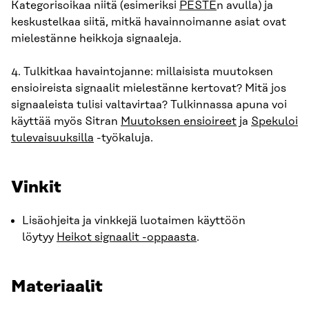
Kategorisoikaa niitä (esimeriksi
PESTE
n avulla) ja
keskustelkaa siitä, mitkä havainnoimanne asiat ovat
mielestänne heikkoja signaaleja.
4. Tulkitkaa havaintojanne: millaisista muutoksen
ensioireista signaalit mielestänne kertovat? Mitä jos
signaaleista tulisi valtavirtaa? Tulkinnassa apuna voi
käyttää myös Sitran
Muutoksen ensioireet
ja
Spekuloi
tulevaisuuksilla
-työkaluja.
Vinkit
Lisäohjeita ja vinkkejä luotaimen käyttöön
löytyy
Heikot signaalit -oppaasta
.
Materiaalit