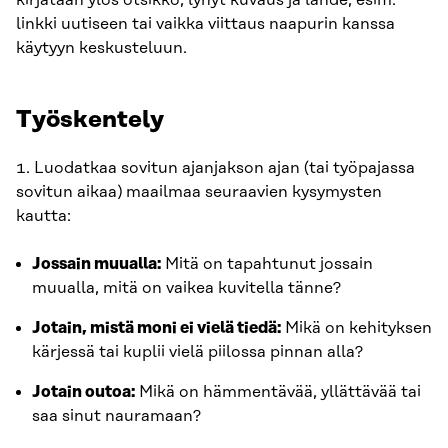
kirjataan ylös otsikko, lyhyt kuvaus ja lähde, esim.
linkki uutiseen tai vaikka viittaus naapurin kanssa
käytyyn keskusteluun.
Työskentely
1. Luodatkaa sovitun ajanjakson ajan (tai työpajassa
sovitun aikaa) maailmaa seuraavien kysymysten
kautta:
Jossain muualla:
Mitä on tapahtunut jossain
muualla, mitä on vaikea kuvitella tänne?
Jotain, mistä moni ei vielä tiedä:
Mikä on kehityksen
kärjessä tai kuplii vielä piilossa pinnan alla?
Jotain outoa:
Mikä on hämmentävää, yllättävää tai
saa sinut nauramaan?