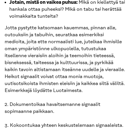
Jotain, mistä on vaikea puhua:
Mikä on kiellettyä tai
hankala ottaa puheeksi? Mikä on tabu tai herättää
voimakkaita tunteita?
Jotta pystytte katsomaan kauemmas, pinnan alle,
outouksiin ja tabuihin, seuratkaa esimerkiksi
medioita, joita ette normaalisti lue, jutelkaa ihmisille
oman ympäristönne ulkopuolella, tutustukaa
itsellenne vieraisiin aloihin ja teemoihin tieteessä,
bisneksessä, taiteessa ja kulttuurissa, ja pyrkikää
kaikin tavoin altistamaan itseänne uudelle ja vieraalle.
Heikot signaalit voivat ottaa monia muotoja,
uutisotsikoista ihmisten eleisiin ja kaikkea siltä väliltä.
Esimerkkejä löydätte Luotaimesta.
2. Dokumentoikaa havaitsemanne signaalit
sopimaanne paikkaan.
3. Kokoontukaa yhteen keskustelemaan signaaleista.