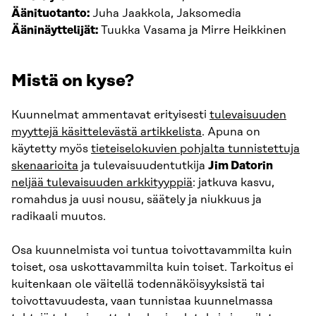
Äänituotanto:
Juha Jaakkola, Jaksomedia
Ääninäyttelijät:
Tuukka Vasama ja Mirre Heikkinen
Mistä on kyse?
Kuunnelmat ammentavat erityisesti
tulevaisuuden
myyttejä käsittelevästä artikkelista
. Apuna on
käytetty myös
tieteiselokuvien pohjalta tunnistettuja
skenaarioita
ja tulevaisuudentutkija
Jim Datorin
neljää tulevaisuuden arkkityyppiä
: jatkuva kasvu,
romahdus ja uusi nousu, säätely ja niukkuus ja
radikaali muutos.
Osa kuunnelmista voi tuntua toivottavammilta kuin
toiset, osa uskottavammilta kuin toiset. Tarkoitus ei
kuitenkaan ole väitellä todennäköisyyksistä tai
toivottavuudesta, vaan tunnistaa kuunnelmassa