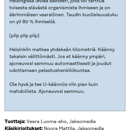
Helsingissä leviää bakteeri, joka voi tarttua
toisesta elävästä organismista ihmiseen ja on
äärimmäisen vaarallinen. Taudin kuolleisuusluku
on yli 80 % ihmisellä.
[piip piip piip]
Helsinkiin matkaa yhdeksän kilometriä. Käänny
takaisin välittömästi. Jos et käänny ympäri,
ajoneuvosi sammuu automaattisesti ja joudut
odottamaan pelastushenkilökuntaa.
Ole hyvä ja tee U-käännös niin pian kuin
mahdollista. Ajoneuvosi sammuu.
Tuottaja:
Veera Luoma-aho, Jaksomedia
Käsikirjoitukset:
Noora Mattila, Jaksomedia