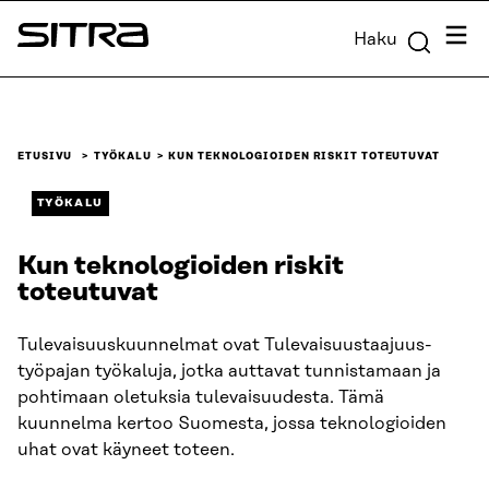
Siirry
Valik
Haku
suoraan
Sitra
sisältöön
↓
ETUSIVU
TYÖKALU
KUN TEKNOLOGIOIDEN RISKIT TOTEUTUVAT
TYÖKALU
Kun teknologioiden riskit
toteutuvat
Tulevaisuuskuunnelmat ovat Tulevaisuustaajuus-
työpajan työkaluja, jotka auttavat tunnistamaan ja
pohtimaan oletuksia tulevaisuudesta. Tämä
kuunnelma kertoo Suomesta, jossa teknologioiden
uhat ovat käyneet toteen.