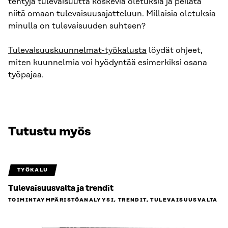
tehtyjä tulevaisuutta koskevia oletuksia ja peilata
niitä omaan tulevaisuusajatteluun. Millaisia oletuksia
minulla on tulevaisuuden suhteen?
Tulevaisuuskuunnelmat-työkalusta
löydät ohjeet,
miten kuunnelmia voi hyödyntää esimerkiksi osana
työpajaa.
Tutustu myös
TYÖKALU
Tulevaisuusvalta ja trendit
TOIMINTAYMPÄRISTÖ­ANALYYSI, TRENDIT, TULEVAISUUSVALTA