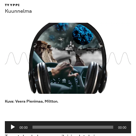
TYYPPI
Kuunnelma
Kuva: Veera Pienimaa, Miltton.
Äänitoistin
00:00
00:00