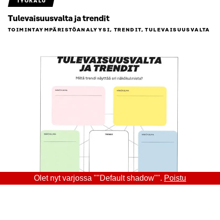
TYÖKALU
Tulevaisuusvalta ja trendit
TOIMINTAYMPÄRISTÖ­ANALYYSI, TRENDIT, TULEVAISUUSVALTA
Olet nyt varjossa ""Default shadow"".
Poistu