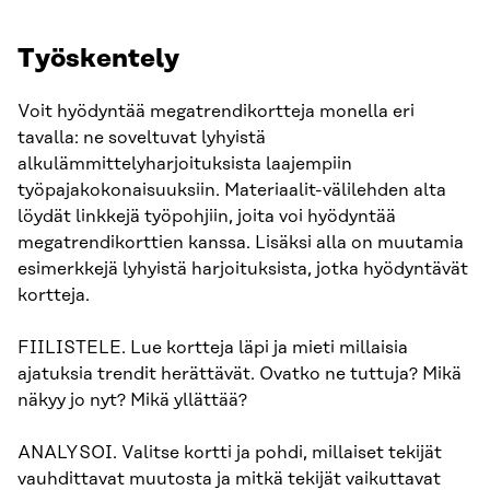
Työskentely
Voit hyödyntää megatrendikortteja monella eri
tavalla: ne soveltuvat lyhyistä
alkulämmittelyharjoituksista laajempiin
työpajakokonaisuuksiin. Materiaalit-välilehden alta
löydät linkkejä työpohjiin, joita voi hyödyntää
megatrendikorttien kanssa. Lisäksi alla on muutamia
esimerkkejä lyhyistä harjoituksista, jotka hyödyntävät
kortteja.
FIILISTELE. Lue kortteja läpi ja mieti millaisia
ajatuksia trendit herättävät. Ovatko ne tuttuja? Mikä
näkyy jo nyt? Mikä yllättää?
ANALYSOI. Valitse kortti ja pohdi, millaiset tekijät
vauhdittavat muutosta ja mitkä tekijät vaikuttavat