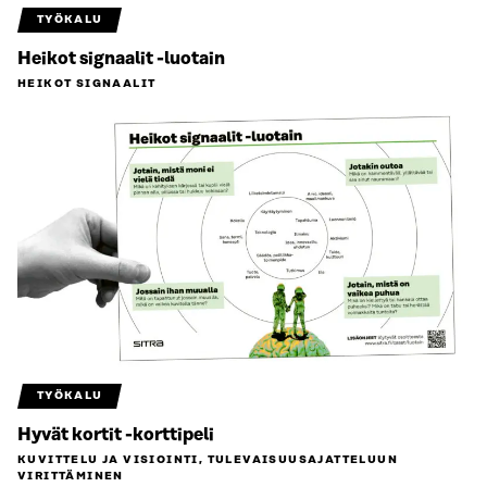
TYÖKALU
Heikot signaalit -luotain
HEIKOT SIGNAALIT
TYÖKALU
Hyvät kortit -korttipeli
KUVITTELU JA VISIOINTI, TULEVAISUUS­AJATTELUUN
VIRITTÄMINEN