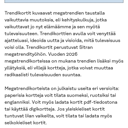
Trendikortit kuvaavat megatrendien taustalla
vaikuttavia muutoksia, eli kehityskulkuja, jotka
vaikuttavat jo nyt elämäämme ja sen myötä
tulevaisuuteen. Trendikorttien avulla voit venyttää
ajatteluasi, ideoida uutta ja visioida, mitä tulevaisuus
voisi olla. Trendikortit perustuvat Sitran
megatrendityöhön. Vuoden 2026
megatrendikorteissa on mukana trendien lisäksi myös
yllätyksiä, eli villejä kortteja, jotka voivat muuttaa
radikaalisti tulevaisuuden suuntaa.
Megatrendikorteista on julkaistu useita eri versioita:
paperisia kortteja voit tilata suomeksi, ruotsiksi tai
englanniksi. Voit myös ladata kortit pdf-tiedostona
tai käyttää digikortteja. Jos yleiskieliset kortit
tuntuvat liian vaikeilta, voit tilata tai ladata myös
selkokieliset kortit.