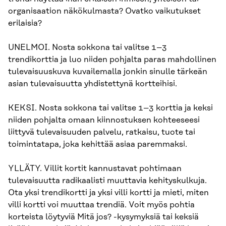
organisaation näkökulmasta? Ovatko vaikutukset
erilaisia?
UNELMOI. Nosta sokkona tai valitse 1–3
trendikorttia ja luo niiden pohjalta paras mahdollinen
tulevaisuuskuva kuvailemalla jonkin sinulle tärkeän
asian tulevaisuutta yhdistettynä kortteihisi.
KEKSI. Nosta sokkona tai valitse 1–3 korttia ja keksi
niiden pohjalta omaan kiinnostuksen kohteeseesi
liittyvä tulevaisuuden palvelu, ratkaisu, tuote tai
toimintatapa, joka kehittää asiaa paremmaksi.
YLLÄTY. Villit kortit kannustavat pohtimaan
tulevaisuutta radikaalisti muuttavia kehityskulkuja.
Ota yksi trendikortti ja yksi villi kortti ja mieti, miten
villi kortti voi muuttaa trendiä. Voit myös pohtia
korteista löytyviä Mitä jos? -kysymyksiä tai keksiä