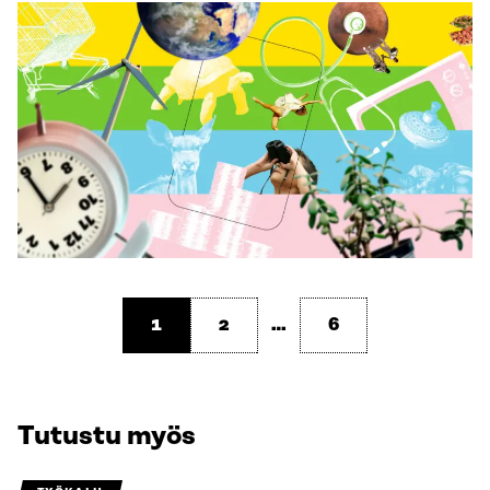
1
2
…
6
Tutustu myös