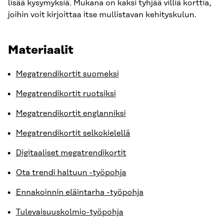
lisää kysymyksiä. Mukana on kaksi tyhjää villiä korttia,
joihin voit kirjoittaa itse mullistavan kehityskulun.
Materiaalit
Megatrendikortit suomeksi
Megatrendikortit ruotsiksi
Megatrendikortit englanniksi
Megatrendikortit selkokielellä
Digitaaliset megatrendikortit
Ota trendi haltuun -työpohja
Ennakoinnin eläintarha -työpohja
Tulevaisuuskolmio-työpohja