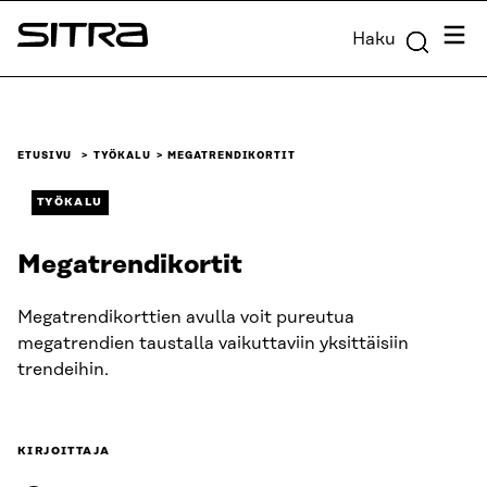
Siirry
Valik
Haku
suoraan
Sitra
sisältöön
↓
ETUSIVU
TYÖKALU
MEGATRENDIKORTIT
TYÖKALU
Megatrendikortit
Megatrendikorttien avulla voit pureutua
megatrendien taustalla vaikuttaviin yksittäisiin
trendeihin.
KIRJOITTAJA