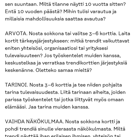
sen suuntaan. Miltä tilanne näytti 10 vuotta sitten?
Entä 10 vuoden päästä? Mihin tulisi varautua ja
millaisia mahdollisuuksia saattaa avautua?
ARVOTA. Nosta sokkona tai valitse 3–6 korttia. Laita
kortit tärkeysjärjestykseen: mitkä trendit vaikuttavat
eniten yhteisösi, organisaatiosi tai yrityksesi
tulevaisuuteen? Jos työskentelet muiden kanssa,
keskustelkaa ja verratkaa trendikorttien järjestyksiä
keskenänne. Oletteko samaa mieltä?
TARINOI. Nosta 3–6 korttia ja tee niiden pohjalta
tarina tulevaisuudesta. Liitä tarinaan aiheita, joiden
parissa työskentelet tai jotka liittyvät myös omaan
elämääsi. Jaa tarina muiden kanssa.
VAIHDA NÄKÖKULMAA. Nosta sokkona kortti ja
pohdi trendiä sinulle vieraasta näkökulmasta. Miltä
trendi näyttää ihan erilaisen ihmisen, yhteisön tai