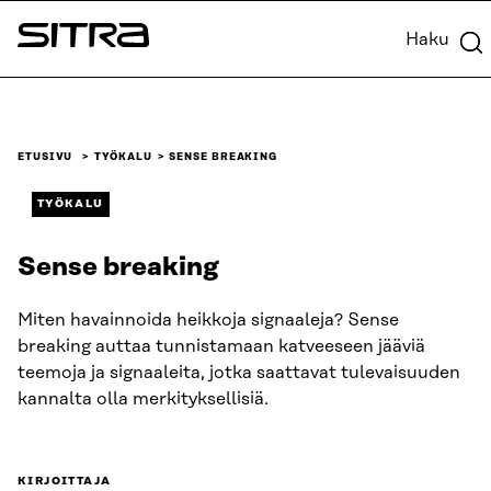
Siirry
Haku
suoraan
Sitra
sisältöön
↓
ETUSIVU
TYÖKALU
SENSE BREAKING
TYÖKALU
Sense breaking
Miten havainnoida heikkoja signaaleja? Sense
breaking auttaa tunnistamaan katveeseen jääviä
teemoja ja signaaleita, jotka saattavat tulevaisuuden
kannalta olla merkityksellisiä.
KIRJOITTAJA