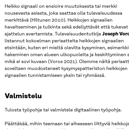
Heikko signaali on ensioire muutoksesta tai merkki
nousevasta asiasta, joka saattaa olla tulevaisuudessa
merkittävä (Hiltunen 2010). Heikkojen signaalien
havaitseminen ja tulkinta sekä edellyttävät että tukeva
ajattelun avartamista. Tulevaisuudentutkija
Joseph Vor
listannut kokoelman periaatteita heikkojen signaalien
etsintään, kuten eri mieltä olevilta kysyminen, esimerkk
hakeminen oman alueen ulkopuolelta ja keskittyminen s
mikä ei sovi kuvaan (Voros 2021). Olemme näitä periaatt
soveltaen muodostaneet kysymyspatteriston heikkojen
signaalien tunnistamiseen yksin tai ryhmässä.
Valmistelu
Tulosta työpohja tai valmistele digitaalinen työpohja.
Päättäkää, mihin teemaan tai aiheeseen liittyviä heikkoj