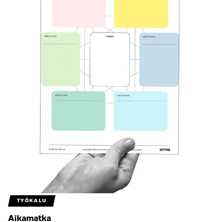
TYÖKALU
Aikamatka