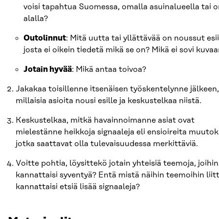
voisi tapahtua Suomessa, omalla asuinalueella tai 
alalla?
Outolinnut
: Mitä uutta tai yllättävää on noussut esii
josta ei oikein tiedetä mikä se on? Mikä ei sovi kuva
Jotain hyvää
: Mikä antaa toivoa?
Jakakaa toisillenne itsenäisen työskentelynne jälkeen,
millaisia asioita nousi esille ja keskustelkaa niistä.
Keskustelkaa, mitkä havainnoimanne asiat ovat
mielestänne heikkoja signaaleja eli ensioireita muutok
jotka saattavat olla tulevaisuudessa merkittäviä.
Voitte pohtia, löysittekö jotain yhteisiä teemoja, joihin
kannattaisi syventyä? Entä mistä näihin teemoihin liit
kannattaisi etsiä lisää signaaleja?