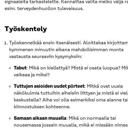
signaaleita tarkastelette. Kannattaa valita melko väljä r
esim. terveydenhuollon tulevaisuus.
Työskentely
Työskennelkää ensin itsenäisesti. Aloittakaa kirjoitta
kymmenen minuutin aikana mahdollisimman monta
vastausta seuraaviin kysymyksiin:
Tabut
: Mikä on kiellettyä? Mistä ei osata luopua? Mi
vaikeaa ja miksi?
Tuttujen asioiden uudet piirteet
: Mitkä ovat uusia
näkökulmia tuttuihin aiheisiin liittyen ja mistä ei viel
keskustella? Aihe voi olla esimerkiksi oma alanne ta
kiinnostuksen kohteenne.
Samaan aikaan muualla
: Mikä on normaalia tai
nousemassa jossain muualla, mikä ei missään nimes