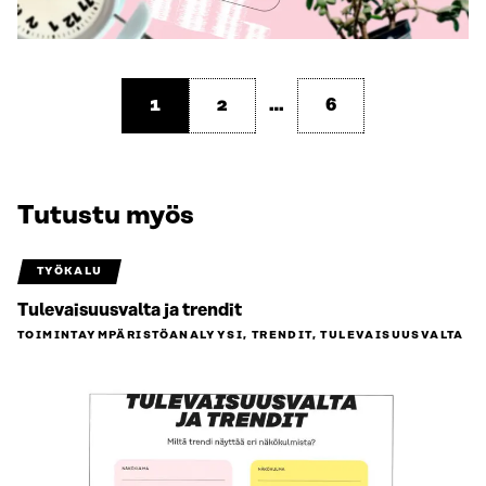
1
2
…
6
Tutustu myös
TYÖKALU
Tulevaisuusvalta ja trendit
TOIMINTAYMPÄRISTÖ­ANALYYSI, TRENDIT, TULEVAISUUSVALTA