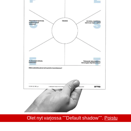
Olet nyt varjossa ""Default shadow"".
Poistu