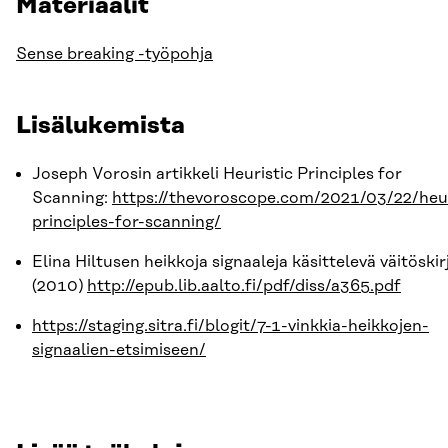
Materiaalit
Sense breaking -työpohja
Lisälukemista
Joseph Vorosin artikkeli Heuristic Principles for
Scanning:
https://thevoroscope.com/2021/03/22/heur
principles-for-scanning/
Elina Hiltusen heikkoja signaaleja käsittelevä väitöskir
(2010)
http://epub.lib.aalto.fi/pdf/diss/a365.pdf
https://staging.sitra.fi/blogit/7-1-vinkkia-heikkojen-
signaalien-etsimiseen/