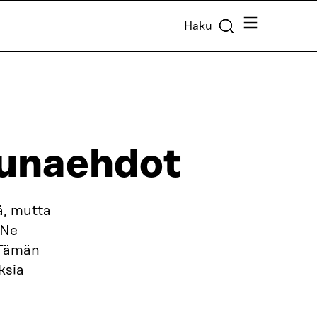
Valikko
Haku
eunaehdot
ä, mutta
 Ne
 Tämän
ksia