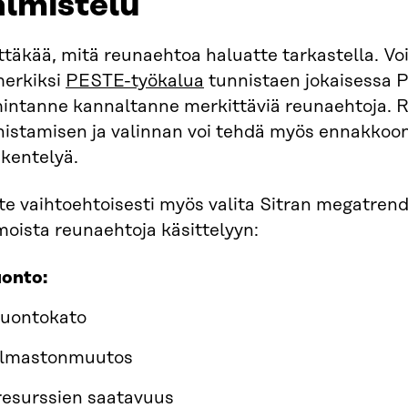
almistelu
täkää, mitä reunaehtoa haluatte tarkastella. Vo
merkiksi
PESTE-työkalua
tunnistaen jokaisessa 
mintanne kannaltanne merkittäviä reunaehtoja. 
nistamisen ja valinnan voi tehdä myös ennakkoo
skentelyä.
te vaihtoehtoisesti myös valita Sitran megatren
oista reunaehtoja käsittelyyn:
onto:
luontokato
ilmastonmuutos
resurssien saatavuus