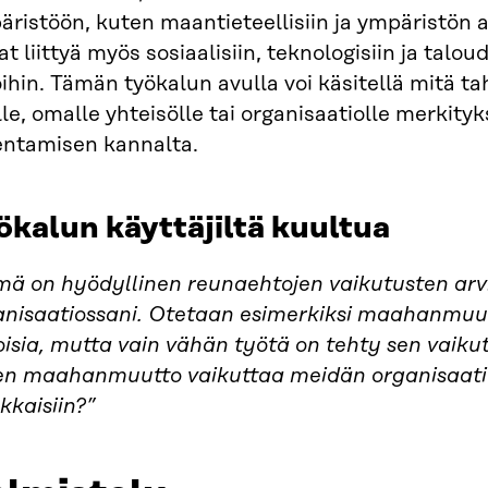
ristöön, kuten maantieteellisiin ja ympäristön a
at liittyä myös sosiaalisiin, teknologisiin ja talou
ihin. Tämän työkalun avulla voi käsitellä mitä t
lle, omalle yhteisölle tai organisaatiolle merkity
entamisen kannalta.
ökalun käyttäjiltä kuultua
mä on hyödyllinen reunaehtojen vaikutusten ar
anisaatiossani. Otetaan esimerkiksi maahanmuut
toisia, mutta vain vähän työtä on tehty sen vai
en maahanmuutto vaikuttaa meidän organisaat
kkaisiin?”