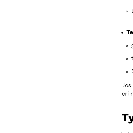
Te
Jos 
eri
T