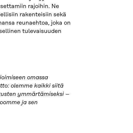
settamiin rajoihin. Ne
dellisiin rakenteisiin sekä
ahansa reunaehtoa, joka on
ksellinen tulevaisuuden
vioimiseen omassa
to: olemme kaikki siitä
kutusten ymmärtämiseksi –
ioomme ja sen