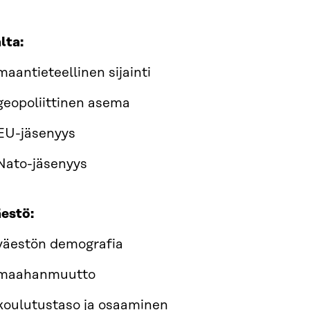
lta:
maantieteellinen sijainti
geopoliittinen asema
EU-jäsenyys
Nato-jäsenyys
estö:
väestön demografia
maahanmuutto
koulutustaso ja osaaminen