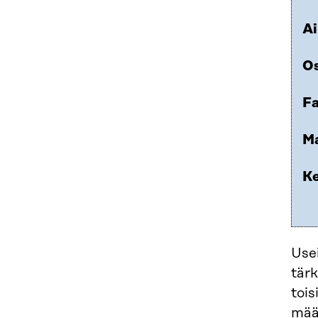
Ai
Os
Fa
Ma
Ke
Use
tärk
toi
määr