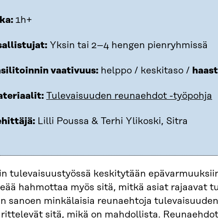
ka:
1h+
allistujat:
Yksin tai 2–4 hengen pienryhmissä
silitoinnin vaativuus:
helppo / keskitaso /
haas
teriaalit:
Tulevaisuuden reunaehdot -työpohja
hittäjä:
Lilli Poussa & Terhi Ylikoski, Sitra
in tulevaisuustyössä keskitytään epävarmuuksiin
eää hahmottaa myös sitä, mitkä asiat rajaavat t
sin sanoen minkälaisia reunaehtoja tulevaisuuden
ittelevät sitä, mikä on mahdollista. Reunaehdot 