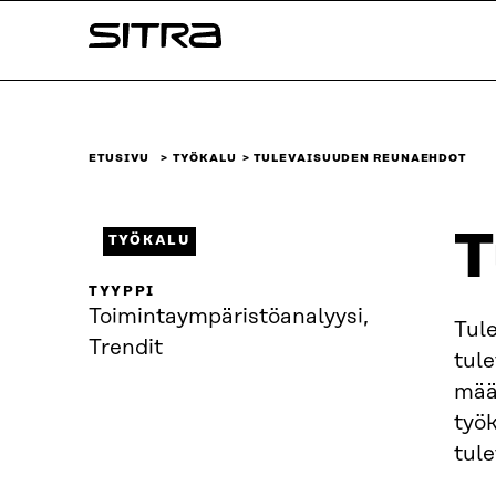
Siirry
Sitra
suoraan
sisältöön
↓
ETUSIVU
TYÖKALU
TULEVAISUUDEN REUNAEHDOT
T
TYÖKALU
TYYPPI
Toimintaympäristö­analyysi,
Tule
Trendit
tul
mää
työ
tul