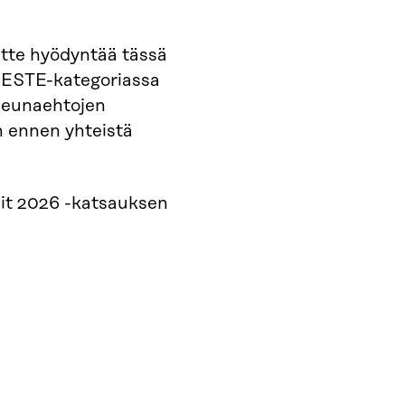
itte hyödyntää tässä
PESTE-kategoriassa
Reunaehtojen
n ennen yhteistä
dit 2026 -katsauksen