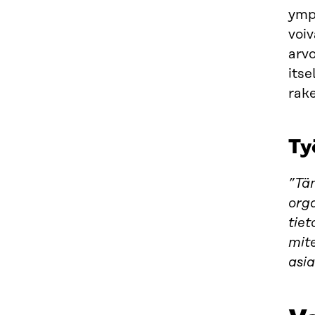
ympä
voiv
arvo
itse
rak
Ty
”Tä
org
tie
mit
asia