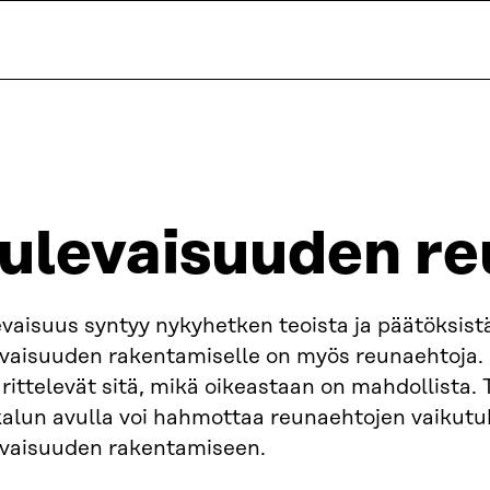
ulevaisuuden r
vaisuus syntyy nykyhetken teoista ja päätöksist
evaisuuden rakentamiselle on myös reunaehtoja.
rittelevät sitä, mikä oikeastaan on mahdollista.
kalun avulla voi hahmottaa reunaehtojen vaikutu
evaisuuden rakentamiseen.