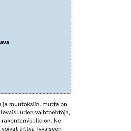
tava
 ja muutoksiin, mutta on
ulevaisuuden vaihtoehtoja,
 rakentamiselle on. Ne
voivat liittyä fyysiseen