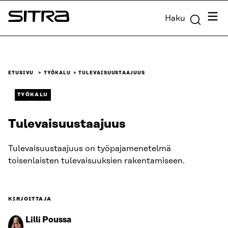
Siirry
Valik
Haku
suoraan
Sitra
sisältöön
↓
ETUSIVU
TYÖKALU
TULEVAISUUSTAAJUUS
TYÖKALU
Tulevaisuustaajuus
Tulevaisuustaajuus on työpajamenetelmä
toisenlaisten tulevaisuuksien rakentamiseen.
KIRJOITTAJA
Lilli Poussa