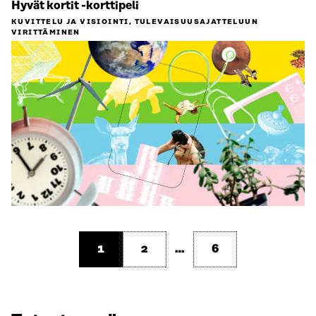
Hyvät kortit -korttipeli
KUVITTELU JA VISIOINTI, TULEVAISUUS­AJATTELUUN
VIRITTÄMINEN
1
2
…
6