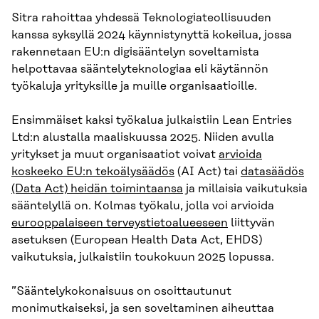
Sitra rahoittaa yhdessä Teknologiateollisuuden
kanssa syksyllä 2024 käynnistynyttä kokeilua, jossa
rakennetaan EU:n digisääntelyn soveltamista
helpottavaa sääntelyteknologiaa eli käytännön
työkaluja yrityksille ja muille organisaatioille.
Ensimmäiset kaksi työkalua julkaistiin Lean Entries
Ltd:n alustalla maaliskuussa 2025. Niiden avulla
yritykset ja muut organisaatiot voivat
arvioida
koskeeko EU:n tekoälysäädös
(AI Act) tai
datasäädös
(Data Act) heidän toimintaansa
ja millaisia vaikutuksia
sääntelyllä on. Kolmas työkalu, jolla voi arvioida
eurooppalaiseen terveystietoalueeseen
liittyvän
asetuksen (European Health Data Act, EHDS)
vaikutuksia, julkaistiin toukokuun 2025 lopussa.
”Sääntelykokonaisuus on osoittautunut
monimutkaiseksi, ja sen soveltaminen aiheuttaa