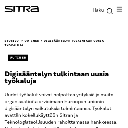
Siirry
Valik
Haku
suoraan
Sitra
sisältöön
↓
ETUSIVU
UUTINEN
DIGISÄÄNTELYN TULKINTAAN UUSIA
TYÖKALUJA
UUTINEN
Digisääntelyn tulkintaan uusia
työkaluja
Uudet työkalut voivat helpottaa yrityksiä ja muita
organisaatioita arvioimaan Euroopan unionin
digisääntelyn vaikutuksia toimintaansa. Työkalut
avattiin kokeilukäyttöön Sitran ja
Teknologiateollisuuden rahoittamassa hankkeessa.