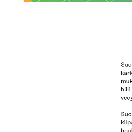
Suo
kärk
muka
hiil
vedy
Suo
kilp
hou