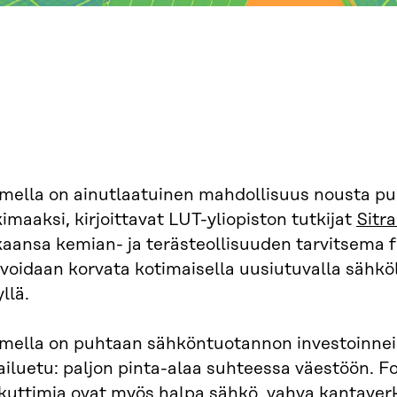
mella on ainutlaatuinen mahdollisuus nousta pu
imaaksi, kirjoittavat LUT-yliopiston tutkijat
Sitr
ansa kemian- ja terästeollisuuden tarvitsema fos
i voidaan korvata kotimaisella uusiutuvalla sähköl
llä.
mella on puhtaan sähköntuotannon investoinnei
ailuetu: paljon pinta-alaa suhteessa väestöön. F
kuttimia ovat myös halpa sähkö, vahva kantaver