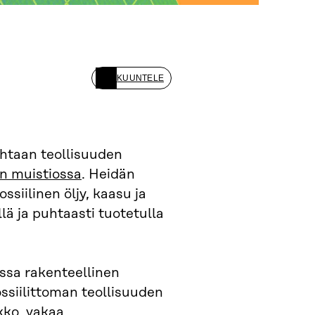
KUUNTELE
htaan teollisuuden
an muistiossa
. Heidän
siilinen öljy, kaasu ja
lä ja puhtaasti tuotetulla
ssa rakenteellinen
ossiilittoman teollisuuden
kko, vakaa