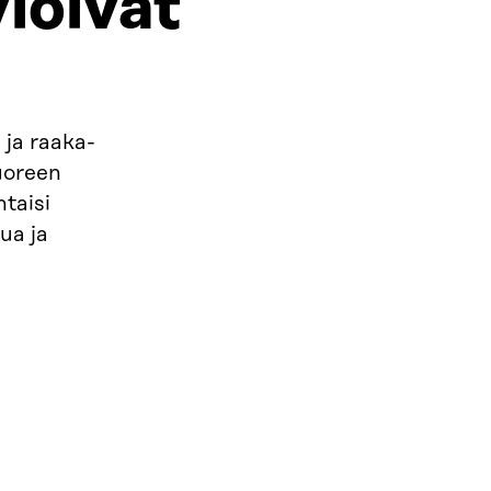
ioivat
 ja raaka-
Tuoreen
taisi
ua ja