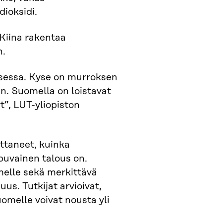
dioksidi.
 Kiina rakentaa
n.
sessa. Kyse on murroksen
in. Suomella on loistavat
t”, LUT-yliopiston
ttaneet, kuinka
ppuvainen talous on.
melle sekä merkittävä
us. Tutkijat arvioivat,
omelle voivat nousta yli