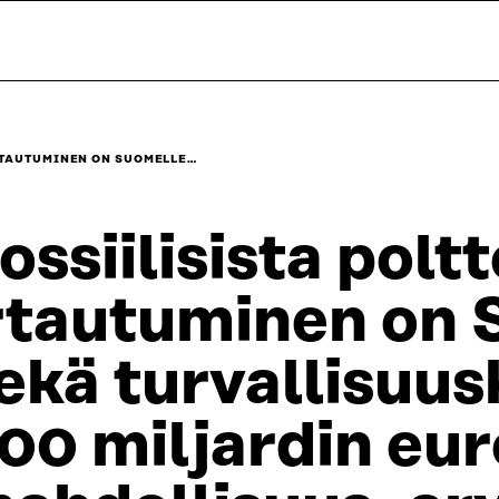
IRTAUTUMINEN ON SUOMELLE…
ossiilisista polt
rtautuminen on 
ekä turvallisuu
00 miljardin eu