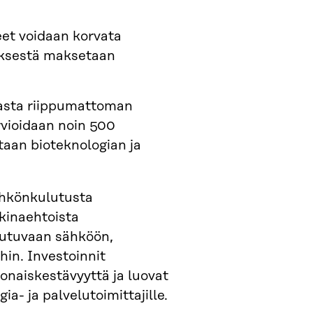
neet voidaan korvata
räksestä maksetaan
asta riippumattoman
rvioidaan noin 500
etaan bioteknologian ja
ähkönkulutusta
kinaehtoista
iutuvaan sähköön,
hin. Investoinnit
onaiskestävyyttä ja luovat
ia- ja palvelutoimittajille.