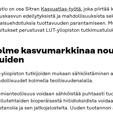
stio on osa Sitran
Kasvuatlas-työtä
, joka piirtä
uskasvun edellytyksistä ja mahdollisuuksista se
kaisuehdotuksia tuottavuuden parantamiseen. Mu
itukset perustuvat LUT-yliopiston tutkimustulok
olme kasvumarkkinaa nous
uiden
-yliopiston tutkijoiden mukaan sähköistäminen 
ollisuudet kolmella teollisuudenalalla.
mianteollisuus voidaan sähköistää puhtaasti tuot
llutehtaiden bioperäisestä hiilidioksidista voida
tanolia ja sen jatkojalosteita. Uuden tuotannon 