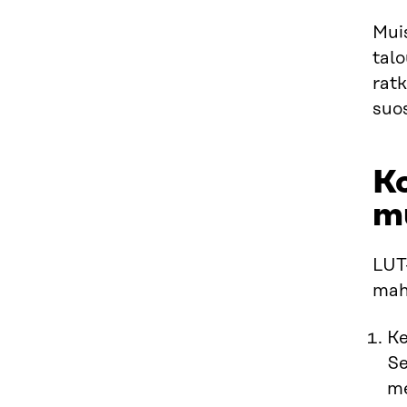
Mui
talo
rat
suos
K
m
LUT
mahd
Ke
Se
me