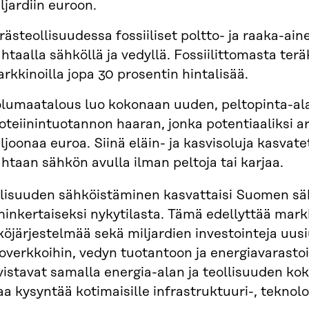
ljardiin euroon.
rästeollisuudessa fossiiliset poltto- ja raaka-ai
htaalla sähköllä ja vedyllä. Fossiilittomasta te
rkkinoilla jopa 30 prosentin hintalisää.
lumaatalous luo kokonaan uuden, peltopinta-al
oteiinintuotannon haaran, jonka potentiaaliksi a
ljoonaa euroa. Siinä eläin- ja kasvisoluja kasvat
htaan sähkön avulla ilman peltoja tai karjaa.
llisuuden sähköistäminen kasvattaisi Suomen s
minkertaiseksi nykytilasta. Tämä edellyttää mark
köjärjestelmää sekä miljardien investointeja uus
toverkkoihin, vedyn tuotantoon ja energiavarastoi
istavat samalla energia-alan ja teollisuuden kok
aa kysyntää kotimaisille infrastruktuuri-, teknolog