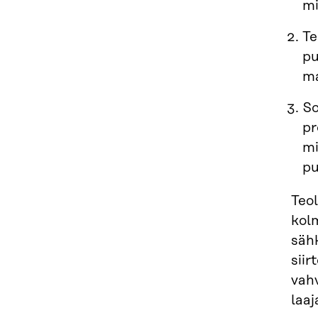
mi
Te
pu
ma
So
pr
mi
pu
Teo
kol
säh
siir
vahv
laaj