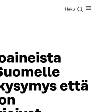
Valikko
Haku
toaineista
Suomelle
skysymys että
ron