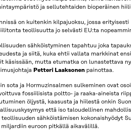
intaympäristö ja sellutehtaiden bioperäinen hiili
nissä on kuitenkin kilpajuoksu, jossa erityisesti
iilitonta teollisuutta jo selvästi EU:ta nopeammi
ollisuuden sähköistyminen tapahtuu joka tapauk
udesta ja siitä, kuka ehtii vallata markkinat ens
it käsissään, mutta etumatka on lunastettava ny
kimusjohtaja
Petteri Laaksonen
painottaa.
nin sota ja Hormuzinsalmen sulkeminen ovat osoi
oittuva fossiilisista poltto- ja raaka-aineista rii
utuminen öljystä, kaasusta ja hiilestä onkin Suo
allisuuskysymys että iso taloudellinen mahdollisu
ä teollisuuden sähköistämisen kokonaishyödyt Su
miljardiin euroon pitkällä aikavälillä.