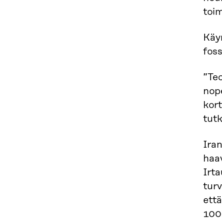
toim
Käyn
foss
”Te
nope
kort
tut
Ira
haav
Irta
turv
ett
100 