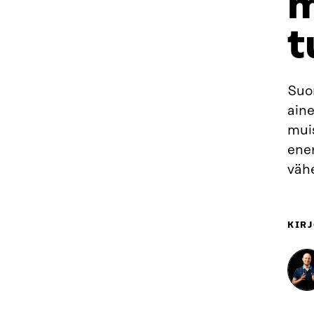
m
t
Suom
aine
mui
ener
vähe
KIRJ