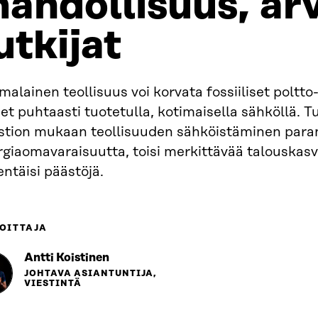
ahdollisuus, arv
utkijat
alainen teollisuus voi korvata fossiiliset poltto-
et puhtaasti tuotetulla, kotimaisella sähköllä. 
stion mukaan teollisuuden sähköistäminen paran
giaomavaraisuutta, toisi merkittävää talouskasv
ntäisi päästöjä.
OITTAJA
Antti Koistinen
JOHTAVA ASIANTUNTIJA,
VIESTINTÄ