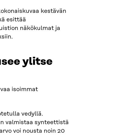
ä kokonaiskuvaa kestävän
kä esittää
istion näkökulmat ja
siin.
ee ylitse
avaa isoimmat
etulla vedyllä.
an valmistaa synteettistä
arvo voi nousta noin 20