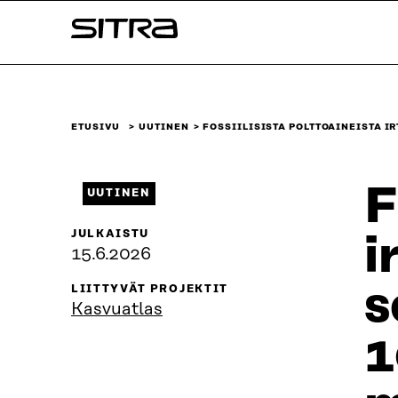
Siirry
Sitra
suoraan
sisältöön
↓
ETUSIVU
UUTINEN
FOSSIILISISTA POLTTOAINEISTA 
F
UUTINEN
JULKAISTU
i
15.6.2026
s
LIITTYVÄT PROJEKTIT
Kasvuatlas
1