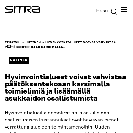
Siirry
Valik
Haku
suoraan
Sitra
sisältöön
↓
ETUSIVU
UUTINEN
HYVINVOINTIALUEET VOIVAT VAHVISTAA
PÄÄTÖKSENTEKOAAN KARSIMALLA…
UUTINEN
Hyvinvointialueet voivat vahvistaa
päätöksentekoaan karsimalla
toimielimiä ja lisäämällä
asukkaiden osallistumista
Hyvinvointialueilla demokratian ja asukkaiden
osallistumisen kustannukset ovat häviävän pienet
verrattuna alueiden toimintamenoihin. Uuden