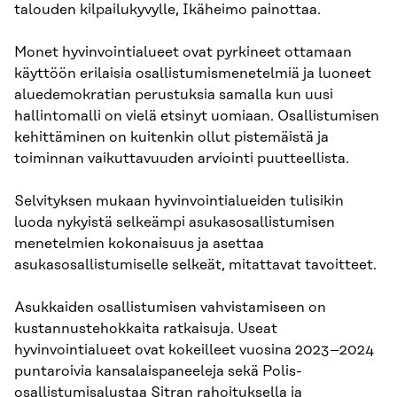
talouden kilpailukyvylle, Ikäheimo painottaa.
Monet hyvinvointialueet ovat pyrkineet ottamaan
käyttöön erilaisia osallistumismenetelmiä ja luoneet
aluedemokratian perustuksia samalla kun uusi
hallintomalli on vielä etsinyt uomiaan. Osallistumisen
kehittäminen on kuitenkin ollut pistemäistä ja
toiminnan vaikuttavuuden arviointi puutteellista.
Selvityksen mukaan hyvinvointialueiden tulisikin
luoda nykyistä selkeämpi asukasosallistumisen
menetelmien kokonaisuus ja asettaa
asukasosallistumiselle selkeät, mitattavat tavoitteet.
Asukkaiden osallistumisen vahvistamiseen on
kustannustehokkaita ratkaisuja. Useat
hyvinvointialueet ovat kokeilleet vuosina 2023–2024
puntaroivia kansalaispaneeleja sekä Polis-
osallistumisalustaa Sitran rahoituksella ja