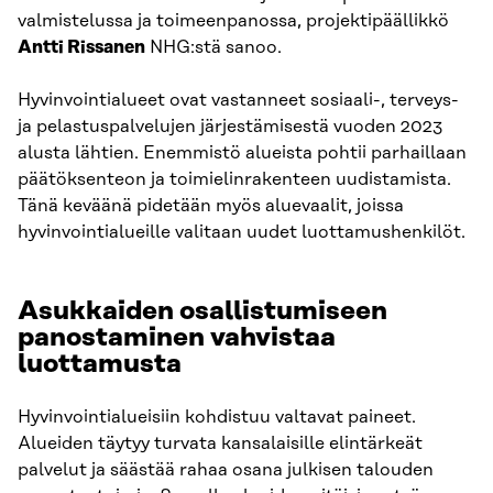
valmistelussa ja toimeenpanossa, projektipäällikkö
Antti Rissanen
NHG:stä sanoo.
Hyvinvointialueet ovat vastanneet sosiaali-, terveys-
ja pelastuspalvelujen järjestämisestä vuoden 2023
alusta lähtien. Enemmistö alueista pohtii parhaillaan
päätöksenteon ja toimielinrakenteen uudistamista.
Tänä keväänä pidetään myös aluevaalit, joissa
hyvinvointialueille valitaan uudet luottamushenkilöt.
Asukkaiden osallistumiseen
panostaminen vahvistaa
luottamusta
Hyvinvointialueisiin kohdistuu valtavat paineet.
Alueiden täytyy turvata kansalaisille elintärkeät
palvelut ja säästää rahaa osana julkisen talouden