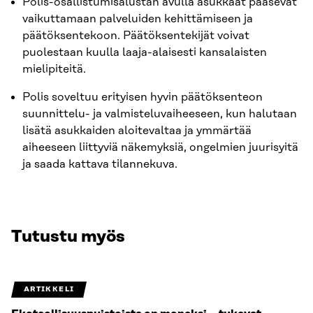
Polis-osallistumisalustan avulla asukkaat pääsevät
vaikuttamaan palveluiden kehittämiseen ja
päätöksentekoon. Päätöksentekijät voivat
puolestaan kuulla laaja-alaisesti kansalaisten
mielipiteitä.
Polis soveltuu erityisen hyvin päätöksenteon
suunnittelu- ja valmisteluvaiheeseen, kun halutaan
lisätä asukkaiden aloitevaltaa ja ymmärtää
aiheeseen liittyviä näkemyksiä, ongelmien juurisyitä
ja saada kattava tilannekuva.
Tutustu myös
ARTIKKELI