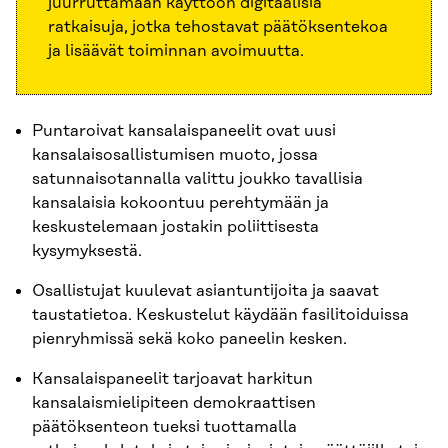
juurruttamaan käyttöön digitaalisia
ratkaisuja, jotka tehostavat päätöksentekoa
ja lisäävät toiminnan avoimuutta.
Puntaroivat kansalaispaneelit ovat uusi
kansalaisosallistumisen muoto, jossa
satunnaisotannalla valittu joukko tavallisia
kansalaisia kokoontuu perehtymään ja
keskustelemaan jostakin poliittisesta
kysymyksestä.
Osallistujat kuulevat asiantuntijoita ja saavat
taustatietoa. Keskustelut käydään fasilitoiduissa
pienryhmissä sekä koko paneelin kesken.
Kansalaispaneelit tarjoavat harkitun
kansalaismielipiteen demokraattisen
päätöksenteon tueksi tuottamalla