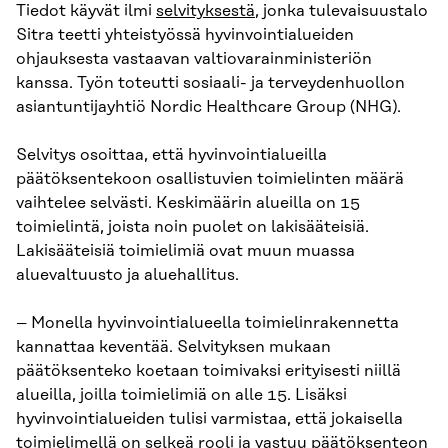
Tiedot käyvät ilmi
selvityksestä
, jonka tulevaisuustalo
Sitra teetti yhteistyössä hyvinvointialueiden
ohjauksesta vastaavan valtiovarainministeriön
kanssa. Työn toteutti sosiaali- ja terveydenhuollon
asiantuntijayhtiö Nordic Healthcare Group (NHG).
Selvitys osoittaa, että hyvinvointialueilla
päätöksentekoon osallistuvien toimielinten määrä
vaihtelee selvästi. Keskimäärin alueilla on 15
toimielintä, joista noin puolet on lakisääteisiä.
Lakisääteisiä toimielimiä ovat muun muassa
aluevaltuusto ja aluehallitus.
– Monella hyvinvointialueella toimielinrakennetta
kannattaa keventää. Selvityksen mukaan
päätöksenteko koetaan toimivaksi erityisesti niillä
alueilla, joilla toimielimiä on alle 15. Lisäksi
hyvinvointialueiden tulisi varmistaa, että jokaisella
toimielimellä on selkeä rooli ja vastuu päätöksenteon