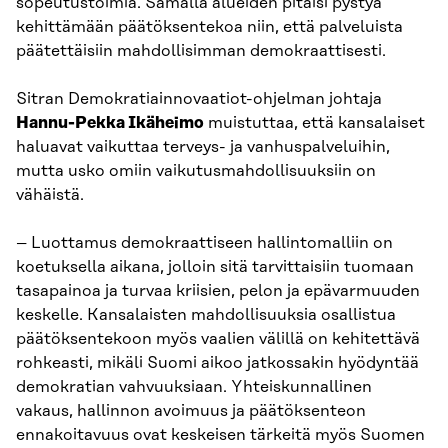
sopeutustoimia. Samalla alueiden pitäisi pystyä
kehittämään päätöksentekoa niin, että palveluista
päätettäisiin mahdollisimman demokraattisesti.
Sitran Demokratiainnovaatiot-ohjelman johtaja
Hannu-Pekka Ikäheimo
muistuttaa, että kansalaiset
haluavat vaikuttaa terveys- ja vanhuspalveluihin,
mutta usko omiin vaikutusmahdollisuuksiin on
vähäistä.
– Luottamus demokraattiseen hallintomalliin on
koetuksella aikana, jolloin sitä tarvittaisiin tuomaan
tasapainoa ja turvaa kriisien, pelon ja epävarmuuden
keskelle. Kansalaisten mahdollisuuksia osallistua
päätöksentekoon myös vaalien välillä on kehitettävä
rohkeasti, mikäli Suomi aikoo jatkossakin hyödyntää
demokratian vahvuuksiaan. Yhteiskunnallinen
vakaus, hallinnon avoimuus ja päätöksenteon
ennakoitavuus ovat keskeisen tärkeitä myös Suomen