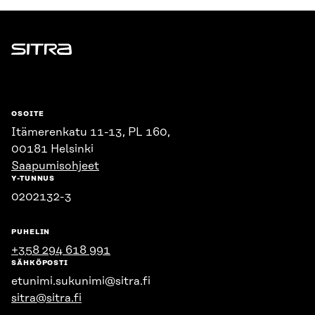
Sitra
OSOITE
Itämerenkatu 11-13, PL 160,
00181 Helsinki
Saapumisohjeet
Y-TUNNUS
0202132-3
PUHELIN
+358 294 618 991
SÄHKÖPOSTI
etunimi.sukunimi@sitra.fi
sitra@sitra.fi