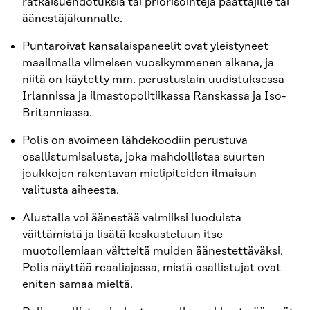
ratkaisuehdotuksia tai priorisointeja päättäjille tai
äänestäjäkunnalle.
Puntaroivat kansalaispaneelit ovat yleistyneet
maailmalla viimeisen vuosikymmenen aikana, ja
niitä on käytetty mm. perustuslain uudistuksessa
Irlannissa ja ilmastopolitiikassa Ranskassa ja Iso-
Britanniassa.
Polis on avoimeen lähdekoodiin perustuva
osallistumisalusta, joka mahdollistaa suurten
joukkojen rakentavan mielipiteiden ilmaisun
valitusta aiheesta.
Alustalla voi äänestää valmiiksi luoduista
väittämistä ja lisätä keskusteluun itse
muotoilemiaan väitteitä muiden äänestettäväksi.
Polis näyttää reaaliajassa, mistä osallistujat ovat
eniten samaa mieltä.