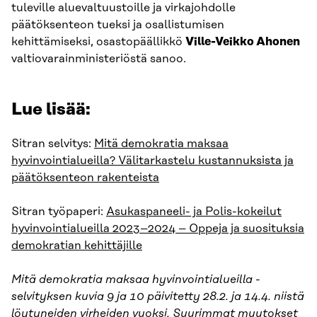
tuleville aluevaltuustoille ja virkajohdolle
päätöksenteon tueksi ja osallistumisen
kehittämiseksi, osastopäällikkö
Ville-Veikko Ahonen
valtiovarainministeriöstä sanoo.
Lue lisää:
Sitran selvitys:
Mitä demokratia maksaa
hyvinvointialueilla? Välitarkastelu kustannuksista ja
päätöksenteon rakenteista
Sitran työpaperi:
Asukaspaneeli- ja Polis-kokeilut
hyvinvointialueilla 2023–2024 – Oppeja ja suosituksia
demokratian kehittäjille
Mitä demokratia maksaa hyvinvointialueilla -
selvityksen kuvia 9 ja 10 päivitetty 28.2. ja 14.4. niistä
löytyneiden virheiden vuoksi. Suurimmat muutokset