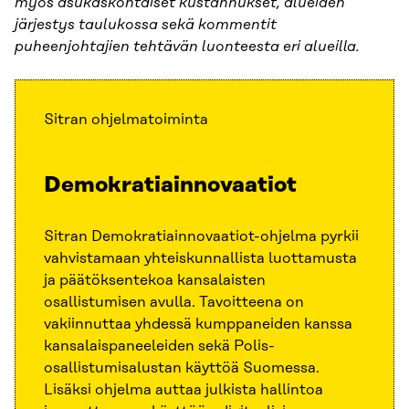
myös asukaskohtaiset kustannukset, alueiden
järjestys taulukossa sekä kommentit
puheenjohtajien tehtävän luonteesta eri alueilla.
Sitran ohjelmatoiminta
Demokratiainnovaatiot
Sitran Demokratiainnovaatiot-ohjelma pyrkii
vahvistamaan yhteiskunnallista luottamusta
ja päätöksentekoa kansalaisten
osallistumisen avulla. Tavoitteena on
vakiinnuttaa yhdessä kumppaneiden kanssa
kansalaispaneeleiden sekä Polis-
osallistumisalustan käyttöä Suomessa.
Lisäksi ohjelma auttaa julkista hallintoa