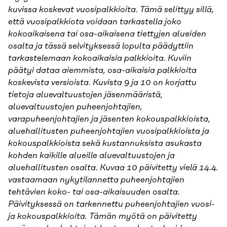
kuvissa koskevat vuosipalkkioita. Tämä selittyy sillä,
että vuosipalkkiota voidaan tarkastella joko
kokoaikaisena tai osa-aikaisena tiettyjen alueiden
osalta ja tässä selvityksessä lopulta päädyttiin
tarkastelemaan kokoaikaisia palkkioita. Kuviin
päätyi dataa aiemmista, osa-aikaisia palkkioita
koskevista versioista. Kuvista 9 ja 10 on korjattu
tietoja aluevaltuustojen jäsenmääristä,
aluevaltuustojen puheenjohtajien,
varapuheenjohtajien ja jäsenten kokouspalkkioista,
aluehallitusten puheenjohtajien vuosipalkkioista ja
kokouspalkkioista sekä kustannuksista asukasta
kohden kaikille alueille aluevaltuustojen ja
aluehallitusten osalta. Kuvaa 10 päivitetty vielä 14.4.
vastaamaan nykytilannetta puheenjohtajien
tehtävien koko- tai osa-aikaisuuden osalta.
Päivityksessä on tarkennettu puheenjohtajien vuosi-
ja kokouspalkkioita. Tämän myötä on päivitetty