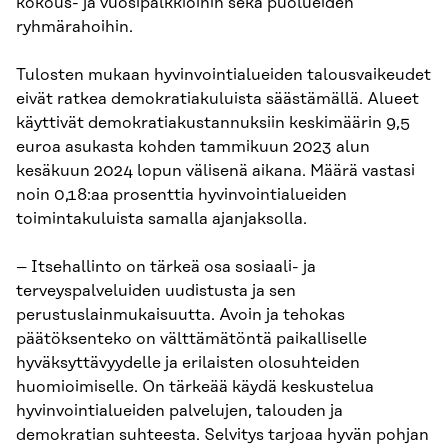
kokous- ja vuosipalkkioihin sekä puolueiden
ryhmärahoihin.
Tulosten mukaan hyvinvointialueiden talousvaikeudet
eivät ratkea demokratiakuluista säästämällä. Alueet
käyttivät demokratiakustannuksiin keskimäärin 9,5
euroa asukasta kohden tammikuun 2023 alun
kesäkuun 2024 lopun välisenä aikana. Määrä vastasi
noin 0,18:aa prosenttia hyvinvointialueiden
toimintakuluista samalla ajanjaksolla.
– Itsehallinto on tärkeä osa sosiaali- ja
terveyspalveluiden uudistusta ja sen
perustuslainmukaisuutta. Avoin ja tehokas
päätöksenteko on välttämätöntä paikalliselle
hyväksyttävyydelle ja erilaisten olosuhteiden
huomioimiselle. On tärkeää käydä keskustelua
hyvinvointialueiden palvelujen, talouden ja
demokratian suhteesta. Selvitys tarjoaa hyvän pohjan