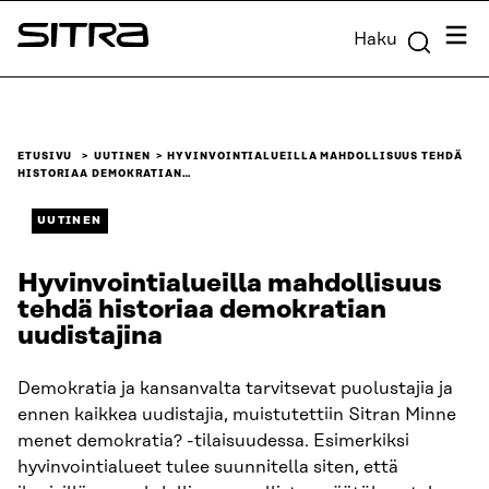
Siirry
Valik
Haku
suoraan
Sitra
sisältöön
↓
ETUSIVU
UUTINEN
HYVINVOINTIALUEILLA MAHDOLLISUUS TEHDÄ
HISTORIAA DEMOKRATIAN…
UUTINEN
Hyvinvointialueilla mahdollisuus
tehdä historiaa demokratian
uudistajina
Demokratia ja kansanvalta tarvitsevat puolustajia ja
ennen kaikkea uudistajia, muistutettiin Sitran Minne
menet demokratia? -tilaisuudessa. Esimerkiksi
hyvinvointialueet tulee suunnitella siten, että