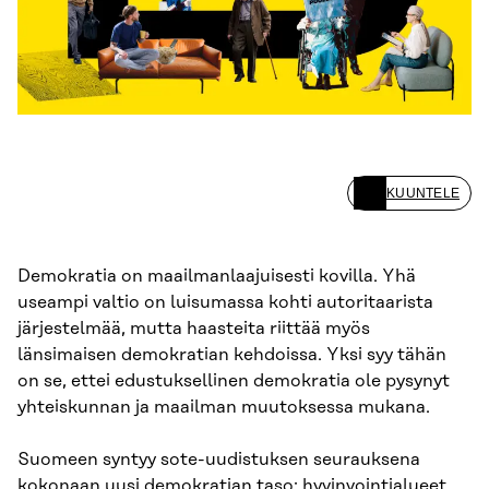
KUUNTELE
Demokratia on maailmanlaajuisesti kovilla. Yhä
useampi valtio on luisumassa kohti autoritaarista
järjestelmää, mutta haasteita riittää myös
länsimaisen demokratian kehdoissa. Yksi syy tähän
on se, ettei edustuksellinen demokratia ole pysynyt
yhteiskunnan ja maailman muutoksessa mukana.
Suomeen syntyy sote-uudistuksen seurauksena
kokonaan uusi demokratian taso: hyvinvointialueet.