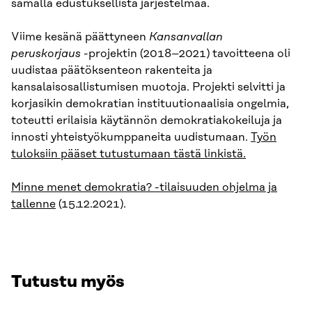
samalla edustuksellista järjestelmää.
Viime kesänä päättyneen
Kansanvallan
peruskorjaus
-projektin (2018–2021) tavoitteena oli
uudistaa päätöksenteon rakenteita ja
kansalaisosallistumisen muotoja. Projekti selvitti ja
korjasikin demokratian instituutionaalisia ongelmia,
toteutti erilaisia käytännön demokratiakokeiluja ja
innosti yhteistyökumppaneita uudistumaan.
Työn
tuloksiin pääset tutustumaan tästä linkistä.
Minne menet demokratia? -tilaisuuden ohjelma ja
tallenne
(15.12.2021).
Tutustu myös