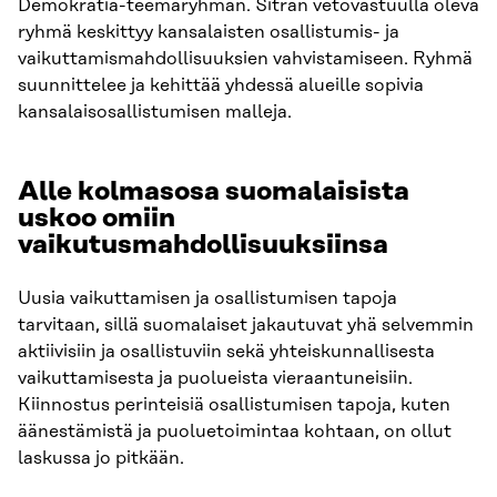
Demokratia-teemaryhmän. Sitran vetovastuulla oleva
ryhmä keskittyy kansalaisten osallistumis- ja
vaikuttamismahdollisuuksien vahvistamiseen. Ryhmä
suunnittelee ja kehittää yhdessä alueille sopivia
kansalaisosallistumisen malleja.
Alle kolmasosa suomalaisista
uskoo omiin
vaikutusmahdollisuuksiinsa
Uusia vaikuttamisen ja osallistumisen tapoja
tarvitaan, sillä suomalaiset jakautuvat yhä selvemmin
aktiivisiin ja osallistuviin sekä yhteiskunnallisesta
vaikuttamisesta ja puolueista vieraantuneisiin.
Kiinnostus perinteisiä osallistumisen tapoja, kuten
äänestämistä ja puoluetoimintaa kohtaan, on ollut
laskussa jo pitkään.