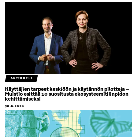
ARTIKKELI
Käyttäjien tarpeet keskiöön ja käytännön pilotteja –
Muistio esittää 10 suositusta ekosysteemitilinpidon
kehittämiseksi
30.6.2026