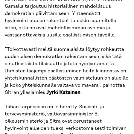
Samalla tarjoutuu historiallinen mahdollisuus
demokratian päivittämiseen. Yhteensä 21
hyvinvointialueen rakenteet tuleekin suunnitella
siten, että ne ovat mahdollisimman avoimia ja
vastaanottavaisia uusille osallistumisen tavoille.
”Toivottavasti meiltä suomalaisilta löytyy rohkeutta
uudenlaisen demokratian rakentamiseen, eikä tätä
ainutkertaista tilaisuutta jätetä hyödyntämättä.
Ihmisten laajempi osallistuminen heitä kiinnostavien
yhteiskunnallisten päätösten valmisteluun on alueille
ja koko yhteiskunnalle valtava voimavara”, painottaa
Sitran yliasiamies
Jyrki Katainen
.
Tähän tarpeeseen on jo herätty. Sosiaali- ja
terveysministeriö, valtiovarainministeriö,
oikeusministeriö ja Sitra ovat perustaneet
hyvinvointialueiden tueksi verkostomaisesti toimivan