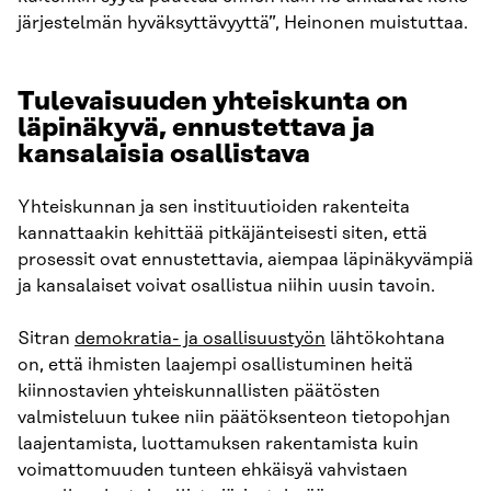
järjestelmän hyväksyttävyyttä”, Heinonen muistuttaa.
Tulevaisuuden yhteiskunta on
läpinäkyvä, ennustettava ja
kansalaisia osallistava
Yhteiskunnan ja sen instituutioiden rakenteita
kannattaakin kehittää pitkäjänteisesti siten, että
prosessit ovat ennustettavia, aiempaa läpinäkyvämpiä
ja kansalaiset voivat osallistua niihin uusin tavoin.
Sitran
demokratia- ja osallisuustyön
lähtökohtana
on, että ihmisten laajempi osallistuminen heitä
kiinnostavien yhteiskunnallisten päätösten
valmisteluun tukee niin päätöksenteon tietopohjan
laajentamista, luottamuksen rakentamista kuin
voimattomuuden tunteen ehkäisyä vahvistaen