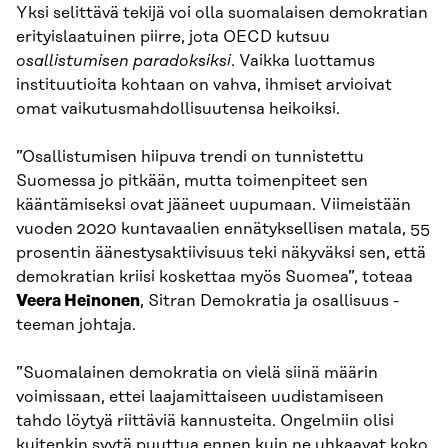
Yksi selittävä tekijä voi olla suomalaisen demokratian
erityislaatuinen piirre, jota OECD kutsuu
osallistumisen paradoksiksi
. Vaikka luottamus
instituutioita kohtaan on vahva, ihmiset arvioivat
omat vaikutusmahdollisuutensa heikoiksi.
”Osallistumisen hiipuva trendi on tunnistettu
Suomessa jo pitkään, mutta toimenpiteet sen
kääntämiseksi ovat jääneet uupumaan. Viimeistään
vuoden 2020 kuntavaalien ennätyksellisen matala, 55
prosentin äänestysaktiivisuus teki näkyväksi sen, että
demokratian kriisi koskettaa myös Suomea”, toteaa
Veera Heinonen
, Sitran Demokratia ja osallisuus -
teeman johtaja.
”Suomalainen demokratia on vielä siinä määrin
voimissaan, ettei laajamittaiseen uudistamiseen
tahdo löytyä riittäviä kannusteita. Ongelmiin olisi
kuitenkin syytä puuttua ennen kuin ne uhkaavat koko