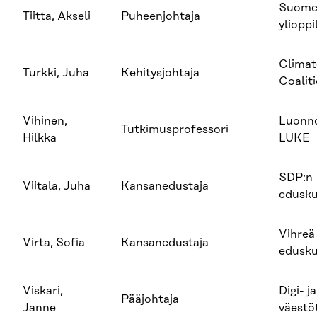
Suom
Tiitta, Akseli
Puheenjohtaja
ylioppi
Climat
Turkki, Juha
Kehitysjohtaja
Coalit
Vihinen,
Luonn
Tutkimusprofessori
Hilkka
LUKE
SDP:n
Viitala, Juha
Kansanedustaja
edusk
Vihreä
Virta, Sofia
Kansanedustaja
edusk
Viskari,
Digi- ja
Pääjohtaja
Janne
väestö