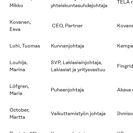
TELA r
Mikko
yhteiskuntasuhdejohtaja
Kovanen,
CEO, Partner
Kovane
Eeva
Lohi, Tuomas
Kunnanjohtaja
Kempe
Louhija,
SVP, Lakiasiainjohtaja,
Fingrid
Marina
Lakiasiat ja yritysvastuu
Löfgren,
Puheenjohtaja
Akava 
Maria
October,
Vaikuttamistyön johtaja
Ihmisoi
Martta