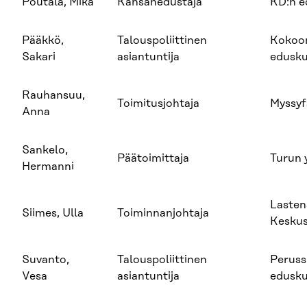
Poutala, Mika
Kansanedustaja
KD:n 
Pääkkö,
Talouspoliittinen
Kokoo
Sakari
asiantuntija
edusk
Rauhansuu,
Toimitusjohtaja
Myssyf
Anna
Sankelo,
Päätoimittaja
Turun y
Hermanni
Lasten
Siimes, Ulla
Toiminnanjohtaja
Keskus
Suvanto,
Talouspoliittinen
Peruss
Vesa
asiantuntija
edusk