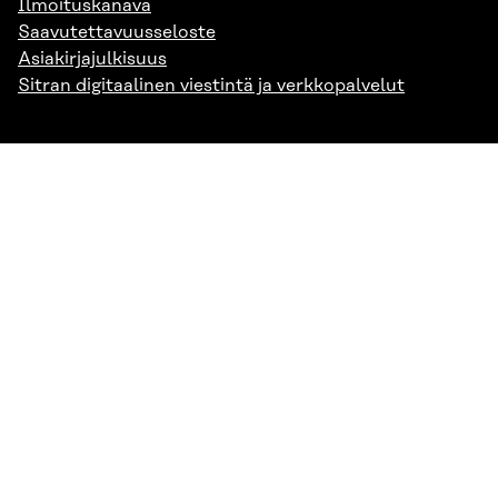
Ilmoituskanava
Saavutettavuusseloste
Asiakirjajulkisuus
Sitran digitaalinen viestintä ja verkkopalvelut