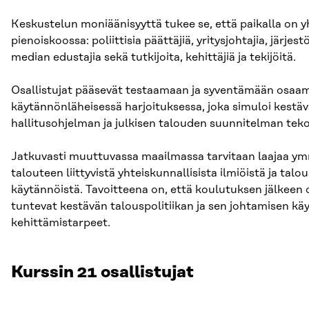
Keskustelun moniäänisyyttä tukee se, että paikalla on 
pienoiskoossa: poliittisia päättäjiä, yritysjohtajia, järjest
median edustajia sekä tutkijoita, kehittäjiä ja tekijöitä.
Osallistujat pääsevät testaamaan ja syventämään osaa
käytännönläheisessä harjoituksessa, joka simuloi kestä
hallitusohjelman ja julkisen talouden suunnitelman teko
Jatkuvasti muuttuvassa maailmassa tarvitaan laajaa y
talouteen liittyvistä yhteiskunnallisista ilmiöistä ja talou
käytännöistä. Tavoitteena on, että koulutuksen jälkeen o
tuntevat kestävän talouspolitiikan ja sen johtamisen kä
kehittämistarpeet.
Kurssin 21 osallistujat