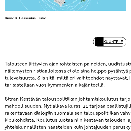
Kuva: R. Lassenius, Kubo
KUUNTELE
Talouteen liittyvien ajankohtaisten paineiden, uudistuste
näkemysten ristiaallokossa ei ole aina helppo pysähtyä
tulevaisuutta. Siis sitä, miltä eri vaihtoehdot näyttävät, 
tarkastellaan vuosikymmenien aikajänteellä.
Sitran Kestävän talouspolitiikan johtamiskoulutus tarj
mahdollisuuden. Nyt alkava kurssi 21 tarjoaa osallistujil
rakentavaan dialogiin suomalaisen talouspolitiikan vahv
kipukohdista. Koulutus luotaa niin kestävän talouden, 
yhteiskunnallisten haasteiden kuin johtajuuden perusky