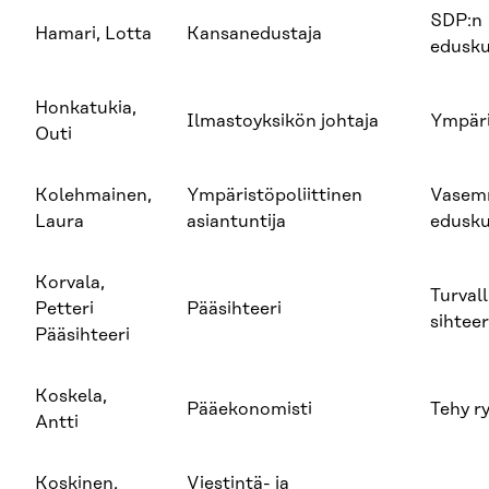
SDP:n
Hamari, Lotta
Kansanedustaja
edusk
Honkatukia,
Ilmastoyksikön johtaja
Ympäri
Outi
Kolehmainen,
Ympäristöpoliittinen
Vasemm
Laura
asiantuntija
edusk
Korvala,
Turval
Petteri
Pääsihteeri
sihteer
Pääsihteeri
Koskela,
Pääekonomisti
Tehy r
Antti
Koskinen,
Viestintä- ja