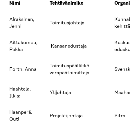
Nimi
Tehtävänimike
Organi
Airaksinen,
Kunnal
Toimitusjohtaja
Jenni
kehitt
Aittakumpu,
Kesku
Kansanedustaja
Pekka
edusk
Toimituspäällikkö,
Forth, Anna
Svensk
varapäätoimittaja
Haahtela,
Ylijohtaja
Maaha
Ilkka
Haanperä,
Projektijohtaja
Sitra
Outi