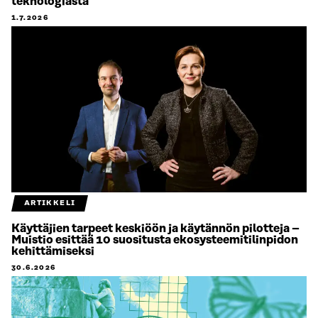
teknologiasta
1.7.2026
ARTIKKELI
Käyttäjien tarpeet keskiöön ja käytännön pilotteja –
Muistio esittää 10 suositusta ekosysteemitilinpidon
kehittämiseksi
30.6.2026