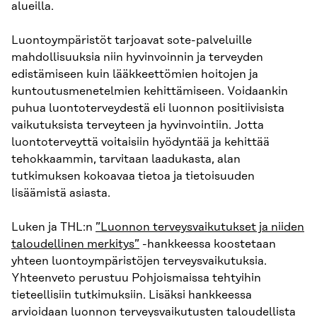
alueilla.
Luontoympäristöt tarjoavat sote-palveluille
mahdollisuuksia niin hyvinvoinnin ja terveyden
edistämiseen kuin lääkkeettömien hoitojen ja
kuntoutusmenetelmien kehittämiseen. Voidaankin
puhua luontoterveydestä eli luonnon positiivisista
vaikutuksista terveyteen ja hyvinvointiin. Jotta
luontoterveyttä voitaisiin hyödyntää ja kehittää
tehokkaammin, tarvitaan laadukasta, alan
tutkimuksen kokoavaa tietoa ja tietoisuuden
lisäämistä asiasta.
Luken ja THL:n
”Luonnon terveysvaikutukset ja niiden
taloudellinen merkitys”
-hankkeessa koostetaan
yhteen luontoympäristöjen terveysvaikutuksia.
Yhteenveto perustuu Pohjoismaissa tehtyihin
tieteellisiin tutkimuksiin. Lisäksi hankkeessa
arvioidaan luonnon terveysvaikutusten taloudellista