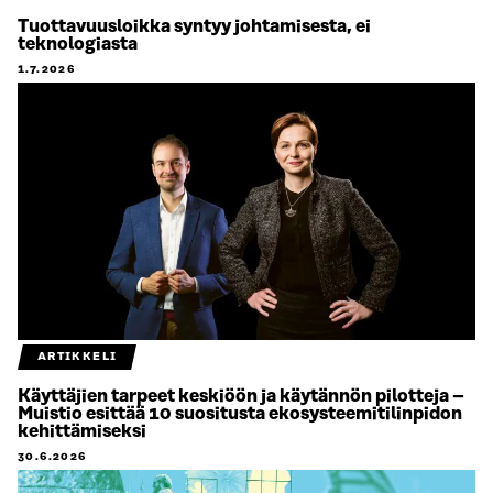
Tuottavuusloikka syntyy johtamisesta, ei
teknologiasta
1.7.2026
ARTIKKELI
Käyttäjien tarpeet keskiöön ja käytännön pilotteja –
Muistio esittää 10 suositusta ekosysteemitilinpidon
kehittämiseksi
30.6.2026