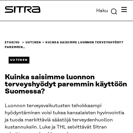
Siirry
Valik
Haku
suoraan
Sitra
sisältöön
↓
ETUSIVU
UUTINEN
KUINKA SAISIMME LUONNON TERVEYSHYÖDYT
PAREMMIN…
UUTINEN
Kuinka saisimme luonnon
terveyshyödyt paremmin käyttöön
Suomessa?
Luonnon terveysvaikutusten tehokkaampi
hyödyntäminen voisi tukea kansalaisten hyvinvointia
ja tuoda merkittäviä säästöjä terveydenhuollon
kustannuksiin. Luke ja THL selvittävät Sitran