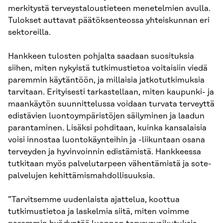
merkitystä terveystaloustieteen menetelmien avulla.
Tulokset auttavat päätöksenteossa yhteiskunnan eri
sektoreilla.
Hankkeen tulosten pohjalta saadaan suosituksia
siihen, miten nykyistä tutkimustietoa voitaisiin viedä
paremmin käytäntöön, ja millaisia jatkotutkimuksia
tarvitaan. Erityisesti tarkastellaan, miten kaupunki- ja
maankäytön suunnittelussa voidaan turvata terveyttä
edistävien luontoympäristöjen säilyminen ja laadun
parantaminen. Lisäksi pohditaan, kuinka kansalaisia
voisi innostaa luontokäynteihin ja -liikuntaan osana
terveyden ja hyvinvoinnin edistämistä. Hankkeessa
tutkitaan myös palvelutarpeen vähentämistä ja sote-
palvelujen kehittämismahdollisuuksia.
”Tarvitsemme uudenlaista ajattelua, koottua
tutkimustietoa ja laskelmia siitä, miten voimme