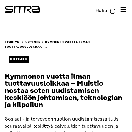
Siirry
Valik
Haku
suoraan
Sitra
sisältöön
↓
ETUSIVU
UUTINEN
KYMMENEN VUOTTA ILMAN
TUOTTAVUUSLOIKKAA –…
UUTINEN
Kymmenen vuotta ilman
tuottavuusloikkaa – Muistio
nostaa soten uudistamisen
keskiöön johtamisen, teknologian
ja kilpailun
Sosiaali- ja terveydenhuollon uudistamisessa tulisi
seuraavaksi keskittyä palveluiden tuottavuuden ja