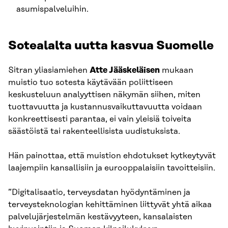
asumispalveluihin.
Sotealalta uutta kasvua Suomelle
Sitran yliasiamiehen
Atte Jääskeläisen
mukaan
muistio tuo sotesta käytävään poliittiseen
keskusteluun analyyttisen näkymän siihen, miten
tuottavuutta ja kustannusvaikutta­vuutta voidaan
konkreettisesti parantaa, ei vain yleisiä toiveita
säästöistä tai rakenteellisista uudistuksista.
Hän painottaa, että muistion ehdotukset kytkeytyvät
laajempiin kansallisiin ja eurooppalaisiin tavoitteisiin.
”Digitalisaatio, terveysdatan hyödyntäminen ja
terveysteknologian kehittäminen liittyvät yhtä aikaa
palvelujärjestelmän kestävyyteen, kansa­laisten