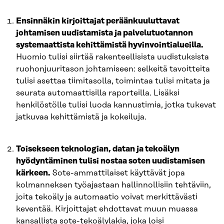
Ensinnäkin kirjoittajat peräänkuuluttavat
johtamisen uudistamista ja palvelutuotannon
systemaattista kehittämistä hyvinvointialueilla.
Huomio tulisi siirtää rakenteellisista uudistuksista
ruohonjuuritason johtamiseen: selkeitä tavoitteita
tulisi asettaa tiimitasolla, toimintaa tulisi mitata ja
seurata automaattisilla raporteilla. Lisäksi
henkilöstölle tulisi luoda kannustimia, jotka tukevat
jatkuvaa kehittämistä ja kokeiluja.
Toisekseen teknologian, datan ja tekoälyn
hyödyntäminen tulisi nostaa soten uudistamisen
kärkeen.
Sote-ammattilaiset käyttävät jopa
kolmanneksen työajastaan hallinnollisiin tehtäviin,
joita tekoäly ja automaatio voivat merkittävästi
keventää. Kirjoittajat ehdottavat muun muassa
kansallista sote-tekoälylakia, joka loisi