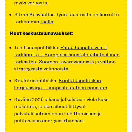
myös
verkosta
.
Sitran Kasvuatlas-työn taustoista on kerrottu
tarkemmin
täällä
Muut keskustelunavaukset:
Teollisuuspolitiikka:
Paluu huipulle vaatii
tarkkuutta – Kompleksisuustaloustieteellinen
tarkastelu Suomen tavaraviennistä ja valtion
strategisista valinnoista
Koulutuspolitiikka:
Koulutuspolitiikan
korjaussarja – kuopasta uuteen nousuun
Kevään 2026 aikana julkaistaan vielä kaksi
muistiota, joiden aiheet liittyvät
palveluliiketoiminnan kehittämiseen ja
puhtaaseen energiasiirtymään.