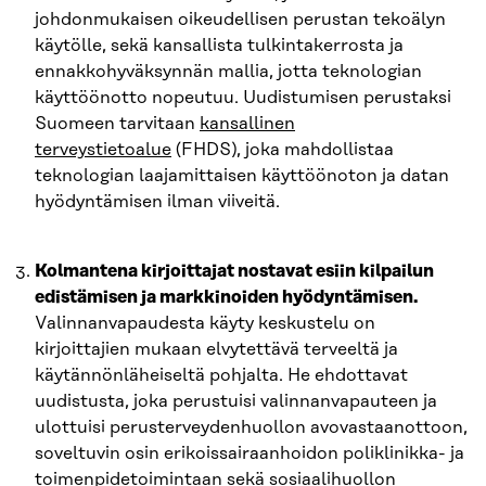
johdonmukaisen oikeudellisen perustan tekoälyn
käytölle, sekä kansallista tulkintakerrosta ja
ennakkohyväksynnän mallia, jotta teknologian
käyttöönotto nopeutuu. Uudistumisen perustaksi
Suomeen tarvitaan
kansallinen
terveystietoalue
(FHDS), joka mahdollistaa
teknologian laajamittaisen käyttöönoton ja datan
hyödyntämisen ilman viiveitä.
Kolmantena kirjoittajat nostavat esiin kilpailun
edistämisen ja markkinoiden hyödyntämisen.
Valinnanvapaudesta käyty keskustelu on
kirjoittajien mukaan elvytettävä terveeltä ja
käytännönläheiseltä pohjalta. He ehdottavat
uudistusta, joka perustuisi valinnanvapauteen ja
ulottuisi perusterveydenhuollon avovastaanottoon,
soveltuvin osin erikoissairaanhoidon poliklinikka- ja
toimenpidetoimintaan sekä sosiaalihuollon