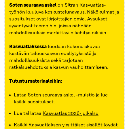
Soten seuraava askel
on Sitran Kasvuatlas-
työhön kuuluva keskustelunavaus. Näkökulmat ja
suositukset ovat kirjoittajien omia. Avaukset
syventyvät teemoihin, joissa nähdään
mahdollisuuksia merkittäviin kehitysloikkiin.
Kasvuatlaksessa
luodaan kokonaiskuvaa
kestävän talouskasvun edellytyksistä ja
mahdollisuuksista sekä tarjotaan
ratkaisuehdotuksia kasvun vauhdittamiseen.
Tutustu materiaaleihin:
Lataa
Soten seuraava askel -muistio
ja lue
kaikki suositukset.
Lue tai lataa
Kasvuatlas 2026-julkaisu
.
Kaikki Kasvuatlaksen yksittäiset sisällöt löydät