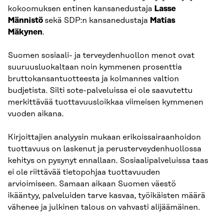
kokoomuksen entinen kansanedustaja
Lasse
Männistö
sekä SDP:n kansanedustaja
Matias
Mäkynen
.
Suomen sosiaali- ja terveydenhuollon menot ovat
suuruusluokaltaan noin kymmenen prosenttia
bruttokansantuotteesta ja kolmannes valtion
budjetista. Silti sote-palveluissa ei ole saavutettu
merkittävää tuottavuusloikkaa viimeisen kymmenen
vuoden aikana.
Kirjoittajien analyysin mukaan erikoissairaanhoidon
tuottavuus on laskenut ja perusterveydenhuollossa
kehitys on pysynyt ennallaan. Sosiaalipalveluissa taas
ei ole riittävää tietopohjaa tuottavuuden
arvioimiseen. Samaan aikaan Suomen väestö
ikääntyy, palveluiden tarve kasvaa, työikäisten määrä
vähenee ja julkinen talous on vahvasti alijäämäinen.