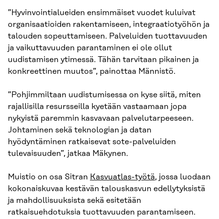
”Hyvinvointialueiden ensimmäiset vuodet kuluivat
organisaatioiden rakentamiseen, integraatiotyöhön ja
talouden sopeuttamiseen. Palveluiden tuottavuuden
ja vaikuttavuuden parantaminen ei ole ollut
uudistamisen ytimessä. Tähän tarvitaan pikainen ja
konkreettinen muutos”, painottaa Männistö.
”Pohjimmiltaan uudistumisessa on kyse siitä, miten
rajallisilla resursseilla kyetään vastaamaan jopa
nykyistä paremmin kasvavaan palvelutarpeeseen.
Johtaminen sekä teknologian ja datan
hyödyntäminen ratkaisevat sote-palveluiden
tulevaisuuden”, jatkaa Mäkynen.
Muistio on osa Sitran
Kasvuatlas-työtä
, jossa luodaan
kokonaiskuvaa kestävän talouskasvun edellytyksistä
ja mahdollisuuksista sekä esitetään
ratkaisuehdotuksia tuottavuuden parantamiseen.