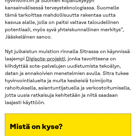
hyvinvointiin ja Suomen kilpailukykyyn
kansainvälisessä terveysteknologiassa. Suomelle
tämä tarkoittaa mahdollisuutta rakentaa uutta
kasvua alalle, jolla on paitsi valtava taloudellinen
potentiaali, myös syvä yhteiskunnallinen merkitys”,
Jääskeläinen sanoo.
Nyt julkaistun muistion rinnalla Sitrassa on käynnissä
laajempi
Digisote-projekti
, jonka tavoitteena on
kiihdyttää sote-palvelujen uudistumista tekoälyn,
datan ja ennakoivien menetelmien avulla. Sitra tukee
hyvinvointialueita ja muita keskeisiä toimijoita
rahoituksella, asiantuntijatuella ja verkostoitumisella,
jotta uusia ratkaisuja kehitetään ja niitä saadaan
laajasti käyttöön.
Mistä on kyse?