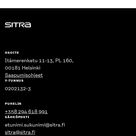
Sitra
OSOITE
Itämerenkatu 11-13, PL 160,
00181 Helsinki
Saapumisohjeet
Y-TUNNUS
0202132-3
PUHELIN
+358 294 618 991
SÄHKÖPOSTI
etunimi.sukunimi@sitra.fi
sitra@sitra.fi