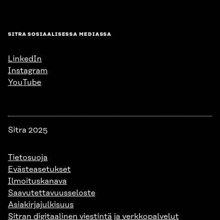
SITRA SOSIAALISESSA MEDIASSA
LinkedIn
Instagram
YouTube
Sitra 2025
Tietosuoja
Evästeasetukset
Ilmoituskanava
Saavutettavuusseloste
Asiakirjajulkisuus
Sitran digitaalinen viestintä ja verkkopalvelut