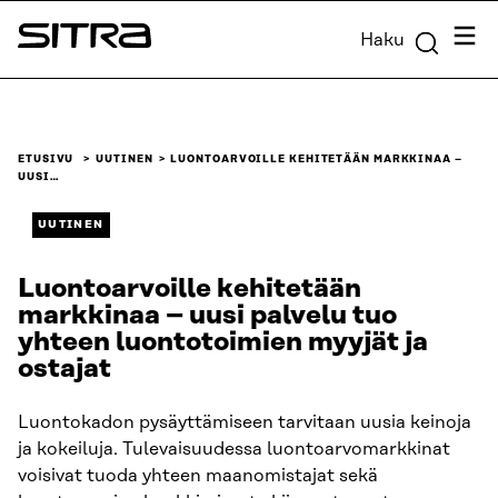
Siirry
Valik
Haku
suoraan
Sitra
sisältöön
↓
ETUSIVU
UUTINEN
LUONTOARVOILLE KEHITETÄÄN MARKKINAA –
UUSI…
UUTINEN
Luontoarvoille kehitetään
markkinaa – uusi palvelu tuo
yhteen luontotoimien myyjät ja
ostajat
Luontokadon pysäyttämiseen tarvitaan uusia keinoja
ja kokeiluja. Tulevaisuudessa luontoarvomarkkinat
voisivat tuoda yhteen maanomistajat sekä