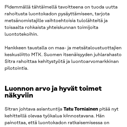
Pidemmällä tähtäimellä tavoitteena on tuoda uutta
rahoitusta luontokadon pysäyttämiseen, tarjota
metsänomistajille vaihtoehtoisia tulolähteitä ja
toisaalta rohkaista yhteiskunnan toimijoita
luontotekoihin.
Hankkeen taustalla on maa- ja metsätaloustuottajien
keskusliitto MTK. Suomen itsenäisyyden juhlarahasto
Sitra rahoittaa kehitystyötä ja luontoarvomarkkinan
pilotointia.
Luonnon arvo ja hyvät toimet
näkyviin
Sitran johtava asiantuntija
Tatu Torniainen
pitää nyt
kehitteillä olevaa työkalua kiinnostavana. Hän
painottaa, että luontokadon ratkaisemisessa on