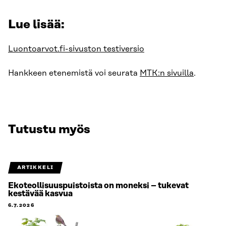
Lue lisää:
Luontoarvot.fi-sivuston testiversio
Hankkeen etenemistä voi seurata
MTK:n sivuilla
.
Tutustu myös
ARTIKKELI
Ekoteollisuuspuistoista on moneksi – tukevat
kestävää kasvua
6.7.2026