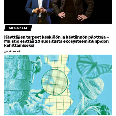
ARTIKKELI
Käyttäjien tarpeet keskiöön ja käytännön pilotteja –
Muistio esittää 10 suositusta ekosysteemitilinpidon
kehittämiseksi
30.6.2026