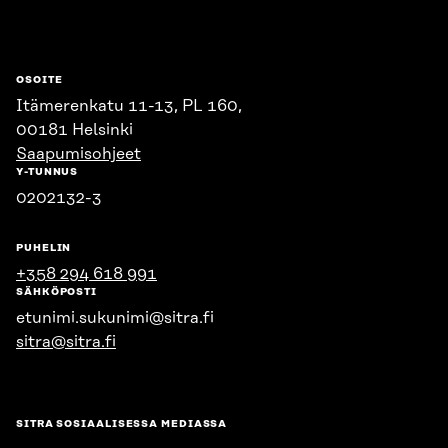
OSOITE
Itämerenkatu 11-13, PL 160,
00181 Helsinki
Saapumisohjeet
Y-TUNNUS
0202132-3
PUHELIN
+358 294 618 991
SÄHKÖPOSTI
etunimi.sukunimi@sitra.fi
sitra@sitra.fi
SITRA SOSIAALISESSA MEDIASSA