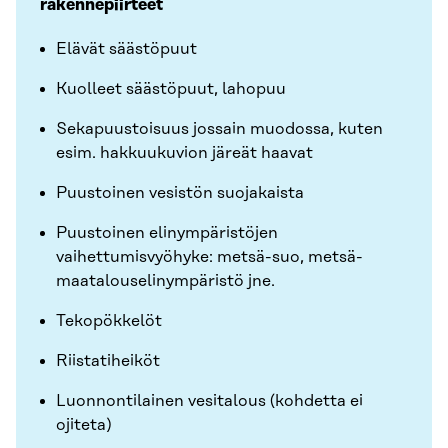
rakennepiirteet
Elävät säästöpuut
Kuolleet säästöpuut, lahopuu
Sekapuustoisuus jossain muodossa, kuten
esim. hakkuukuvion järeät haavat
Puustoinen vesistön suojakaista
Puustoinen elinympäristöjen
vaihettumisvyöhyke: metsä-suo, metsä-
maatalouselinympäristö jne.
Tekopökkelöt
Riistatiheiköt
Luonnontilainen vesitalous (kohdetta ei
ojiteta)