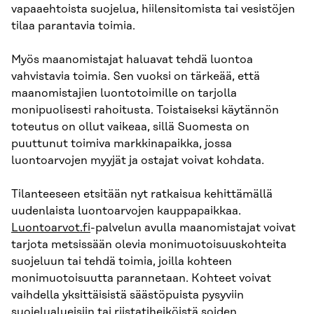
vapaaehtoista suojelua, hiilensitomista tai vesistöjen
tilaa parantavia toimia.
Myös maanomistajat haluavat tehdä luontoa
vahvistavia toimia. Sen vuoksi on tärkeää, että
maanomistajien luontotoimille on tarjolla
monipuolisesti rahoitusta. Toistaiseksi käytännön
toteutus on ollut vaikeaa, sillä Suomesta on
puuttunut toimiva markkinapaikka, jossa
luontoarvojen myyjät ja ostajat voivat kohdata.
Tilanteeseen etsitään nyt ratkaisua kehittämällä
uudenlaista luontoarvojen kauppapaikkaa.
Luontoarvot.fi
-palvelun avulla maanomistajat voivat
tarjota metsissään olevia monimuotoisuuskohteita
suojeluun tai tehdä toimia, joilla kohteen
monimuotoisuutta parannetaan. Kohteet voivat
vaihdella yksittäisistä säästöpuista pysyviin
suojelualueisiin tai riistatiheiköistä soiden