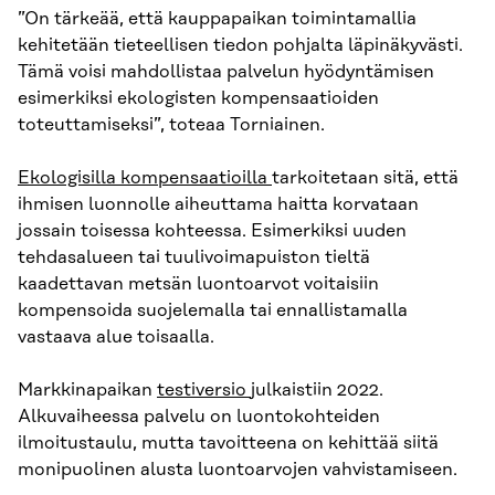
”On tärkeää, että kauppapaikan toimintamallia
kehitetään tieteellisen tiedon pohjalta läpinäkyvästi.
Tämä voisi mahdollistaa palvelun hyödyntämisen
esimerkiksi ekologisten kompensaatioiden
toteuttamiseksi”, toteaa Torniainen.
Ekologisilla kompensaatioilla
tarkoitetaan sitä, että
ihmisen luonnolle aiheuttama haitta korvataan
jossain toisessa kohteessa. Esimerkiksi uuden
tehdasalueen tai tuulivoimapuiston tieltä
kaadettavan metsän luontoarvot voitaisiin
kompensoida suojelemalla tai ennallistamalla
vastaava alue toisaalla.
Markkinapaikan
testiversio
julkaistiin 2022.
Alkuvaiheessa palvelu on luontokohteiden
ilmoitustaulu, mutta tavoitteena on kehittää siitä
monipuolinen alusta luontoarvojen vahvistamiseen.