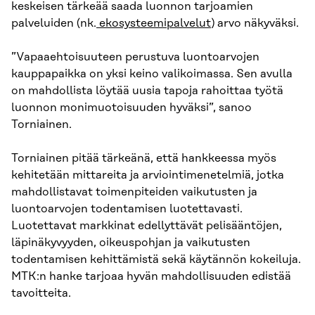
keskeisen tärkeää saada luonnon tarjoamien
palveluiden (nk.
ekosysteemipalvelut
) arvo näkyväksi.
”Vapaaehtoisuuteen perustuva luontoarvojen
kauppapaikka on yksi keino valikoimassa. Sen avulla
on mahdollista löytää uusia tapoja rahoittaa työtä
luonnon monimuotoisuuden hyväksi”, sanoo
Torniainen.
Torniainen pitää tärkeänä, että hankkeessa myös
kehitetään mittareita ja arviointimenetelmiä, jotka
mahdollistavat toimenpiteiden vaikutusten ja
luontoarvojen todentamisen luotettavasti.
Luotettavat markkinat edellyttävät pelisääntöjen,
läpinäkyvyyden, oikeuspohjan ja vaikutusten
todentamisen kehittämistä sekä käytännön kokeiluja.
MTK:n hanke tarjoaa hyvän mahdollisuuden edistää
tavoitteita.