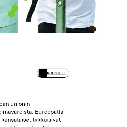
KUUNTELE
pan unionin
oimavaroista. Euroopalla
a kansalaiset liikkuisivat