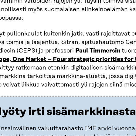
vammin valtioiden rajojen yli. Täysin toimiva sis
nnollisesti myös suomalaisen elinkeinoelämän kas
oopassa.
yt pullonkaulat kuitenkin jatkuvasti rajoittavat 
ä toimia ja laajentua. Sitran, ajatushautomo Ce
diesin (CEPS) ja professori
Paul Timmersin
tuore
pe, One Market – Four strategic priorities for 
ittyy ratkomaan etenkin digitaalisen sisämarkkin
markkina tarkoittaa markkina-aluetta, jossa digit
o voivat liikkua vaivattomasti yli rajojen siinä mis
yöty irti sisämarkkinasta
nsainvälinen valuuttarahasto IMF arvioi vuonna