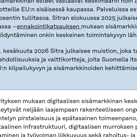
sämarkkinan esteet vastaavat keskimäärin noin 4
otteille EU:n sisäisessä kaupassa. Palveluissa e
osentin tullitasoa. Sitran elokuussa 2025 julk
assa –
ennakointikatsauksen
mukaan sisämarkkin
ödyntäminen onkin keskeinen toimintakyvyn läh
. kesäkuuta 2026 Sitra julkaisee muistion, joka t
hdollisuuksia ja valttikortteja, joita Suomella i
:n kilpailukyvyn ja sisämarkkinoiden kehittämise
vityksen mukaan digitaalisen sisämarkkinan kesk
keytyvät neljään laajempaan rakenteelliseen ong
telyn pirstaleisuus ja epätasainen toimeenpano, 
taalinen infrastruktuuri, digitaalisen murroksen
minen ja työvoiman liikkuvuus sekä rahoitus- ja