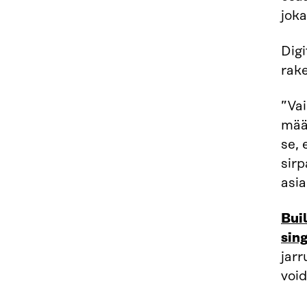
joka
Dig
rake
”Vai
mää
se,
sirp
asi
Buil
sin
jar
void