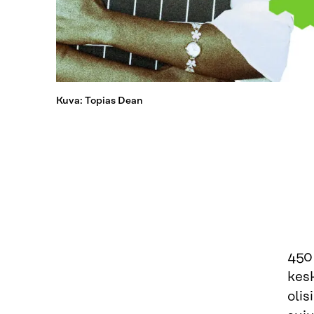
Kuva: Topias Dean
450
kes
olis