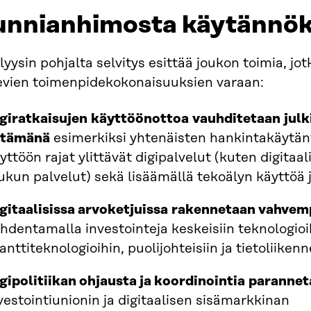
unnianhimosta käytännök
yysin pohjalta selvitys esittää joukon toimia, jo
evien toimenpidekokonaisuuksien varaan:
giratkaisujen käyttöönottoa vauhditetaan julk
etämänä
esimerkiksi yhtenäisten hankintakäytänt
yttöön rajat ylittävät digipalvelut (kuten digitaa
ukun palvelut) sekä lisäämällä tekoälyn käyttöä 
gitaalisissa arvoketjuissa rakennetaan vahve
hdentamalla investointeja keskeisiin teknologioi
anttiteknologioihin, puolijohteisiin ja tietoliiken
gipolitiikan ohjausta ja koordinointia paranne
vestointiunionin ja digitaalisen sisämarkkinan