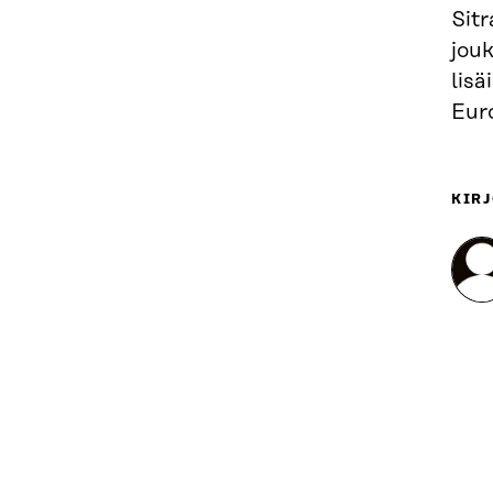
Sit
jouk
lisä
Eur
KIRJ