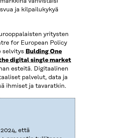
ämarkkina vahvistaisi
vua ja kilpailukykyä
eurooppalaisten yritysten
ntre for European Policy
 selvitys
Bulding One
the digital single market
an esteitä. Digitaalinen
aaliset palvelut, data ja
sä ihmiset ja tavaratkin.
 2024, että