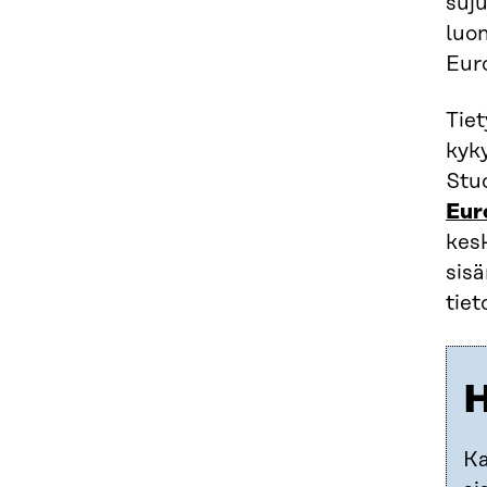
suju
luo
Eur
Tiet
kyky
Stu
Euro
kesk
sisä
tiet
H
Ka