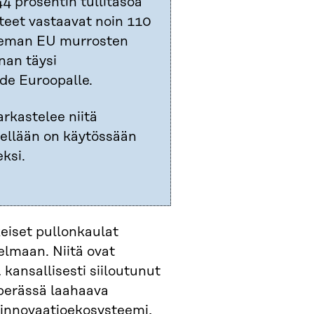
4 prosentin tullitasoa
steet vastaavat noin 110
aiseman EU murrosten
an täysi
de Euroopalle.
arkastelee niitä
tsellään on käytössään
ksi.
eiset pullonkaulat
elmaan. Niitä ovat
kansallisesti siiloutunut
 perässä laahaava
 innovaatioekosysteemi,