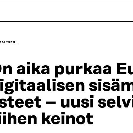
TAALISEN…
n aika purkaa 
igitaalisen sisä
steet – uusi selv
iihen keinot