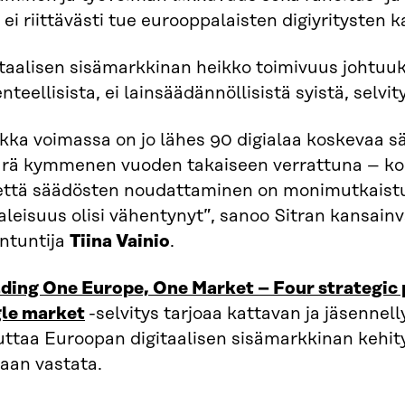
 ei riittävästi tue eurooppalaisten digiyritysten 
itaalisen sisämarkkinan heikko toimivuus johtuu
nteellisista, ei lainsäädännöllisistä syistä, selvit
kka voimassa on jo lähes 90 digialaa koskevaa s
rä kymmenen vuoden takaiseen verrattuna – kok
 että säädösten noudattaminen on monimutkaistun
aleisuus olisi vähentynyt”, sanoo Sitran kansain
antuntija
Tiina Vainio
.
ding One Europe, One Market – Four strategic pr
gle market
-selvitys tarjoaa kattavan ja jäsennel
ruttaa Euroopan digitaalisen sisämarkkinan kehit
aan vastata.