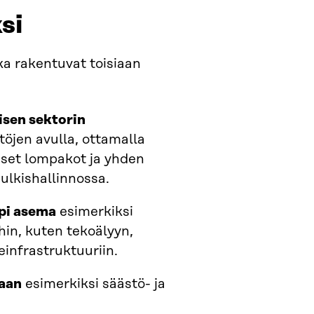
si
tka rakentuvat toisiaan
isen sektorin
öjen avulla, ottamalla
liset lompakot ja yhden
julkishallinnossa.
mpi asema
esimerkiksi
hin, kuten tekoälyyn,
neinfrastruktuuriin.
taan
esimerkiksi säästö- ja