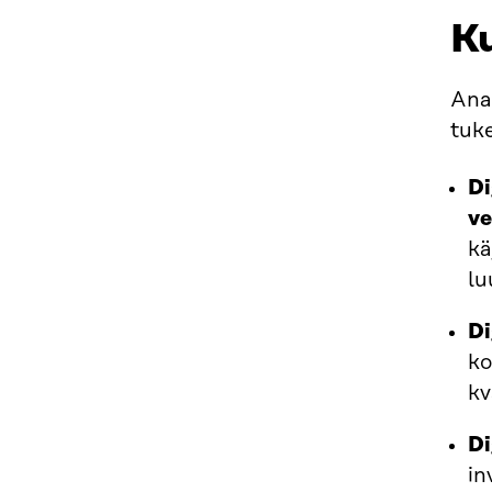
K
Anal
tuk
Di
v
kä
lu
Di
ko
kv
Di
in