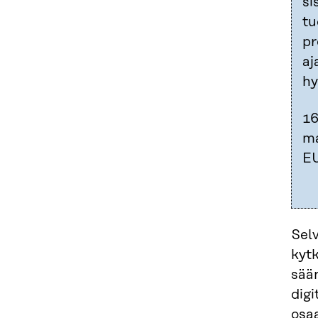
si
tu
pr
aj
hy
16
ma
EU
Sel
kyt
sään
digi
osaa