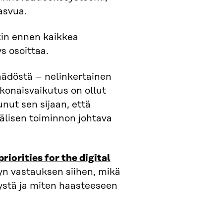
kasvua.
kin ennen kaikkea
ys osoittaa.
äädöstä – nelinkertainen
onaisvaikutus on ollut
ut sen sijaan, että
välisen toiminnon johtava
iorities for the digital
lyn vastauksen siihen, mikä
ystä ja miten haasteeseen