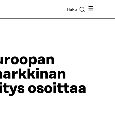
Valikko
Haku
Euroopan
markkinan
itys osoittaa