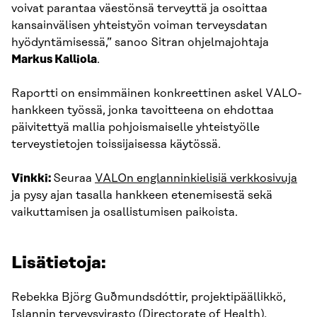
voivat parantaa väestönsä terveyttä ja osoittaa
kansainvälisen yhteistyön voiman terveysdatan
hyödyntämisessä,” sanoo Sitran ohjelmajohtaja
Markus Kalliola
.
Raportti on ensimmäinen konkreettinen askel VALO-
hankkeen työssä, jonka tavoitteena on ehdottaa
päivitettyä mallia pohjoismaiselle yhteistyölle
terveystietojen toissijaisessa käytössä.
Vinkki:
Seuraa
VALOn englanninkielisiä verkkosivuja
ja pysy ajan tasalla hankkeen etenemisestä sekä
vaikuttamisen ja osallistumisen paikoista.
Lisätietoja:
Rebekka Björg Guðmundsdóttir, projektipäällikkö,
Islannin terveysvirasto (Directorate of Health),