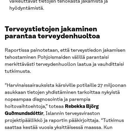
vaikeuttavat tietojen tehokasta jakamista ja
hyödyntämistä.
Terveystietojen jakaminen
parantaa terveydenhuoltoa
Raportissa painotetaan, että terveystiedon jakamisen
tehostaminen Pohjoismaiden välillä parantaisi
merkittävästi terveydenhuollon laatua ja vauhdittaisi
tutkimusta.
“Harvinaissairauksista kärsiville potilaille 27 miljoonan
asukkaan tietojen yhdistäminen tarkoittaa nykyistä
nopeampaa diagnosointia ja parempia
hoitovaihtoehtoja,” toteaa
Rebekka Björg
Guðmundsdóttir
, Islannin terveysviraston
projektipäällikkö ja raportin pääkirjoittaja. “Tutkimus
saattaa kestää vuosia yksittäisessä maassa. Kun