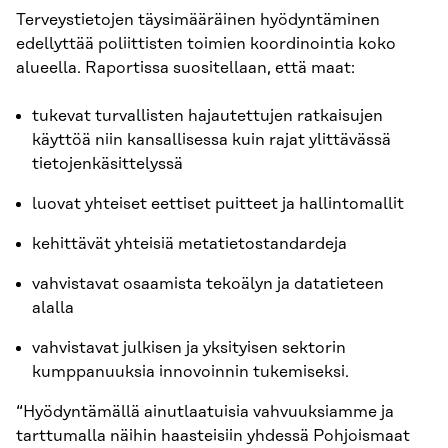
Terveystietojen täysimääräinen hyödyntäminen
edellyttää poliittisten toimien koordinointia koko
alueella. Raportissa suositellaan, että maat:
tukevat turvallisten hajautettujen ratkaisujen
käyttöä niin kansallisessa kuin rajat ylittävässä
tietojenkäsittelyssä
luovat yhteiset eettiset puitteet ja hallintomallit
kehittävät yhteisiä metatietostandardeja
vahvistavat osaamista tekoälyn ja datatieteen
alalla
vahvistavat julkisen ja yksityisen sektorin
kumppanuuksia innovoinnin tukemiseksi.
“Hyödyntämällä ainutlaatuisia vahvuuksiamme ja
tarttumalla näihin haasteisiin yhdessä Pohjoismaat