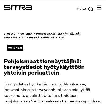
Siirry
Valik
Haku
suoraan
Sitra
sisältöön
↓
ETUSIVU
UUTINEN
POHJOISMAAT TIENNÄYTTÄJINÄ:
TERVEYSTIEDOT HYÖTYKÄYTTÖÖN YHTEISIN…
UUTINEN
Pohjoismaat tiennäyttäjinä:
terveystiedot hyötykäyttöön
yhteisin periaattein
Terveysdatan hyödyntäminen tutkimuksessa,
innovaatioissa ja terveydenhuollossa edellyttää
koordinoituja poliittisia toimia, todetaan
pohjoismaisen VALO-hankkeen tuoreessa raportissa.