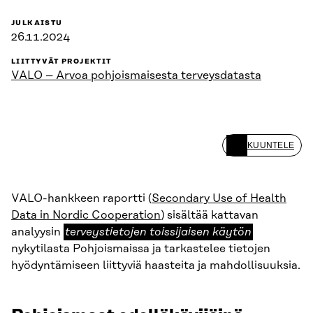
JULKAISTU
26.11.2024
LIITTYVÄT PROJEKTIT
VALO – Arvoa pohjoismaisesta terveysdatasta
KUUNTELE
VALO-hankkeen raportti (
Secondary Use of Health
Data in Nordic Cooperation
) sisältää kattavan
terveystietojen
analyysin
terveystietojen toissijaisen käytön
toissijaisen
nykytilasta Pohjoismaissa ja tarkastelee tietojen
käytön
hyödyntämiseen liittyviä haasteita ja mahdollisuuksia.