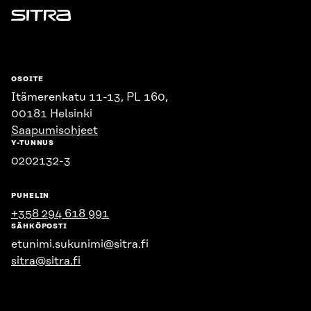
Sitra
OSOITE
Itämerenkatu 11-13, PL 160,
00181 Helsinki
Saapumisohjeet
Y-TUNNUS
0202132-3
PUHELIN
+358 294 618 991
SÄHKÖPOSTI
etunimi.sukunimi@sitra.fi
sitra@sitra.fi