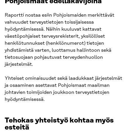
Pohjoismaat edelläkävijöinä
Raportti nostaa esiin Pohjoismaiden merkittävät
vahvuudet terveystietojen toissijaisessa
hyödyntämisessä. Näihin kuuluvat kattavat
väestöpohjaiset terveysrekisterit, yksilölliset
henkilötunnukset (henkilönumerot) tietojen
yhdistämistä varten, luottamus hallintoon sekä
tietosuojaan pohjautuvat terveydenhuollon
järjestelmät.
Yhteiset ominaisuudet sekä laadukkaat järjestelmät
ja osaaminen asettavat Pohjoismaat maailman
johtavien toimijoiden joukkoon terveystietojen
hyödyntämisessä.
Tehokas yhteistyö kohtaa myös
esteitä