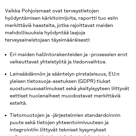
Vaikka Pohjoismaat ovat terveystietojen
hyödyntämisen kärkitoimijoita, raportti tuo esiin
merkittäviä haasteita, jotka rajoittavat maiden
mahdollisuuksia hyödyntää laajoja
terveysaineistojaan täysimääräisesti:
Eri maiden hallintorakenteiden ja -prosessien erot
vaikeuttavat yhteistyötä ja tiedonvaihtoa.
Lainsäädännön ja sääntelyn pirstaleisuus, EU:n
yleisen tietosuoja-asetuksen (GDPR) tiukat
suostumusvaatimukset sekä yksityisyyteen liittyvät
eettiset huolenaiheet muodostavat merkittäviä
esteitä.
Tietomuotojen ja -järjestelmien standardoinnin
puute sekä tietojen yhteentoimivuuteen ja
integrointiin liittyvät tekniset kysymykset