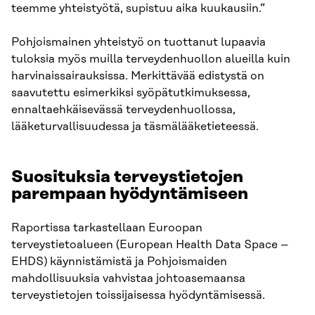
teemme yhteistyötä, supistuu aika kuukausiin.”
Pohjoismainen yhteistyö on tuottanut lupaavia
tuloksia myös muilla terveydenhuollon alueilla kuin
harvinaissairauksissa. Merkittävää edistystä on
saavutettu esimerkiksi syöpätutkimuksessa,
ennaltaehkäisevässä terveydenhuollossa,
lääketurvallisuudessa ja täsmälääketieteessä.
Suosituksia terveystietojen
parempaan hyödyntämiseen
Raportissa tarkastellaan Euroopan
terveystietoalueen (European Health Data Space –
EHDS) käynnistämistä ja Pohjoismaiden
mahdollisuuksia vahvistaa johtoasemaansa
terveystietojen toissijaisessa hyödyntämisessä.