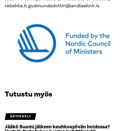
rebekka.b.gudmundsdottir@landlaeknir.is
Tutustu myös
ARTIKKELI
Jääkö Suomi jälkeen keuhkosyövän hoidossa?