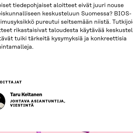
iset tiedepohjaiset aloitteet eivät juuri nouse
eiskunnalliseen keskusteluun Suomessa? BIOS-
kimusyksikkö pureutui seitsemään niistä. Tutkij
tteet rikastaisivat taloudesta käytävää keskustelu
tävät tuiki tärkeitä kysymyksiä ja konkreettisia
intamalleja.
OITTAJAT
Taru Keltanen
JOHTAVA ASIANTUNTIJA,
VIESTINTÄ