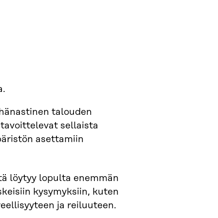
a.
tähänastinen talouden
tavoittelevat sellaista
päristön asettamiin
iltä löytyy lopulta enemmän
skeisiin kysymyksiin, kuten
eellisyyteen ja reiluuteen.