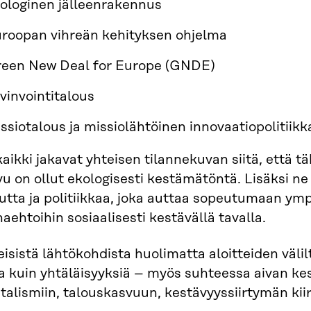
ologinen jälleenrakennus
roopan vihreän kehityksen ohjelma
een New Deal for Europe (GNDE)
vinvointitalous
ssiotalous ja missiolähtöinen innovaatiopolitiikk
aikki jakavat yhteisen tilannekuvan siitä, että 
u on ollut ekologisesti kestämätöntä. Lisäksi ne 
utta ja politiikkaa, joka auttaa sopeutumaan ym
aehtoihin sosiaalisesti kestävällä tavalla.
isistä lähtökohdista huolimatta aloitteiden väl
a kuin yhtäläisyyksiä – myös suhteessa aivan ke
talismiin, talouskasvuun, kestävyyssiirtymän kiir