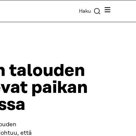
Valikko
Haku
n talouden
evat paikan
ssa
louden
johtuu, että