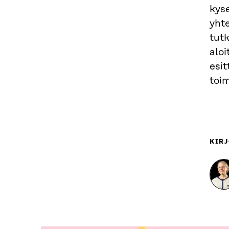
kyse
yht
tut
aloi
esit
toim
KIRJ