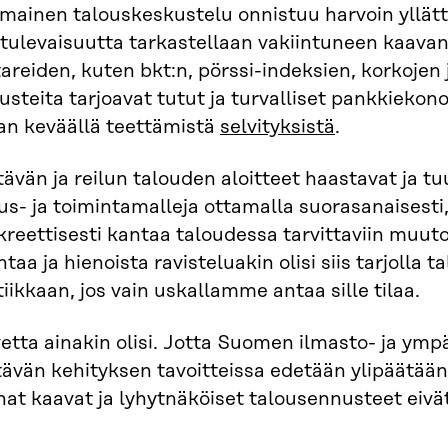
imainen talouskeskustelu onnistuu harvoin yllät
tulevaisuutta tarkastellaan vakiintuneen kaavan 
areiden, kuten bkt:n, pörssi-indeksien, korkojen j
steita tarjoavat tutut ja turvalliset pankkiekono
ran keväällä teettämistä
selvityksistä
.
ävän ja reilun talouden aloitteet haastavat ja tu
us- ja toimintamalleja ottamalla suorasanaisesti,
reettisesti kantaa taloudessa tarvittaviin muutok
taa ja hienoista ravisteluakin olisi siis tarjolla 
tiikkaan, jos vain uskallamme antaa sille tilaa.
etta ainakin olisi. Jotta Suomen ilmasto- ja ymp
tävän kehityksen tavoitteissa edetään ylipäätään
at kaavat ja lyhytnäköiset talousennusteet eivät 