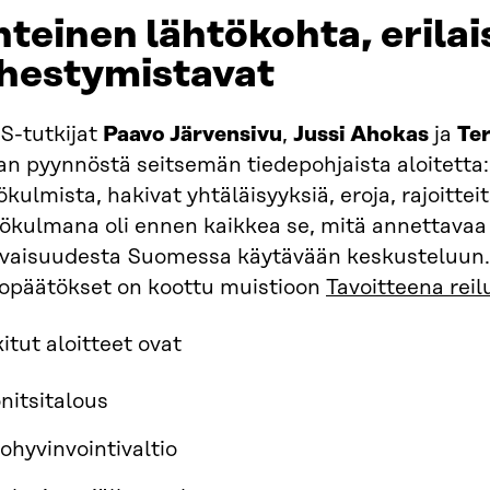
teinen lähtökohta, erilai
ähestymistavat
S-tutkijat
Paavo Järvensivu
,
Jussi Ahokas
ja
Te
an pyynnöstä seitsemän tiedepohjaista aloitetta: 
kulmista, hakivat yhtäläisyyksiä, eroja, rajoittei
kulmana oli ennen kaikkea se, mitä annettavaa al
evaisuudesta Suomessa käytävään keskusteluun.
topäätökset on koottu muistioon
Tavoitteena reil
itut aloitteet ovat
nitsitalous
ohyvinvointivaltio