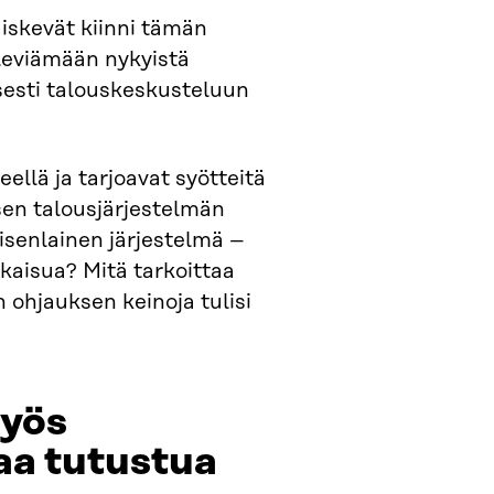
a iskevät kiinni tämän
leviämään nykyistä
sesti talouskeskusteluun
ellä ja tarjoavat syötteitä
isen talousjärjestelmän
isenlainen järjestelmä –
kaisua? Mitä tarkoittaa
en ohjauksen keinoja tulisi
myös
aa tutustua