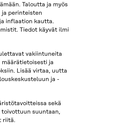
tämään. Taloutta ja myös
ja perinteisten
a inflaation kautta.
mistit. Tiedot käyvät ilmi
ulettavat vakiintuneita
 määrätietoisesti ja
siin. Lisää virtaa, uutta
talouskeskusteluun ja -
äristötavoitteissa sekä
 toivottuun suuntaan,
riitä.