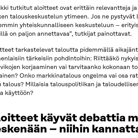
kki tutkitut aloitteet ovat erittäin relevantteja j
ken talouskeskustelun ytimeen. Jos ne pystyvät 
jemmin yhteiskunnalliseen keskusteluun – erityi
illä on paljon annettavaa”, tutkijat painottavat.
tteet tarkastelevat taloutta pidemmällä aikajänte
nlaisiin tärkeisiin pohdintoihin: Riittääkö nyky
vikojen korjaaminen vai tarvitaanko kokonaan to
lainen? Onko markkinatalous ongelma vai osa rat
u talous? Millaisia talouspolitiikan ja taloudellis
aa käyttöön?
oitteet käyvät debattia 
skenään – niihin kannatt