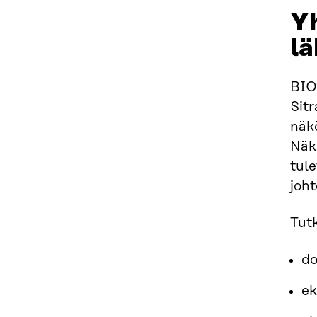
Yh
l
BIO
Sitr
näkö
Näkö
tul
joh
Tutk
do
ek