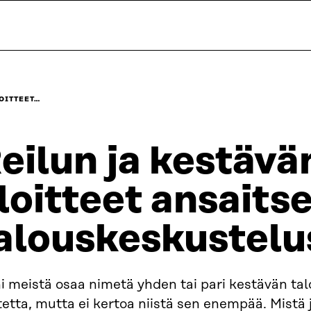
OITTEET…
eilun ja kestävä
loitteet ansaits
alouskeskustelu
i meistä osaa nimetä yhden tai pari kestävän ta
tetta, mutta ei kertoa niistä sen enempää. Mistä 