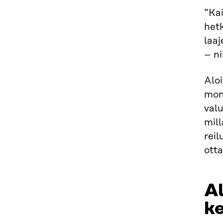
”Kai
het
laa
– ni
Aloi
mone
valu
mil
reil
ott
Al
ke