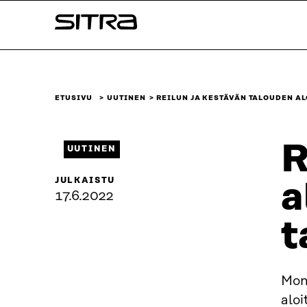
Siirry
Sitra
suoraan
sisältöön
↓
ETUSIVU
UUTINEN
REILUN JA KESTÄVÄN TALOUDEN AL
R
UUTINEN
JULKAISTU
a
17.6.2022
t
Mon
aloi