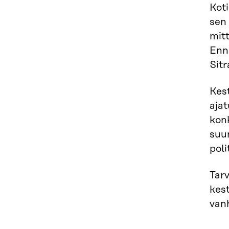
Kot
sen 
mitt
Ennu
Sit
Kest
ajat
konk
suun
poli
Tarv
kes
vanh