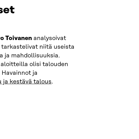
set
ro Toivanen
analysoivat
tarkastelivat niitä useista
ta ja mahdollisuuksia.
oitteilla olisi talouden
 Havainnot ja
u ja kestävä talous
.