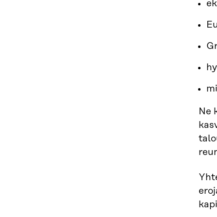
ek
Eu
Gr
hy
mi
Ne k
kasv
talo
reun
Yhte
eroj
kapi