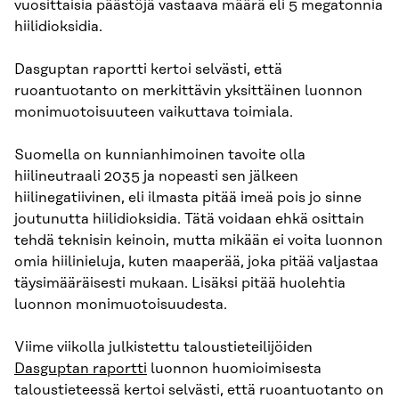
vuosittaisia päästöjä vastaava määrä eli 5 megatonnia
hiilidioksidia.
Dasguptan raportti kertoi selvästi, että
ruoantuotanto on merkittävin yksittäinen luonnon
monimuotoisuuteen vaikuttava toimiala.
Suomella on kunnianhimoinen tavoite olla
hiilineutraali 2035 ja nopeasti sen jälkeen
hiilinegatiivinen, eli ilmasta pitää imeä pois jo sinne
joutunutta hiilidioksidia. Tätä voidaan ehkä osittain
tehdä teknisin keinoin, mutta mikään ei voita luonnon
omia hiilinieluja, kuten maaperää, joka pitää valjastaa
täysimääräisesti mukaan. Lisäksi pitää huolehtia
luonnon monimuotoisuudesta.
Viime viikolla julkistettu taloustieteilijöiden
Dasguptan raportti
luonnon huomioimisesta
taloustieteessä kertoi selvästi, että ruoantuotanto on