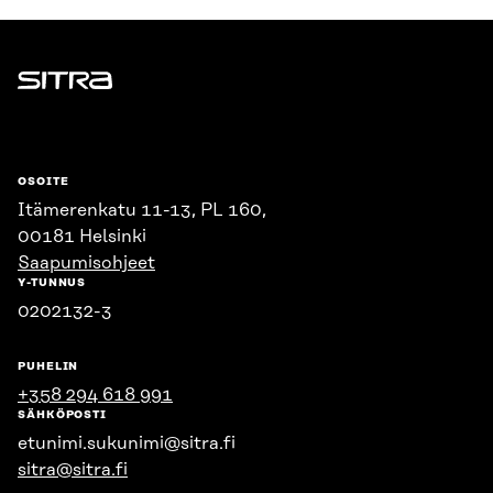
Sitra
OSOITE
Itämerenkatu 11-13, PL 160,
00181 Helsinki
Saapumisohjeet
Y-TUNNUS
0202132-3
PUHELIN
+358 294 618 991
SÄHKÖPOSTI
etunimi.sukunimi@sitra.fi
sitra@sitra.fi