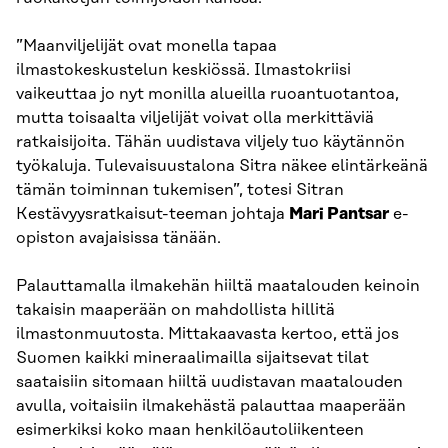
”Maanviljelijät ovat monella tapaa
ilmastokeskustelun keskiössä. Ilmastokriisi
vaikeuttaa jo nyt monilla alueilla ruoantuotantoa,
mutta toisaalta viljelijät voivat olla merkittäviä
ratkaisijoita. Tähän uudistava viljely tuo käytännön
työkaluja. Tulevaisuustalona Sitra näkee elintärkeänä
tämän toiminnan tukemisen”, totesi Sitran
Kestävyysratkaisut-teeman johtaja
Mari Pantsar
e-
opiston avajaisissa tänään.
Palauttamalla ilmakehän hiiltä maatalouden keinoin
takaisin maaperään on mahdollista hillitä
ilmastonmuutosta. Mittakaavasta kertoo, että jos
Suomen kaikki mineraalimailla sijaitsevat tilat
saataisiin sitomaan hiiltä uudistavan maatalouden
avulla, voitaisiin ilmakehästä palauttaa maaperään
esimerkiksi koko maan henkilöautoliikenteen