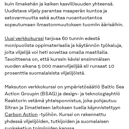
kuin ilmakehän ja kaiken kasvillisuuden yhteensä.
Uudistava viljely parantaa maaperän kuntoa ja
satovarmuutta sekä auttaa ruoantuotantoa
sopeutumaan ilmastonmuutoksen tuomiin äärisäihin.
Uusi verkkokurssi
tarjoaa 60 tunnin edestä
monipuolista oppimateriaalia ja käytännön työkaluja,
joita viljelijä voi heti soveltaa omalla maatilalla.
Tavoitteena on, että kurssin kävisi ensimmäisen
vuoden aikana 5 000 maanviljelijää eli runsaat 10
prosenttia suomalaisista viljelijöistä.
Maksuton verkkokurssi on ympäristösäätiö Baltic Sea
Action Groupin (BSAG) ja design- ja teknologiayhtiö
Reaktorin vetämä yhteisponnistus, joka pohjautuu
Sitran ja Ilmatieteen laitoksen tuella käynnistettyyn
Carbon Action
-työhön. Kurssi on rakennettu
yhdessä viljelijöiden, tutkijoiden ja suomalaisen
ruokaketjun toimijoiden kanssa.