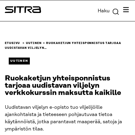
Siirry
Valik
Haku
suoraan
Sitra
sisältöön
↓
ETUSIVU
UUTINEN
RUOKAKETJUN YHTEISPONNISTUS TARJOAA
UUDISTAVAN VILJELYN…
UUTINEN
Ruokaketjun yhteisponnistus
tarjoaa uudistavan viljelyn
verkkokurssin maksutta kaikille
Uudistavan viljelyn e-opisto tuo viljelijöille
ajankohtaista ja tieteeseen pohjautuvaa tietoa
käytännöistä, jotka parantavat maaperää, satoja ja
ympäristön tilaa.