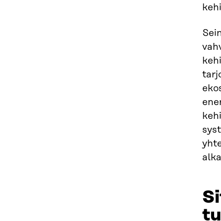
kehi
Sei
vah
kehi
tarj
eko
ener
keh
syst
yht
alk
Si
tu