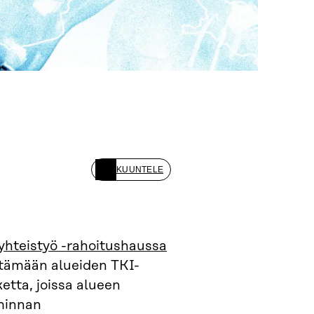
KUUNTELE
-yhteistyö -rahoitushaussa
ttämään alueiden TKI-
etta, joissa alueen
iminnan