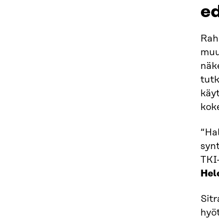
ed
Rah
muu
näke
tutk
käy
koke
“Hal
synt
TKI-
Hel
Sitr
hyöt