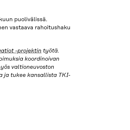
kuun puolivälissä.
nen vastaava rahoitushaku
tiot -projektin
työtä.
pimuksia koordinoivan
myös valtioneuvoston
 ja tukee kansallista TKI-