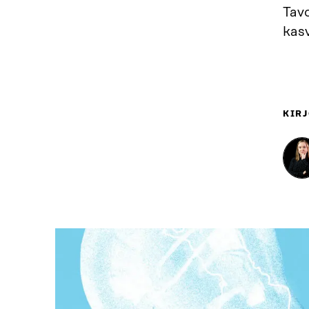
Tavo
kasv
KIRJ