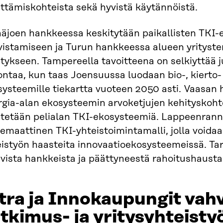
ttämiskohteista sekä hyvistä käytännöistä.
näjoen hankkeessa keskitytään paikallisten TKI
vistamiseen ja Turun hankkeessa alueen yrityste
tykseen. Tampereella tavoitteena on selkiyttää 
ontaa, kun taas Joensuussa luodaan bio-, kierto-
systeemille tiekartta vuoteen 2050 asti. Vaasan
gia-alan ekosysteemin arvoketjujen kehityskohte
itetään pelialan TKI-ekosysteemiä. Lappeenrann
emaattinen TKI-yhteistoimintamalli, jolla voidaa
eistyön haasteita innovaatioekosysteemeissä. 
avista hankkeista ja päättyneestä rahoitushaust
tra ja Innokaupungit vah
tkimus- ja yritysyhteisty