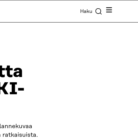
Valikko
Haku
tta
KI-
tilannekuvaa
 ratkaisuista.