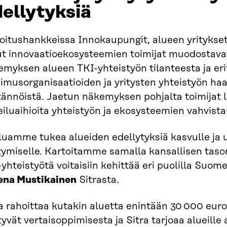
ellytyksiä
oitushankkeissa Innokaupungit, alueen yritykset
t innovaatioekosysteemien toimijat muodostavat
myksen alueen TKI-yhteistyön tilanteesta ja erit
imusorganisaatioiden ja yritysten yhteistyön haa
tännöistä. Jaetun näkemyksen pohjalta toimijat 
iluaihioita yhteistyön ja ekosysteemien vahvista
uamme tukea alueiden edellytyksiä kasvulle ja u
ymiselle. Kartoitamme samalla kansallisen tason
yhteistyötä voitaisiin kehittää eri puolilla Suome
ena Mustikainen
Sitrasta.
a rahoittaa kutakin aluetta enintään 30 000 eurol
yvät vertaisoppimisesta ja Sitra tarjoaa alueille