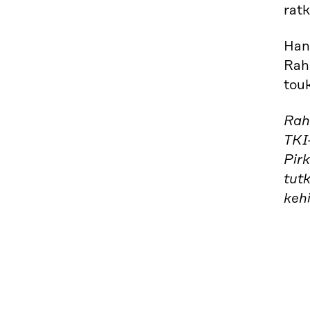
ratk
Hank
Rah
tou
Rah
TKI
Pir
tutk
keh