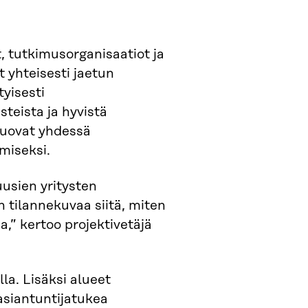
, tutkimusorganisaatiot ja
 yhteisesti jaetun
yisesti
steista ja hyvistä
luovat yhdessä
miseksi.
usien yritysten
 tilannekuvaa siitä, miten
a,” kertoo projektivetäjä
la. Lisäksi alueet
 asiantuntijatukea