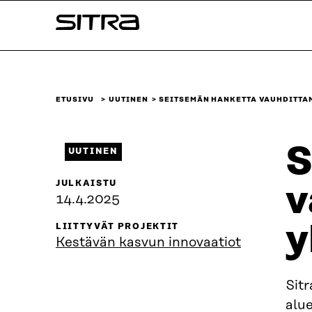
Siirry
Sitra
suoraan
sisältöön
↓
ETUSIVU
UUTINEN
SEITSEMÄN HANKETTA VAUHDITTA
S
UUTINEN
JULKAISTU
v
14.4.2025
y
LIITTYVÄT PROJEKTIT
Kestävän kasvun innovaatiot
Sitr
alue