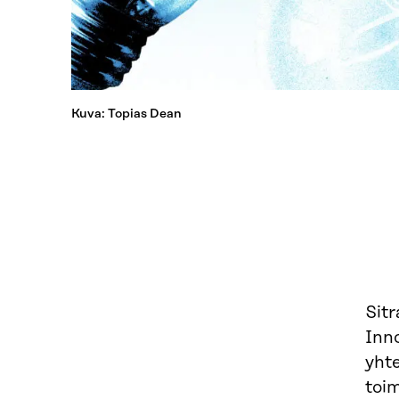
Kuva: Topias Dean
Sitr
Inn
yhte
toi