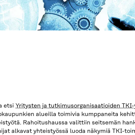
a etsi
Yritysten ja tutkimusorganisaatioiden TKI
okaupunkien alueilla toimivia kumppaneita kehi
istyötä. Rahoitushaussa valittiin seitsemän hank
mijat alkavat yhteistyössä luoda näkymiä TKI-to