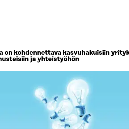
 on kohdennettava kasvuhakuisiin yrityks
usteisiin ja yhteistyöhön