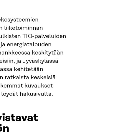
-ekosysteemien
n liiketoiminnan
julkisten TKI-palveluiden
 ja energiatalouden
 hankkeessa keskitytään
isiin, ja Jyväskylässä
assa kehitetään
n ratkaista keskeisiä
Tarkemmat kuvaukset
a löydät
hakusivulta
.
vistavat
ön