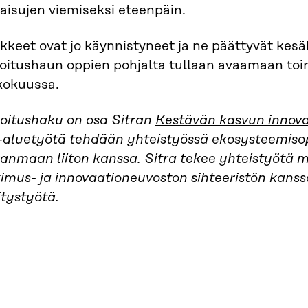
aisujen viemiseksi eteenpäin.
keet ovat jo käynnistyneet ja ne päättyvät kesä
oitushaun oppien pohjalta tullaan avaamaan toi
kokuussa.
oitushaku on osa Sitran
Kestävän kasvun innovaa
-aluetyötä tehdään yhteistyössä ekosysteemiso
kanmaan liiton kanssa. Sitra tekee yhteistyötä 
imus- ja innovaationeuvoston sihteeristön kanssa
itystyötä.