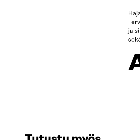
Haj
Terv
ja s
sek
Tutustu myös