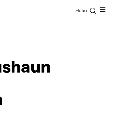
Valikko
Haku
tushaun
n