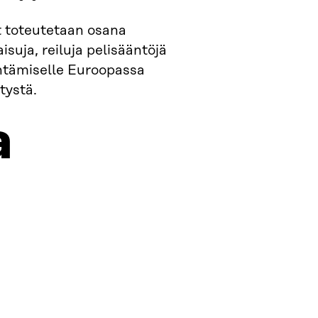
 toteutetaan osana
suja, reiluja pelisääntöjä
yntämiselle Euroopassa
tystä.
a