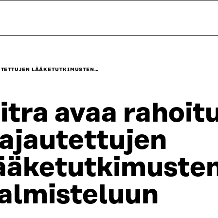
UTETTUJEN LÄÄKETUTKIMUSTEN…
itra avaa rahoi
ajautettujen
ääketutkimuste
almisteluun