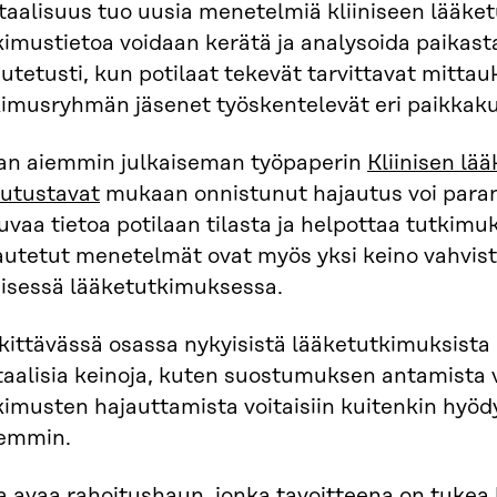
itaalisuus tuo uusia menetelmiä kliiniseen lääk
imustietoa voidaan kerätä ja analysoida paikasta
utetusti, kun potilaat tekevät tarvittavat mittau
kimusryhmän jäsenet työskentelevät eri paikkaku
ran aiemmin julkaiseman työpaperin
Kliinisen lä
eutustavat
mukaan onnistunut hajautus voi parant
uvaa tietoa potilaan tilasta ja helpottaa tutkimuk
autetut menetelmät ovat myös yksi keino vahvi
nisessä lääketutkimuksessa.
kittävässä osassa nykyisistä lääketutkimuksista
itaalisia keinoja, kuten suostumuksen antamista 
imusten hajauttamista voitaisiin kuitenkin hyöd
jemmin.
ra avaa rahoitushaun, jonka tavoitteena on tukea