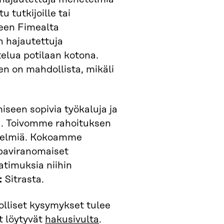
 tutkijoille tai
seen Fimealta
n hajautettuja
elua potilaan kotona.
n on mahdollista, mikäli
iseen sopivia työkaluja ja
tä. Toivomme rahoituksen
telmiä. Kokoamme
upaviranomaiset
atimuksia niihin
t
Sitrasta.
olliset kysymykset tulee
t löytyvät
hakusivulta
.