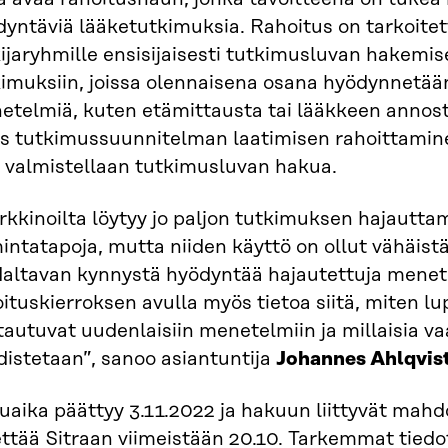
yntäviä lääketutkimuksia. Rahoitus on tarkoitettu
ijaryhmille ensisijaisesti tutkimusluvan hakemi
kimuksiin, joissa olennaisena osana hyödynnetää
etelmiä, kuten etämittausta tai lääkkeen annost
s tutkimussuunnitelman laatimisen rahoittamine
ä valmistellaan tutkimusluvan hakua.
kkinoilta löytyy jo paljon tutkimuksen hajauttam
intatapoja, mutta niiden käyttö on ollut vähäis
altavan kynnystä hyödyntää hajautettuja mene
ituskierroksen avulla myös tietoa siitä, miten l
autuvat uudenlaisiin menetelmiin ja millaisia va
distetaan”, sanoo asiantuntija
Johannes Ahlqvis
aika päättyy 3.11.2022 ja hakuun liittyvät mahd
ttää Sitraan viimeistään 20.10. Tarkemmat tiedo