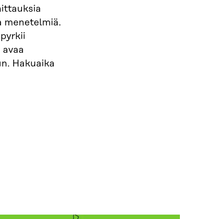
ittauksia
ia menetelmiä.
pyrkii
 avaa
un. Hakuaika