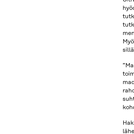
hyöd
tutk
tut
men
Myö
sill
”Mar
toim
mad
raho
suht
koh
Haku
lähe