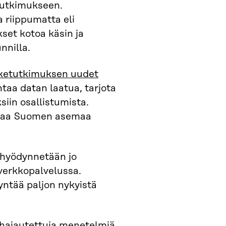
etutkimukseen.
 riippumatta eli
kset kotoa käsin ja
nnilla.
äketutkimuksen uudet
aa datan laatua, tarjota
siin osallistumista.
staa Suomen asemaa
 hyödynnetään jo
verkkopalvelussa.
yntää paljon nykyistä
 hajautettuja menetelmiä