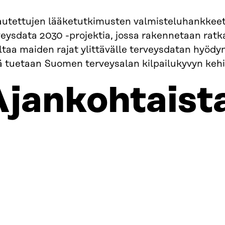
autettujen lääketutkimusten valmisteluhankkeet
eysdata 2030 -projektia, jossa rakennetaan ratkai
iltaa maiden rajat ylittävälle terveysdatan hyöd
ä tuetaan Suomen terveysalan kilpailukyvyn kehi
Ajankohtaist