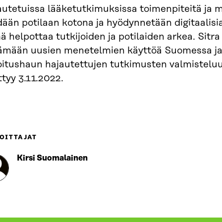
utetuissa lääketutkimuksissa toimenpiteitä ja m
dään potilaan kotona ja hyödynnetään digitaalis
 helpottaa tutkijoiden ja potilaiden arkea. Sitra 
äämään uusien menetelmien käyttöä Suomessa ja
oitushaun hajautettujen tutkimusten valmistelu
tyy 3.11.2022.
OITTAJAT
Kirsi Suomalainen