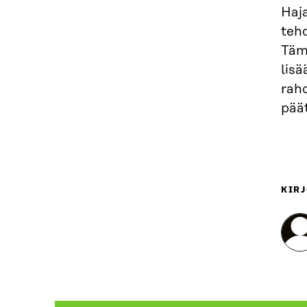
Haja
teh
Tämä
lis
rah
päät
KIRJ