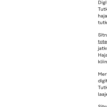
Dig
Tutk
haja
tut
Sit
tot
jatk
Haj
klii
Mer
dig
Tutk
laa
Sit