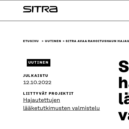
Siirry
Sitra
suoraan
sisältöön
↓
ETUSIVU
UUTINEN
SITRA AVAA RAHOITUSHAUN HAJA
S
UUTINEN
JULKAISTU
h
12.10.2022
l
LIITTYVÄT PROJEKTIT
Hajautettujen
lääketutkimusten valmistelu
v