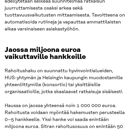
edellytetään selkeää suunnitelmaa ratkaisun
juurruttamisesta osaksi arkea sekä
tuottavuusvaikutusten mittaamisesta. Tavoitteena on
automatisoida rutiineja ja vapauttaa ammattilaisten
aikaa varsinaiseen asiakastyöhön.
Jaossa miljoona euroa
vaikuttaville hankkeille
Rahoitushaku on suunnattu hyvinvointialueiden,
HUS-yhtymän ja Helsingin kaupungin muodostamille
yhteenliittymille (konsortio) tai yksittäisille
organisaatioille, jotka skaalaavat ratkaisuja sisäisesti.
Haussa on jaossa yhteensä noin 1 000 000 euroa.
Rahoitusta voidaan myöntää hakemusten perusteella
0–5 hankkeelle. Yksi hanke voi saada enintään
miljoona euroa. Sitran rahoitusosuus on enintään 50