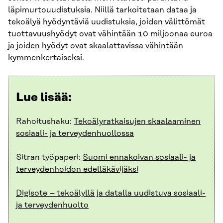
läpimurtouudistuksia. Niillä tarkoitetaan dataa ja
tekoälyä hyödyntäviä uudistuksia, joiden välittömät
tuottavuushyödyt ovat vähintään 10 miljoonaa euroa
ja joiden hyödyt ovat skaalattavissa vähintään
kymmenkertaiseksi.
Lue lisää:
Rahoitushaku:
Tekoälyratkaisujen skaalaaminen
sosiaali- ja terveydenhuollossa
Sitran työpaperi:
Suomi ennakoivan sosiaali- ja
terveydenhoidon edelläkävijäksi
Digisote – tekoälyllä ja datalla uudistuva sosiaali-
ja terveydenhuolto