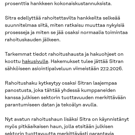
prosenttia hankkeen kokonaiskustannuksista.
Sitra edellyttää rahoitettavilta hankkeilta selkeää
suunnitelmaa siitä, miten ratkaisu muuttaa nykyisiä
prosesseja ja miten se jää osaksi normaalia toimintaa
rahoituskauden jälkeen.
Tarkemmat tiedot rahoitushausta ja hakuohjeet on
koottu
hakusivulle
. Hakemukset tulee jättää Sitran
sähköiseen asiointipalveluun viimeistään 27.2.2026.
Rahoitushaku kytkeytyy osaksi Sitran laajempaa
panostusta, joka tähtää yhdessä kumppaneiden
kanssa julkisen sektorin tuottavuuden merkittävään
parantumiseen datan ja tekoälyn avulla.
Nyt avatun rahoitushaun lisäksi Sitra on käynnistänyt
myös pitkäaikaisen haun, jolla etsitään julkisen
sektorin tuottavuutta merkittävästi parantavia