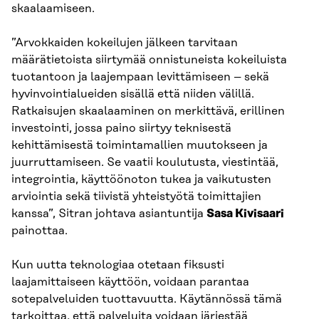
skaalaamiseen.
”Arvokkaiden kokeilujen jälkeen tarvitaan
määrätietoista siirtymää onnistuneista kokeiluista
tuotantoon ja laajempaan levittämiseen – sekä
hyvinvointialueiden sisällä että niiden välillä.
Ratkaisujen skaalaaminen on merkittävä, erillinen
investointi, jossa paino siirtyy teknisestä
kehittämisestä toimintamallien muutokseen ja
juurruttamiseen. Se vaatii koulutusta, viestintää,
integrointia, käyttöönoton tukea ja vaikutusten
arviointia sekä tiivistä yhteistyötä toimittajien
kanssa”, Sitran johtava asiantuntija
Sasa Kivisaari
painottaa.
Kun uutta teknologiaa otetaan fiksusti
laajamittaiseen käyttöön, voidaan parantaa
sotepalveluiden tuottavuutta. Käytännössä tämä
tarkoittaa, että palveluita voidaan järjestää