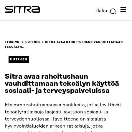
Siirry
Valik
Haku
suoraan
Sitra
sisältöön
↓
ETUSIVU
UUTINEN
SITRA AVAA RAHOITUSHAUN VAUHDITTAMAAN
TEKOÄLYN…
UUTINEN
Sitra avaa rahoitushaun
vauhdittamaan tekoälyn käyttöä
sosiaali- ja terveyspalveluissa
Etsimme rahoitushaussa hankkeita, jotka levittävät
tekoälyratkaisuja laajasti käyttöön sosiaali- ja
terveydenhuollossa. Tavoitteena on skaalata
hyvinvointialueiden arkeen ratkaisuja, jotka