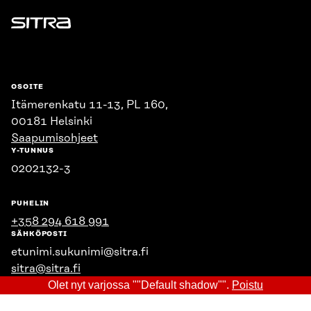
Sitra
OSOITE
Itämerenkatu 11-13, PL 160,
00181 Helsinki
Saapumisohjeet
Y-TUNNUS
0202132-3
PUHELIN
+358 294 618 991
SÄHKÖPOSTI
etunimi.sukunimi@sitra.fi
sitra@sitra.fi
Olet nyt varjossa ""Default shadow"".
Poistu