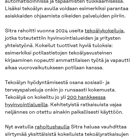
automatisoinnissa ja tapaamisten tulkkaamisessa.
Lisäksi tekoälyn avulla voidaan esimerkiksi parantaa
asiakkaiden ohjaamista oikeiden palveluiden piiriin.
Sitra rahoitti vuonna 2024 useita
tekoälykokeiluja
,
jotka toteutettiin hyvinvointialueiden ja yritysten
yhteistyönä. Kokeilut tuottivat hyviä tuloksia:
esimerkiksi potilastietojen tekoälyavusteinen
kirjaaminen nopeutti ammattilaisen työtä ja vapautti
aikaa vuorovaikutukseen potilaan kanssa.
Tekoälyn hyödyntämisestä osana sosiaali- ja
terveyspalveluja onkin jo runsaasti kokemusta.
Tekoälyä on kokeiltu jo yli
200 hankkeessa
hyvinvointialueilla
. Kehitetyistä ratkaisuista vajaa
neljännes on otettu ainakin paikallisesti käyttöön.
Nyt avatulla
rahoitushaulla
Sitra haluaa vauhdittaa
siirtymää yksittäisistä kokeiluista tekoälyratkaisujen