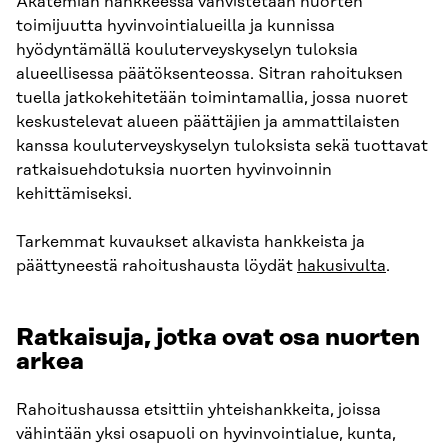
Akatemian hankkeessa vahvistetaan nuorten
toimijuutta hyvinvointialueilla ja kunnissa
hyödyntämällä kouluterveyskyselyn tuloksia
alueellisessa päätöksenteossa. Sitran rahoituksen
tuella jatkokehitetään toimintamallia, jossa nuoret
keskustelevat alueen päättäjien ja ammattilaisten
kanssa kouluterveyskyselyn tuloksista sekä tuottavat
ratkaisuehdotuksia nuorten hyvinvoinnin
kehittämiseksi.
Tarkemmat kuvaukset alkavista hankkeista ja
päättyneestä rahoitushausta löydät
hakusivulta
.
Ratkaisuja, jotka ovat osa nuorten
arkea
Rahoitushaussa etsittiin yhteishankkeita, joissa
vähintään yksi osapuoli on hyvinvointialue, kunta,