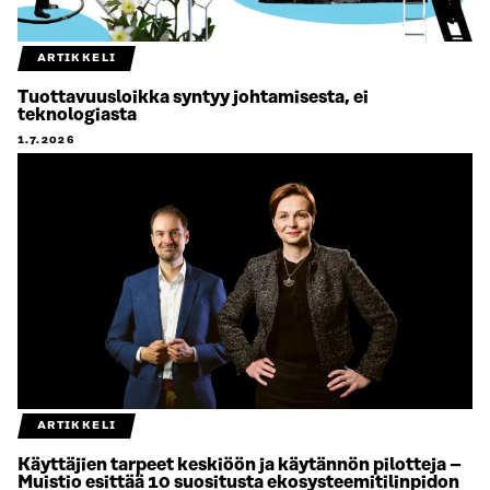
ARTIKKELI
Tuottavuusloikka syntyy johtamisesta, ei
teknologiasta
1.7.2026
ARTIKKELI
Käyttäjien tarpeet keskiöön ja käytännön pilotteja –
Muistio esittää 10 suositusta ekosysteemitilinpidon