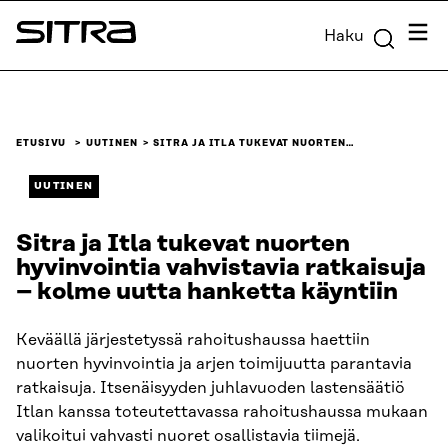
Siirry
Valik
Haku
suoraan
Sitra
sisältöön
↓
ETUSIVU
UUTINEN
SITRA JA ITLA TUKEVAT NUORTEN…
UUTINEN
Sitra ja Itla tukevat nuorten
hyvinvointia vahvistavia ratkaisuja
– kolme uutta hanketta käyntiin
Keväällä järjestetyssä rahoitushaussa haettiin
nuorten hyvinvointia ja arjen toimijuutta parantavia
ratkaisuja. Itsenäisyyden juhlavuoden lastensäätiö
Itlan kanssa toteutettavassa rahoitushaussa mukaan
valikoitui vahvasti nuoret osallistavia tiimejä.