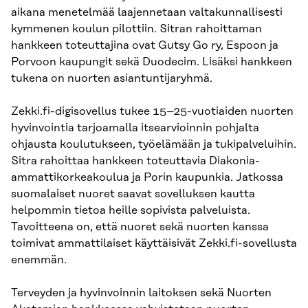
aikana menetelmää laajennetaan valtakunnallisesti
kymmenen koulun pilottiin. Sitran rahoittaman
hankkeen toteuttajina ovat Gutsy Go ry, Espoon ja
Porvoon kaupungit sekä Duodecim. Lisäksi hankkeen
tukena on nuorten asiantuntijaryhmä.
Zekki.fi-digisovellus tukee 15–25-vuotiaiden nuorten
hyvinvointia tarjoamalla itsearvioinnin pohjalta
ohjausta koulutukseen, työelämään ja tukipalveluihin.
Sitra rahoittaa hankkeen toteuttavia Diakonia-
ammattikorkeakoulua ja Porin kaupunkia. Jatkossa
suomalaiset nuoret saavat sovelluksen kautta
helpommin tietoa heille sopivista palveluista.
Tavoitteena on, että nuoret sekä nuorten kanssa
toimivat ammattilaiset käyttäisivät Zekki.fi-sovellusta
enemmän.
Terveyden ja hyvinvoinnin laitoksen sekä Nuorten