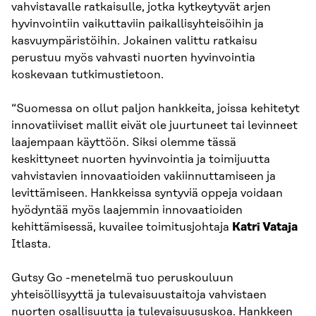
vahvistavalle ratkaisulle, jotka kytkeytyvät arjen
hyvinvointiin vaikuttaviin paikallisyhteisöihin ja
kasvuympäristöihin. Jokainen valittu ratkaisu
perustuu myös vahvasti nuorten hyvinvointia
koskevaan tutkimustietoon.
“Suomessa on ollut paljon hankkeita, joissa kehitetyt
innovatiiviset mallit eivät ole juurtuneet tai levinneet
laajempaan käyttöön. Siksi olemme tässä
keskittyneet nuorten hyvinvointia ja toimijuutta
vahvistavien innovaatioiden vakiinnuttamiseen ja
levittämiseen. Hankkeissa syntyviä oppeja voidaan
hyödyntää myös laajemmin innovaatioiden
kehittämisessä, kuvailee toimitusjohtaja
Katri Vataja
Itlasta.
Gutsy Go -menetelmä tuo peruskouluun
yhteisöllisyyttä ja tulevaisuustaitoja vahvistaen
nuorten osallisuutta ja tulevaisuususkoa. Hankkeen