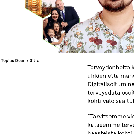
 Topias Dean / Sitra
Terveydenhoito k
uhkien että mah
Digitalisoitumine
terveysdata osoi
kohti valoisaa tu
”Tarvitsemme vis
katseemme terve
haasteista kohti 