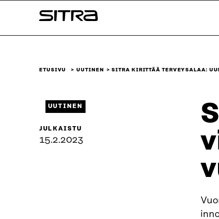
Siirry
Sitra
suoraan
sisältöön
↓
ETUSIVU
UUTINEN
SITRA KIRITTÄÄ TERVEYSALAA: UU
S
UUTINEN
JULKAISTU
v
15.2.2023
v
Vuo
inno