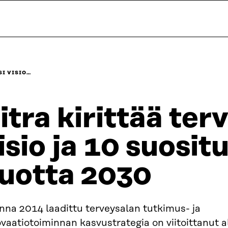
SI VISIO…
itra kirittää ter
isio ja 10 suosit
uotta 2030
nna 2014 laadittu terveysalan tutkimus- ja
vaatiotoiminnan kasvustrategia on viitoittanut a