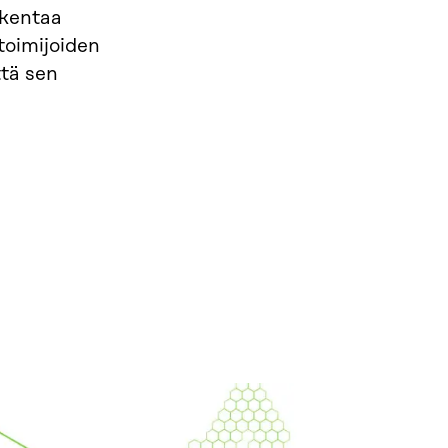
rkentaa
toimijoiden
ttä sen