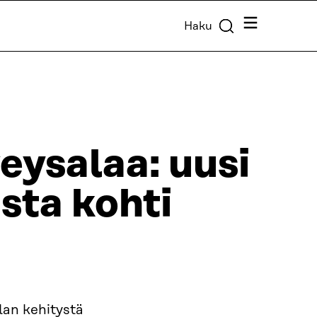
Valikko
Haku
veysalaa: uusi
usta kohti
lan kehitystä