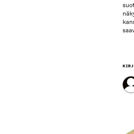
suot
näky
kan
saa
KIRJ