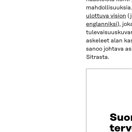
mahdollisuuksi
ulottuva vision
(j
englanniksi
), jo
tulevaisuuskuvan
askeleet alan kas
sanoo johtava as
Sitrasta.
Suo
ter