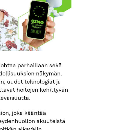
ohtaa parhaillaan sekä
dollisuuksien näkymän.
n, uudet teknologiat ja
ttavat hoitojen kehittyvän
levaisuutta.
ion, joka kääntää
ydenhuollon akuuteista
pitkän aikavälin