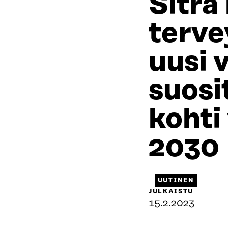
Sitra 
terve
uusi v
suosi
kohti
2030
UUTINEN
JULKAISTU
15.2.2023