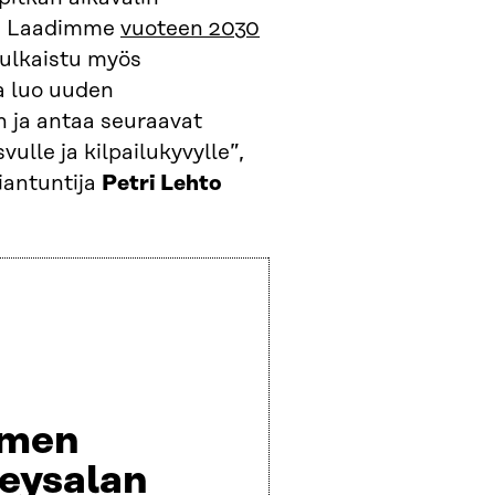
a. Laadimme
vuoteen 2030
ulkaistu myös
ka luo uuden
 ja antaa seuraavat
vulle ja kilpailukyvylle”,
iantuntija
Petri Lehto
men
veysalan