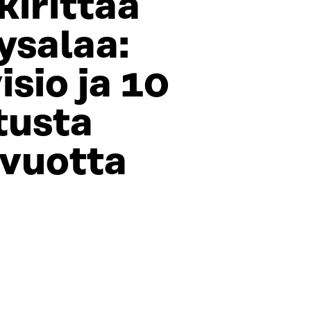
kirittää
ysalaa:
isio ja 10
tusta
 vuotta