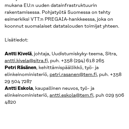
mukana EU:n uuden datainfrastruktuurin
rakentamisessa. Pohjatyötä Suomessa on tehty
esimerkiksi VTT:n PREGAIA-hankkeessa, joka on
koonnut suomalaiset datatalouden toimijat yhteen.
Lisätiedot:
Antti Kivelä
, johtaja, Uudistumiskyky-teema, Sitra,
antti.kivela@sitra.fi,
puh. +358 (294) 618 265
Petri Räsänen
, kehittämispäällikkö, työ- ja
elinkeinoministeriö,
petri.rasanen@tem.fi
, puh. +358
29 504 7287
Antti Eskola
, kaupallinen neuvos, työ- ja
elinkeinoministeriö,
antti.eskola@tem.fi
, puh 029 506
4820