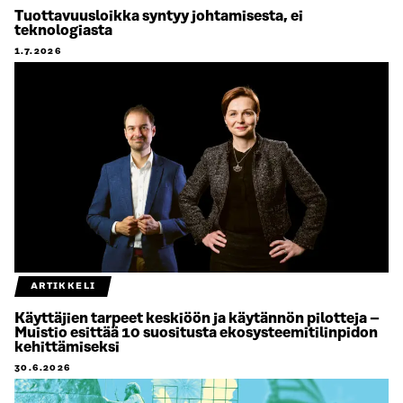
Tuottavuusloikka syntyy johtamisesta, ei
teknologiasta
1.7.2026
ARTIKKELI
Käyttäjien tarpeet keskiöön ja käytännön pilotteja –
Muistio esittää 10 suositusta ekosysteemitilinpidon
kehittämiseksi
30.6.2026