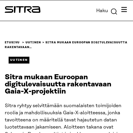
Siirry
Valik
Haku
suoraan
Sitra
sisältöön
↓
ETUSIVU
UUTINEN
SITRA MUKAAN EUROOPAN DIGITULEVAISUUTTA
RAKENTAVAAN…
UUTINEN
Sitra mukaan Euroopan
digitulevaisuutta rakentavaan
Gaia-X-projektiin
Sitra ryhtyy selvittämään suomalaisten toimijoiden
roolia ja mahdollisuuksia Gaia-X-aloitteessa, jonka
tavoitteena on määritellä tavat hajautetun datan
luotettavaan jakamiseen. Aloitteen takana ovat