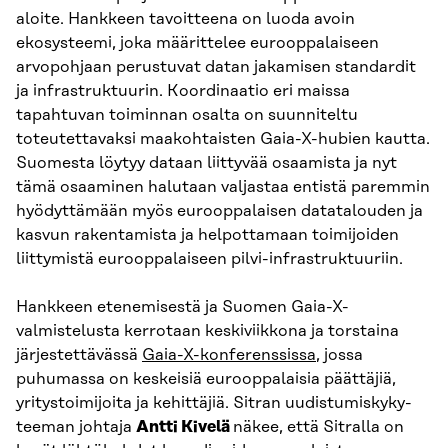
aloite. Hankkeen tavoitteena on luoda avoin
ekosysteemi, joka määrittelee eurooppalaiseen
arvopohjaan perustuvat datan jakamisen standardit
ja infrastruktuurin. Koordinaatio eri maissa
tapahtuvan toiminnan osalta on suunniteltu
toteutettavaksi maakohtaisten Gaia-X-hubien kautta.
Suomesta löytyy dataan liittyvää osaamista ja nyt
tämä osaaminen halutaan valjastaa entistä paremmin
hyödyttämään myös eurooppalaisen datatalouden ja
kasvun rakentamista ja helpottamaan toimijoiden
liittymistä eurooppalaiseen pilvi-infrastruktuuriin.
Hankkeen etenemisestä ja Suomen Gaia-X-
valmistelusta kerrotaan keskiviikkona ja torstaina
järjestettävässä
Gaia-X-konferenssissa
, jossa
puhumassa on keskeisiä eurooppalaisia päättäjiä,
yritystoimijoita ja kehittäjiä. Sitran uudistumiskyky-
teeman johtaja
Antti Kivelä
näkee, että Sitralla on