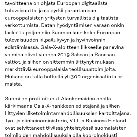
tavoitteena on ohjata Euroopan digitaalista
tulevaisuutta, ja se pyrkii parantamaan
eurooppalaisten yritysten turvallista digitaalista
verkottumista. Datan hyödyntämisen varaan onkin
laskettu paljon niin Suomen kuin koko Euroopan
tulevaisuuden kilpailukyvyn ja hyvinvoinnin
edistämisessä. Gaia-X-aloitteen liikkeelle panevina
voimina olivat vuonna 2019 Saksan ja Ranskan
valtiot, ja siihen on sittemmin liittynyt mukaan
merkittäviä eurooppalaisia teollisuustoimijoita.
Mukana on tällä hetkellä yli 300 organisaatiota eri
maista.
Suomi on profiloitunut Alankomaiden ohella
kärkimaana Gaia-X-hankkeen edistäjänä ja siihen
liittyvien liiketoimintamahdollisuuksien kartoittajana.
Työ- ja elinkeinoministeriö, VTT ja Business Finland
ovat selvittäneet tiiviissä yhteistyössä suomalaisten
toimijoiden mahdollisuuksia olla koordinoidusti