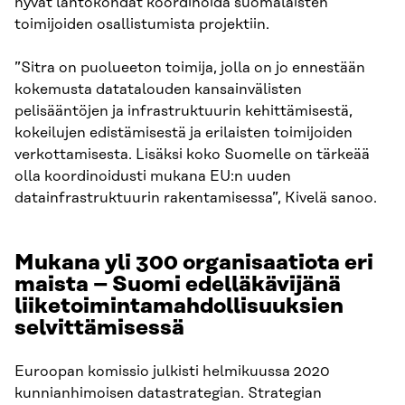
hyvät lähtökohdat koordinoida suomalaisten
toimijoiden osallistumista projektiin.
”Sitra on puolueeton toimija, jolla on jo ennestään
kokemusta datatalouden kansainvälisten
pelisääntöjen ja infrastruktuurin kehittämisestä,
kokeilujen edistämisestä ja erilaisten toimijoiden
verkottamisesta. Lisäksi koko Suomelle on tärkeää
olla koordinoidusti mukana EU:n uuden
datainfrastruktuurin rakentamisessa”, Kivelä sanoo.
Mukana yli 300 organisaatiota eri
maista – Suomi edelläkävijänä
liiketoimintamahdollisuuksien
selvittämisessä
Euroopan komissio julkisti helmikuussa 2020
kunnianhimoisen datastrategian. Strategian