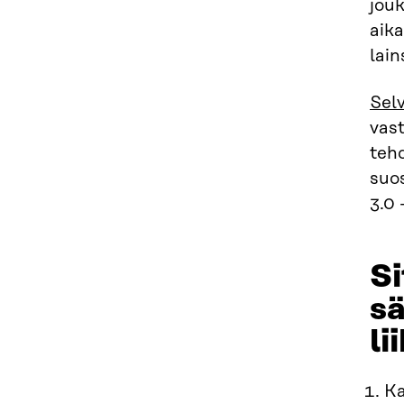
jouk
aika
lain
Sel
vast
teh
suos
3.0 
Si
sä
li
Ka