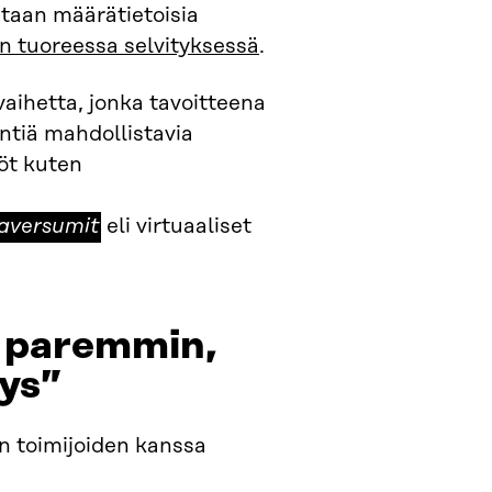
itaan määrätietoisia
an tuoreessa selvityksessä
.
vaihetta, jonka tavoitteena
ntiä mahdollistavia
digitaaliset
iöt kuten
hallintatodistukset
aversumit
eli
aversumit
eli virtuaaliset
ot
NFT:t,
 paremmin,
ys”
an toimijoiden kanssa