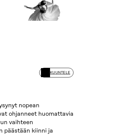
KUUNTELE
 pysynyt nopean
 ovat ohjanneet huomattavia
vun vaihteen
n päästään kiinni ja