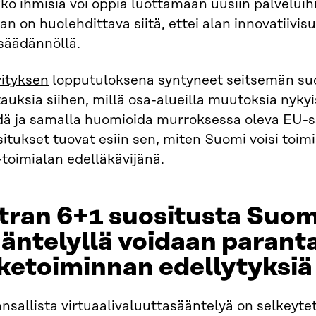
ko ihmisiä voi oppia luottamaan uusiin palveluih
an on huolehdittava siitä, ettei alan innovatiivisuu
säädännöllä.
vityksen
lopputuloksena syntyneet seitsemän suo
auksia siihen, millä osa-alueilla muutoksia nykyi
dä ja samalla huomioida murroksessa oleva EU-sä
itukset tuovat esiin sen, miten Suomi voisi toi
-toimialan edelläkävijänä.
tran 6+1 suositusta Suom
äntelyllä voidaan paranta
iketoiminnan edellytyksiä
nsallista virtuaalivaluuttasääntelyä on selkeyte