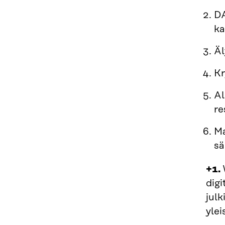
DA
ka
Äl
Kr
Al
re
Ma
sä
+1.
dig
julk
ylei