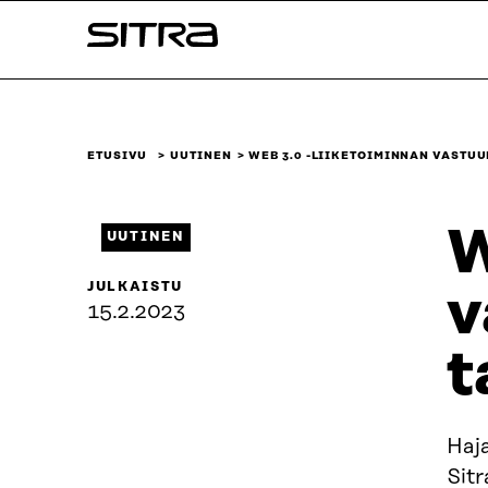
Siirry
Sitra
suoraan
sisältöön
↓
ETUSIVU
UUTINEN
WEB 3.0 -LIIKETOIMINNAN VASTU
W
UUTINEN
JULKAISTU
v
15.2.2023
t
Haja
Sitr