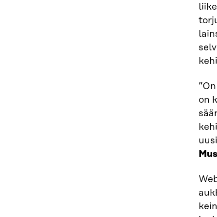
lii
torj
lain
sel
kehi
”On
on k
sää
kehi
uusi
Mus
Web 
aukk
kein