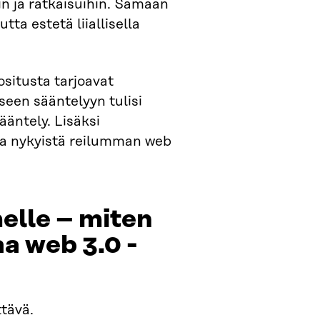
in ja ratkaisuihin. Samaan
tta estetä liiallisella
situsta tarjoavat
seen sääntelyyn tulisi
äntely. Lisäksi
mia nykyistä reilumman web
elle – miten
a web 3.0 -
ttävä.