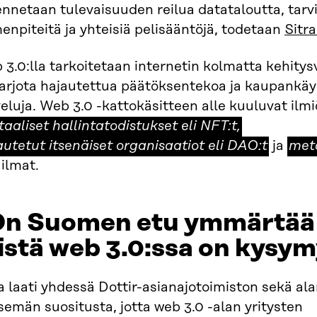
nnetaan tulevaisuuden reilua datataloutta, tarv
enpiteitä ja yhteisiä pelisääntöjä, todetaan
Sitr
3.0:lla tarkoitetaan internetin kolmatta kehitys
tarjota hajautettua päätöksentekoa ja kaupankäy
eluja. Web 3.0 -kattokäsitteen alle kuuluvat ilm
hajautetut
taaliset hallintatodistukset eli NFT:t,
itsenäiset
met
autetut itsenäiset organisaatiot eli DAO:t
ja
met
organisaati
ilmat.
eli
DAO:t
On Suomen etu ymmärtää
stä web 3.0:ssa on kysym
a laati yhdessä Dottir-asianajotoimiston sekä al
semän suositusta, jotta web 3.0 -alan yritysten