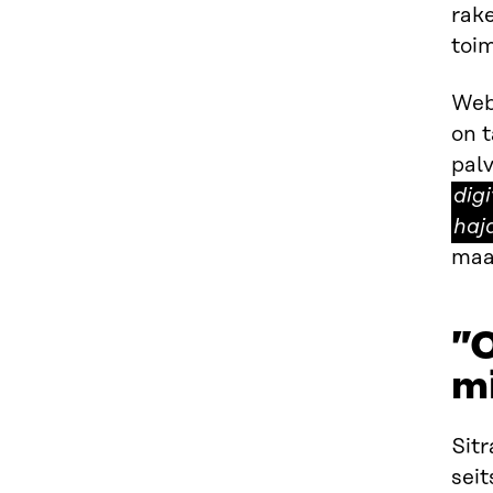
rake
toim
Web 
on 
palv
digi
haj
maa
”
mi
Sitr
seit