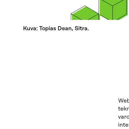
Kuva: Topias Dean, Sitra.
Web 
tekn
var
inte