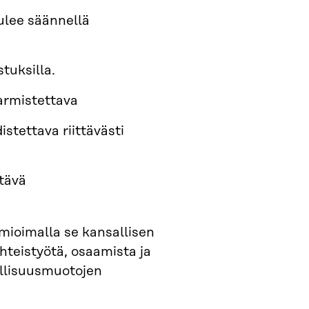
tulee säännellä
tuksilla.
armistettava
stettava riittävästi
tävä
mioimalla se kansallisen
teistyötä, osaamista ja
allisuusmuotojen