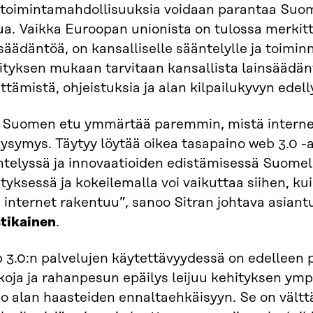
ketoimintamahdollisuuksia voidaan parantaa Suom
ua. Vaikka Euroopan unionista on tulossa merkit
säädäntöä, on kansalliselle sääntelylle ja toiminn
vityksen mukaan tarvitaan kansallista lainsäädä
ttämistä, ohjeistuksia ja alan kilpailukyvyn edel
 Suomen etu ymmärtää paremmin, mistä internet
ysymys. Täytyy löytää oikea tasapaino web 3.0 -a
ntelyssä ja innovaatioiden edistämisessä Suomel
tyksessä ja kokeilemalla voi vaikuttaa siihen, kui
 internet rakentuu”, sanoo Sitran johtava asiant
tikainen
.
3.0:n palvelujen käytettävyydessä on edelleen p
oja ja rahanpesun epäilys leijuu kehityksen ympä
o alan haasteiden ennaltaehkäisyyn. Se on vältt