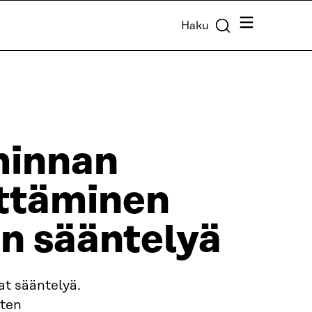
Valikko
Haku
minnan
ittäminen
en sääntelyä
at sääntelyä.
sten