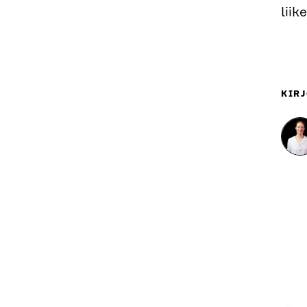
liik
KIRJ