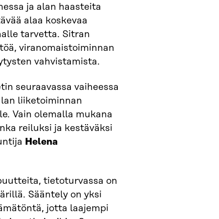
essa ja alan haasteita
tävää alaa koskevaa
alle tarvetta. Sitran
ntöä, viranomaistoiminnan
lytysten vahvistamista.
in seuraavassa vaiheessa
lan liiketoiminnan
le. Vain olemalla mukana
nka reiluksi ja kestäväksi
untija
Helena
uutteita, tietoturvassa on
rillä. Sääntely on yksi
ämätöntä, jotta laajempi