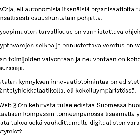
O:ja, eli autonomisia itsenäisiä organisaatioita 
nsallisesti osuuskuntalain pohjalta.
ysopimusten turvallisuus on varmistettava ohjeis
yptovarojen selkeä ja ennustettava verotus on v
an toimijoiden valvontaan ja neuvontaan on kohdi
sursseja.
talan kynnyksen innovaatiotoimintaa on edistet
äntelyhiekkalaatikolla, eli kokeiluympäristössä.
Web 3.0:n kehitystä tulee edistää Suomessa huo
itaalisen kompassin toimeenpanossa lisäämällä yh
ista tukea sekä vauhdittamalla digitaalisten var
stymistä.