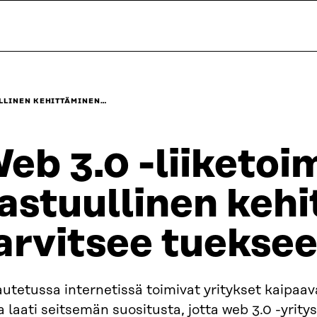
ULLINEN KEHITTÄMINEN…
eb 3.0 -liiketoi
astuullinen keh
arvitsee tuekse
utetussa internetissä toimivat yritykset kaipaav
a laati seitsemän suositusta, jotta web 3.0 -yrity