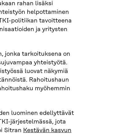
kaan rahan lisäksi
yhteistyön helpottaminen
KI-politiikan tavoitteena
isaatioiden ja yritysten
, jonka tarkoituksena on
 sujuvampaa yhteistyötä.
teistyössä luovat näkymiä
ytännöistä. Rahoitushaun
 rahoitushaku myöhemmin
den luominen edellyttävät
TKI-järjestelmässä, jota
i Sitran
Kestävän kasvun