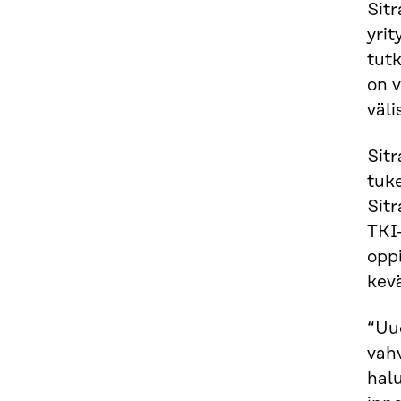
Sit
yrit
tutk
on v
väli
Sitr
tuke
Sit
TKI
opp
kevä
“Uu
vahv
hal