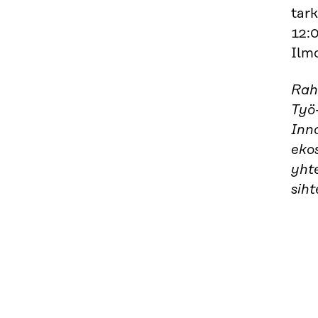
tar
12:
Ilm
Rah
Työ-
Inn
eko
yht
siht