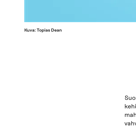
Kuva: Topias Dean
Suo
kehi
mahd
vah