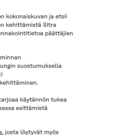
on kokonaiskuvan ja etsii
n kehittämistä Sitra
ennakointitietoa päättäjien
oiminnan
pungin suostumuksella
i
kehittäminen.
 tarjoaa käytännön tukea
sessa esittämistä
e
, josta löytyvät myös