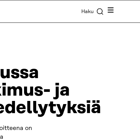
Valikko
Haku
aussa
imus- ja
edellytyksiä
oitteena on
ta