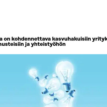
 on kohdennettava kasvuhakuisiin yrityks
usteisiin ja yhteistyöhön