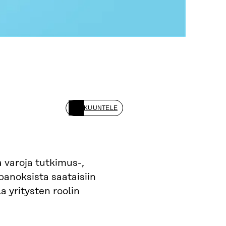
KUUNTELE
 varoja tutkimus-,
 panoksista saataisiin
a yritysten roolin