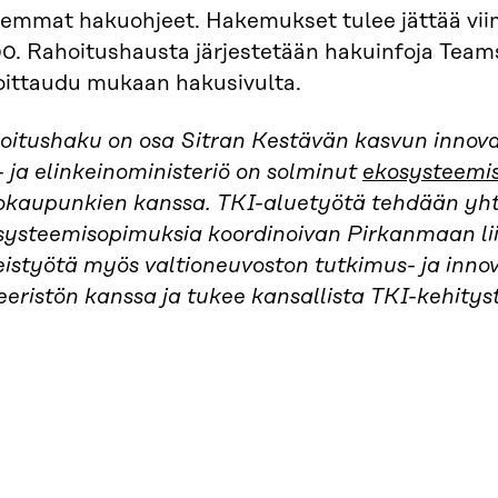
kemmat hakuohjeet. Hakemukset tulee jättää viim
00. Rahoitushausta järjestetään hakuinfoja Team
oittaudu mukaan hakusivulta.
oitushaku on osa Sitran Kestävän kasvun innovaa
 ja elinkeinoministeriö on solminut
ekosysteemi
okaupunkien kanssa. TKI-aluetyötä tehdään yht
systeemisopimuksia koordinoivan Pirkanmaan lii
eistyötä myös valtioneuvoston tutkimus- ja inn
eeristön kanssa ja tukee kansallista TKI-kehitys