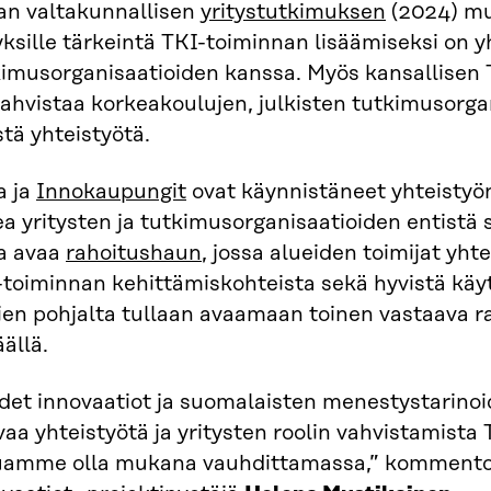
ran valtakunnallisen
yritystutkimuksen
(2024) mu
yksille tärkeintä TKI-toiminnan lisäämiseksi on 
imusorganisaatioiden kanssa. Myös kansallisen T
ahvistaa korkeakoulujen, julkisten tutkimusorgan
stä yhteistyötä.
a ja
Innokaupungit
ovat käynnistäneet yhteistyön
a yritysten ja tutkimusorganisaatioiden entistä
ra avaa
rahoitushaun
, jossa alueiden toimijat yh
-toiminnan kehittämiskohteista sekä hyvistä kä
ien pohjalta tullaan avaamaan toinen vastaava
ällä.
det innovaatiot ja suomalaisten menestystarinoi
aa yhteistyötä ja yritysten roolin vahvistamista 
uamme olla mukana vauhdittamassa,” kommento