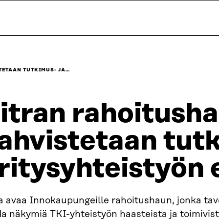
ETAAN TUTKIMUS- JA…
itran rahoitush
ahvistetaan tutk
ritysyhteistyön 
a avaa Innokaupungeille rahoitushaun, jonka tav
a näkymiä TKI-yhteistyön haasteista ja toimivis