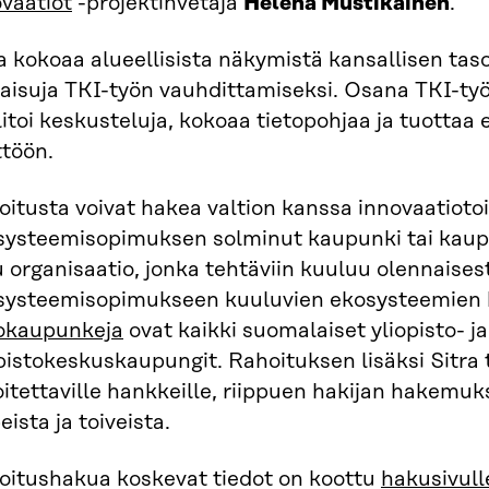
vaatiot
-projektinvetäjä
Helena Mustikainen
.
a kokoaa alueellisista näkymistä kansallisen tas
aisuja TKI-työn vauhdittamiseksi. Osana TKI-työ
litoi keskusteluja, kokoaa tietopohjaa ja tuottaa 
ttöön.
oitusta voivat hakea valtion kanssa innovaatiot
systeemisopimuksen solminut kaupunki tai kau
organisaatio, jonka tehtäviin kuuluu olennaisest
systeemisopimukseen kuuluvien ekosysteemien 
okaupunkeja
ovat kaikki suomalaiset yliopisto- ja
pistokeskuskaupungit. Rahoituksen lisäksi Sitra
itettaville hankkeille, riippuen hakijan hakemuk
eista ja toiveista.
oitushakua koskevat tiedot on koottu
hakusivull