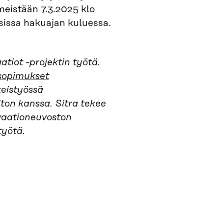
eistään 7.3.2025 klo
sissa hakuajan kuluessa.
tiot -projektin työtä.
sopimukset
eistyössä
ton kanssa. Sitra tekee
ovaationeuvoston
työtä.