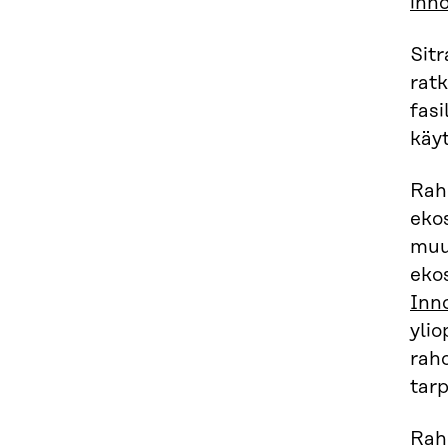
inno
Sitr
ratk
fasi
käy
Rah
eko
muu 
eko
Inn
ylio
raho
tarp
Rah