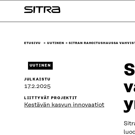
Siirry
Sitra
suoraan
sisältöön
↓
ETUSIVU
UUTINEN
SITRAN RAHOITUSHAUSSA VAHVIST
S
UUTINEN
JULKAISTU
v
17.2.2025
y
LIITTYVÄT PROJEKTIT
Kestävän kasvun innovaatiot
Sitr
luod