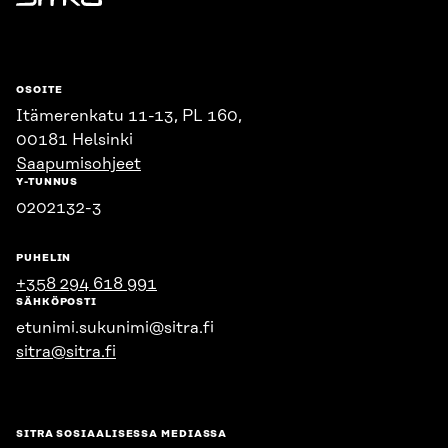
Sitra
OSOITE
Itämerenkatu 11-13, PL 160,
00181 Helsinki
Saapumisohjeet
Y-TUNNUS
0202132-3
PUHELIN
+358 294 618 991
SÄHKÖPOSTI
etunimi.sukunimi@sitra.fi
sitra@sitra.fi
SITRA SOSIAALISESSA MEDIASSA