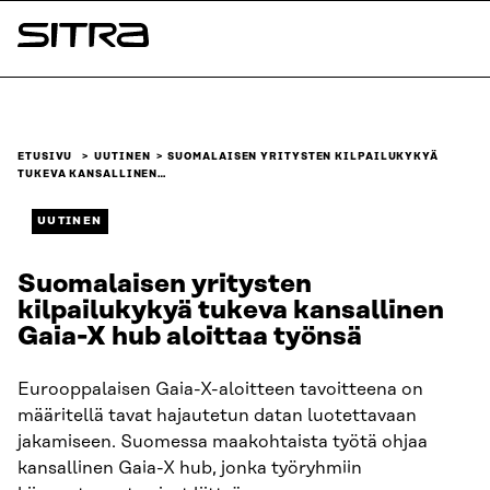
Siirry
suoraan
Sitra
sisältöön
↓
ETUSIVU
UUTINEN
SUOMALAISEN YRITYSTEN KILPAILUKYKYÄ
TUKEVA KANSALLINEN…
UUTINEN
Suomalaisen yritysten
kilpailukykyä tukeva kansallinen
Gaia-X hub aloittaa työnsä
Eurooppalaisen Gaia-X-aloitteen tavoitteena on
määritellä tavat hajautetun datan luotettavaan
jakamiseen. Suomessa maakohtaista työtä ohjaa
kansallinen Gaia-X hub, jonka työryhmiin