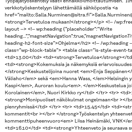
Työpajatyöskentely vaatii ennakkoilmoittautumisen. Il
verkkotyöskentelyyn lähettämällä sähköpostia <a
href=”mailto:Salla.Nurminen@sitra.fi”>Salla.Nurminen@
<strong>Tervetuloa mukaan!</strong></p> <!– /wp:free
layout –> <!– wp:heading {”placeholder”:”Write
heading…”,”magnetNavigation”:true,”magnetNavigationTit
heading-h2-font-size”>Ohjelma</h2> <!– /wp:heading –
class=”wp-block-table”> <table class=”is-style-event-t
<td>13.00</td> <td><strong>Tervetuloa</strong></td
<td><strong>Kokemuksia ja näkemyksiä eriarvoisuudes
</strong>Keskustelijoina nuoret <em>Enja Seppänen<
Väliaho</em> sekä <em>Hanna Wass, </em>Helsingin yl
Kaspi</em>, Auroran koulu<em>. </em>Keskustelua jo
Korolainen</em>, Nuori Kirkko ry</td> </tr> <tr> <td
<strong>Monipuoliset näkökulmat ongelmaan<br ></br
pienryhmissä</td> </tr> <tr> <td>15.45</td> <td><str
kommentit<br ></br> </strong>Työskentelyn yhteenveto
kommenttipuheenvuoro<em> Liisa Heinämäki, VNK</em
<td>16.10</td> <td><strong>Yhteenveto ja seuraava s