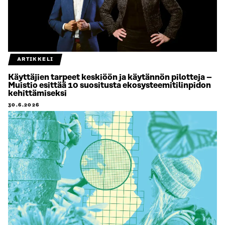
ARTIKKELI
Käyttäjien tarpeet keskiöön ja käytännön pilotteja –
Muistio esittää 10 suositusta ekosysteemitilinpidon
kehittämiseksi
30.6.2026