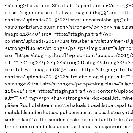
<strong>Tervetuloa Sitra Lab -tapahtumaan</strong>
class=”alignnone size-full wp-image-118439″ src=”https:
content/uploads/2019/02/tervetuloasitralabsl.jpg” al
<strong>Eriarvoistuminen</strong></p> <p><img class=
image-118440″ src=”https://staging.sitra.fi/wp-
content/uploads/2019/02/sitralaberiarvoistuminen-sl.j
<strong>Nuoret</strong></p> <p><img class=”alignnon
src=”https://staging.sitra.fi/wp-content/uploads/2019/
alt=”” ></img></p> <p><strong>Dialogi</strong></p> 
size-full wp-image-118438″ src=”https://staging.sitra.fi
content/uploads/2019/02/sitralabdialogisl.png” alt=””
<strong> Sitra Lab</strong></p> <p><img class=”align
118441″ src=”https://staging.sitra.fi/wp-content/uploa
alt=”” ></img></p> <h2><strong>Verkko-osallistumin
pääse Ruoholahteen, mutta haluaisit osallistua tapah
mahdollisuuden katsoa puheenvuorot ja osallistua yhte
verkon kautta. Tilaisuuden ensimmäinen tunti striimata
tarjoamme mahdollisuuden osallistua työpajaosuuteen