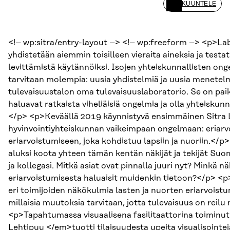
KUUNTELE
<!– wp:sitra/entry-layout –> <!– wp:freeform –> <p>Lab
yhdistetään aiemmin toisilleen vieraita aineksia ja tes
levittämistä käytännöiksi. Isojen yhteiskunnallisten on
tarvitaan molempia: uusia yhdistelmiä ja uusia menetel
tulevaisuustalon oma tulevaisuuslaboratorio. Se on paikka 
haluavat ratkaista viheliäisiä ongelmia ja olla yhteiskun
</p> <p>Keväällä 2019 käynnistyvä ensimmäinen Sitra 
hyvinvointiyhteiskunnan vaikeimpaan ongelmaan: eriarvoi
eriarvoistumiseen, joka kohdistuu lapsiin ja nuoriin.<
aluksi koota yhteen tämän kentän näkijät ja tekijät S
ja kollegasi. Mitkä asiat ovat pinnalla juuri nyt? Minkä 
eriarvoistumisesta haluaisit muidenkin tietoon?</p> <p
eri toimijoiden näkökulmia lasten ja nuorten eriarvoistum
millaisia muutoksia tarvitaan, jotta tulevaisuus on reilu 
<p>Tapahtumassa visuaalisena fasilitaattorina toiminu
Lehtipuu </em>tuotti tilaisuudesta upeita visualisointe