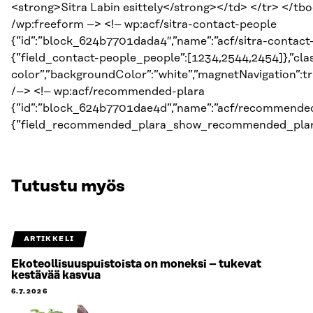
<strong>Sitra Labin esittely</strong></td> </tr> </tbo
/wp:freeform –> <!– wp:acf/sitra-contact-people
{”id”:”block_624b7701dada4″,”name”:”acf/sitra-contact-
{”field_contact-people_people”:[1234,2544,2454]},”cla
color”,”backgroundColor”:”white”,”magnetNavigation”:tr
/–> <!– wp:acf/recommended-plara
{”id”:”block_624b7701dae4d”,”name”:”acf/recommended-
{”field_recommended_plara_show_recommended_plara
Tutustu myös
ARTIKKELI
Ekoteollisuuspuistoista on moneksi – tukevat
kestävää kasvua
6.7.2026