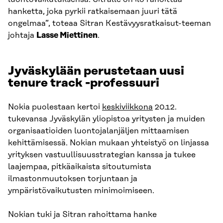
hanketta, joka pyrkii ratkaisemaan juuri tätä
ongelmaa”, toteaa Sitran Kestävyysratkaisut-teeman
johtaja
Lasse Miettinen
.
Jyväskylään perustetaan uusi
tenure track -professuuri
Nokia puolestaan kertoi
keskiviikkona
20.12.
tukevansa Jyväskylän yliopistoa yritysten ja muiden
organisaatioiden luontojalanjäljen mittaamisen
kehittämisessä. Nokian mukaan yhteistyö on linjassa
yrityksen vastuullisuusstrategian kanssa ja tukee
laajempaa, pitkäaikaista sitoutumista
ilmastonmuutoksen torjuntaan ja
ympäristövaikutusten minimoimiseen.
Nokian tuki ja Sitran rahoittama hanke