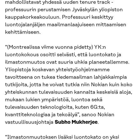
mahdollistavat yhdessä uuden tenure track -
professuurin perustamisen Jyväskylän yliopiston
kauppakorkeakouluun. Professuuri keskittyy
luontojalanjäljen maailmanlaajuiseen mittaamisen
kehittämiseen.
“(Montrealissa viime vuonna pidetty) YK:n
luontokokous osoitti selvästi, että luontokato ja
ilmastonmuutos ovat suuria uhkia planeetallemme.
Yliopistoja koskevan yhteistyöohjelmamme
tavoitteena on tukea tiedemaailman lahjakkaimpia
tutkijoita, jotta he voivat tutkia niin Nokian kuin koko
yhteiskunnan tulevaisuuden kannalta keskeisiä aloja,
mukaan lukien ympäristöä, luontoa sekä
tulevaisuuden teknologioita, kuten 6G:ta,
kvanttiteknologiaa ja tekoälyä”, sanoo Nokian
vastuullisuusjohtaja
Subho Mukherjee
.
“Ilmastonmuutoksen lisäksi luontokato on yksi