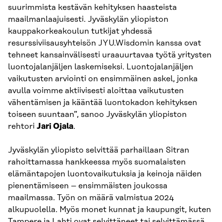
suurimmista kestävän kehityksen haasteista
maailmanlaajuisesti. Jyväskylän yliopiston
kauppakorkeakoulun tutkijat yhdessä
resurssiviisausyhteisön JYU.Wisdomin kanssa ovat
tehneet kansainvälisesti uraauurtavaa työtä yritysten
luontojalanjäljen laskemiseksi. Luontojalanjäljen
vaikutusten arviointi on ensimmäinen askel, jonka
avulla voimme aktiivisesti aloittaa vaikutusten
vähentämisen ja kääntää luontokadon kehityksen
toiseen suuntaan”, sanoo Jyväskylän yliopiston
rehtori
Jari Ojala
.
Jyväskylän yliopisto selvittää parhaillaan Sitran
rahoittamassa hankkeessa myös suomalaisten
elämäntapojen luontovaikutuksia ja keinoja näiden
pienentämiseen – ensimmäisten joukossa
maailmassa. Työn on määrä valmistua 2024
alkupuolella. Myös monet kunnat ja kaupungit, kuten
Tampere
ja
Lahti
ovat selvittäneet tai selvittämässä