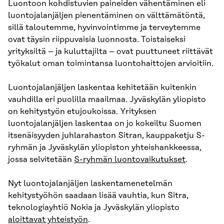
Luontoon kohdistuvien paineiden vähentäminen eli
luontojalanjäljen pienentäminen on välttämätöntä,
sillä taloutemme, hyvinvointimme ja terveytemme
ovat täysin riippuvaisia luonnosta. Toistaiseksi
yrityksiltä – ja kuluttajilta – ovat puuttuneet riittävät
työkalut oman toimintansa luontohaittojen arvioitiin.
Luontojalanjäljen laskentaa kehitetään kuitenkin
vauhdilla eri puolilla maailmaa. Jyväskylän yliopisto
on kehitystyön etujoukoissa. Yrityksen
luontojalanjäljen laskentaa on jo kokeiltu Suomen
itsenäisyyden juhlarahaston Sitran, kauppaketju S-
ryhmän ja Jyväskylän yliopiston yhteishankkeessa,
jossa selvitetään
S-ryhmän luontovaikutukset
.
Nyt luontojalanjäljen laskentamenetelmän
kehitystyöhön saadaan lisää vauhtia, kun Sitra,
teknologiayhtiö Nokia ja Jyväskylän yliopisto
aloittavat yhteistyön
.