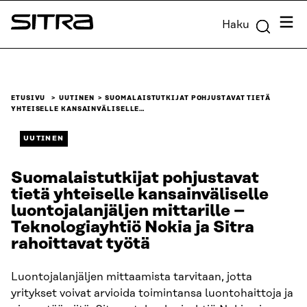
Siirry
Valik
Haku
suoraan
Sitra
sisältöön
↓
ETUSIVU
UUTINEN
SUOMALAISTUTKIJAT POHJUSTAVAT TIETÄ
YHTEISELLE KANSAINVÄLISELLE…
UUTINEN
Suomalaistutkijat pohjustavat
tietä yhteiselle kansainväliselle
luontojalanjäljen mittarille –
Teknologiayhtiö Nokia ja Sitra
rahoittavat työtä
Luontojalanjäljen mittaamista tarvitaan, jotta
yritykset voivat arvioida toimintansa luontohaittoja ja