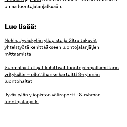
omaa luontojalanjälkeään.
Lue lisää:
Nokia, Jyväskylän yliopisto ja Sitra tekevät
yhteistyötä kehittääkseen luontojalanjäljen
mittaamista
Suomalaistutkijat kehittivät luontojalanjälkimittarin
yrityksille – pilottihanke kartoitti S-ryhmän
luontohaitat
Jyväskylän yliopiston väliraportti: S-ryhmän
luontojalanjälki