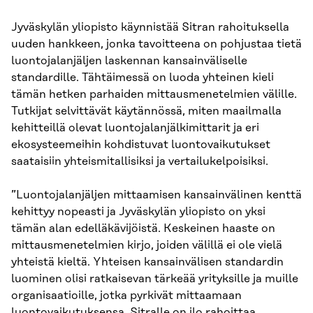
Jyväskylän yliopisto käynnistää Sitran rahoituksella
uuden hankkeen, jonka tavoitteena on pohjustaa tietä
luontojalanjäljen laskennan kansainväliselle
standardille. Tähtäimessä on luoda yhteinen kieli
tämän hetken parhaiden mittausmenetelmien välille.
Tutkijat selvittävät käytännössä, miten maailmalla
kehitteillä olevat luontojalanjälkimittarit ja eri
ekosysteemeihin kohdistuvat luontovaikutukset
saataisiin yhteismitallisiksi ja vertailukelpoisiksi.
”Luontojalanjäljen mittaamisen kansainvälinen kenttä
kehittyy nopeasti ja Jyväskylän yliopisto on yksi
tämän alan edelläkävijöistä. Keskeinen haaste on
mittausmenetelmien kirjo, joiden välillä ei ole vielä
yhteistä kieltä. Yhteisen kansainvälisen standardin
luominen olisi ratkaisevan tärkeää yrityksille ja muille
organisaatioille, jotka pyrkivät mittaamaan
luontovaikutuksensa. Sitralle on ilo rahoittaa