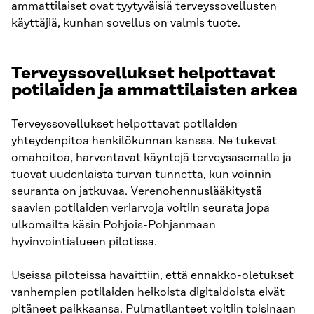
ammattilaiset ovat tyytyväisiä terveyssovellusten
käyttäjiä, kunhan sovellus on valmis tuote.
Terveyssovellukset helpottavat
potilaiden ja ammattilaisten arkea
Terveyssovellukset helpottavat potilaiden
yhteydenpitoa henkilökunnan kanssa. Ne tukevat
omahoitoa, harventavat käyntejä terveysasemalla ja
tuovat uudenlaista turvan tunnetta, kun voinnin
seuranta on jatkuvaa. Verenohennuslääkitystä
saavien potilaiden veriarvoja voitiin seurata jopa
ulkomailta käsin Pohjois-Pohjanmaan
hyvinvointialueen pilotissa.
Useissa piloteissa havaittiin, että ennakko-oletukset
vanhempien potilaiden heikoista digitaidoista eivät
pitäneet paikkaansa. Pulmatilanteet voitiin toisinaan