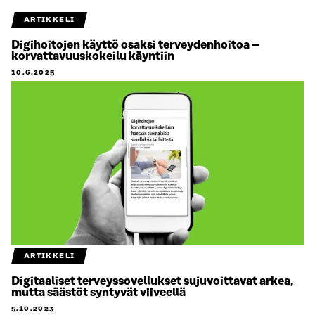
ARTIKKELI
Digihoitojen käyttö osaksi terveydenhoitoa –
korvattavuuskokeilu käyntiin
10.6.2025
ARTIKKELI
Digitaaliset terveyssovellukset sujuvoittavat arkea,
mutta säästöt syntyvät viiveellä
5.10.2023