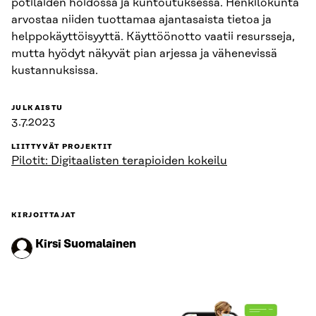
potilaiden hoidossa ja kuntoutuksessa. Henkilökunta
arvostaa niiden tuottamaa ajantasaista tietoa ja
helppokäyttöisyyttä. Käyttöönotto vaatii resursseja,
mutta hyödyt näkyvät pian arjessa ja vähenevissä
kustannuksissa.
JULKAISTU
3.7.2023
LIITTYVÄT PROJEKTIT
Pilotit: Digitaalisten terapioiden kokeilu
KIRJOITTAJAT
Kirsi Suomalainen