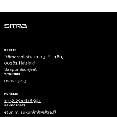
Sitra
OSOITE
Itämerenkatu 11-13, PL 160,
00181 Helsinki
Saapumisohjeet
Y-TUNNUS
0202132-3
PUHELIN
+358 294 618 991
SÄHKÖPOSTI
etunimi.sukunimi@sitra.fi