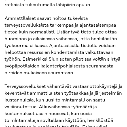
ratkaista tukeutumalla lähipiirin apuun.
Ammattilaiset saavat hoitoa tukevista
terveyssovelluksista tarkempaa ja ajantasaisempaa
tietoa kuin normaalisti. Lisääntyvä tieto tulee ottaa
huomioon jo aikaisessa vaiheessa, jotta henkilöstön
työkuorma ei kasva. Ajantasaisella tiedolla voidaan
helpottaa resurssien kohdentamista vaikuttavaan
työhön. Esimerkiksi Siun soten pilotissa voitiin siirtyä
syöpäpotilaiden kalenteripohjaisesta seurannasta
oireiden mukaiseen seurantaan.
Terveyssovellukset vähentävät vastaanottokäyntejä ja
keventävät ammattilaisten työtaakkaa ja järjestelmän
kustannuksia, kun uusi toimintamalli on saatu
vakiinnutettua. Alkuvaiheessa työmäärä ja
kustannukset usein nousevat, kun uusia
toimintamalleja sovitellaan käyttöön, henkilöstöä