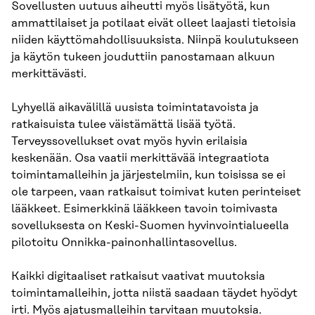
Sovellusten uutuus aiheutti myös lisätyötä, kun
ammattilaiset ja potilaat eivät olleet laajasti tietoisia
niiden käyttömahdollisuuksista. Niinpä koulutukseen
ja käytön tukeen jouduttiin panostamaan alkuun
merkittävästi.
Lyhyellä aikavälillä uusista toimintatavoista ja
ratkaisuista tulee väistämättä lisää työtä.
Terveyssovellukset ovat myös hyvin erilaisia
keskenään. Osa vaatii merkittävää integraatiota
toimintamalleihin ja järjestelmiin, kun toisissa se ei
ole tarpeen, vaan ratkaisut toimivat kuten perinteiset
lääkkeet. Esimerkkinä lääkkeen tavoin toimivasta
sovelluksesta on Keski-Suomen hyvinvointialueella
pilotoitu Onnikka-painonhallintasovellus.
Kaikki digitaaliset ratkaisut vaativat muutoksia
toimintamalleihin, jotta niistä saadaan täydet hyödyt
irti. Myös ajatusmalleihin tarvitaan muutoksia.