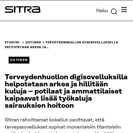
Siirry
Valik
Haku
suoraan
Sitra
sisältöön
↓
ETUSIVU
UUTINEN
TERVEYDENHUOLLON DIGISOVELLUKSILLA
HELPOTETAAN ARKEA JA…
UUTINEN
Terveydenhuollon digisovelluksilla
helpotetaan arkea ja hillitään
kuluja – potilaat ja ammattilaiset
kaipaavat lisää työkaluja
sairauksien hoitoon
Sitran rahoittamat kokeilut osoittavat, että
terveyssovellukset sopivat monenlaisiin tilanteisiin