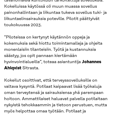
tavanomaisia kuntoiluun tarkoitettuja sovelluksia.
Kokeiluissa käytössä oli muun muassa sovellus
painonhallintaan ja liikuntaa tukeva sovellus tuki- ja
liikuntaelinsairauksia poteville. Pilotit päättyivät
toukokuussa 2023.
”Piloteissa on kertynyt käytännön oppeja ja
kokemuksia sekä hiottu toimintamalleja ja ohjeita
monenlaisiin tilanteisiin. Työtä ja kustannuksia
säästyy, jos opit pannaan kiertämään
hyvinvointialueille”, toteaa asiantuntija
Johannes
Ahlqvist
Sitrasta.
Kokeilut osoittivat, että terveyssovelluksille on
valtava kysyntä. Potilaat kaipaavat lisää työkaluja
oman terveytensä ja sairauksiensa yhä parempaan
hoitoon. Ammattilaiset haluavat palvella potilaitaan
nykyistä tehokkaammin ja tietoon perustuen, mutta
myös helpottaa omaa työtään. Potilaat ja