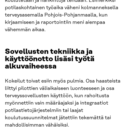
koulutetaan ja hankintoja tehdään. Esimerkiksi
potilaskohtainen työaika väheni kolmanneksella
terveysasemalla Pohjois-Pohjanmaalla, kun
kirjaamiseen ja raportointiin meni aiempaa
vähemmän aikaa.
Sovellusten tekniikka ja
käyttöönotto lisäsi työtä
alkuvaiheessa
Kokeilut toivat esiin myös pulmia. Osa haasteista
liittyi pilottien väliaikaiseen luonteeseen ja osa
terveyssovellusten käyttöön, kun rahoitusta
myönnettiin vain määräajaksi ja integraatiot
potilastietojärjestelmiin tai laajat
koulutussuunnitelmat jätettiin tekemättä tai
mahdollisimman vähäisiksi.