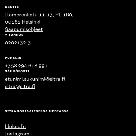
OSOITE
Itämerenkatu 11-13, PL 160,
00181 Helsinki
Saapumisohjeet
Y-TUNNUS
0202132-3
PUHELIN
+358 294 618 991
SÄHKÖPOSTI
etunimi.sukunimi@sitra.fi
sitra@sitra.fi
SITRA SOSIAALISESSA MEDIASSA
LinkedIn
Instagram