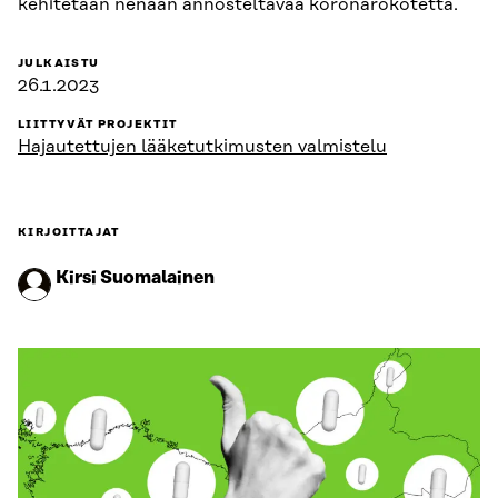
kehitetään nenään annosteltavaa koronarokotetta.
JULKAISTU
26.1.2023
LIITTYVÄT PROJEKTIT
Hajautettujen lääketutkimusten valmistelu
KIRJOITTAJAT
Kirsi Suomalainen