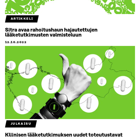
ARTIKKELI
Sitra avaa rahoitushaun hajautettujen
lääketutkimusten valmisteluun
12.10.2022
JULKAISU
Kliinisen lääketutkimuksen uudet toteutustavat