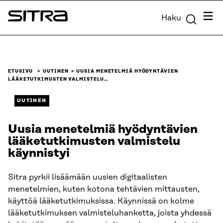
Siirry
Valik
Haku
suoraan
Sitra
sisältöön
↓
ETUSIVU
UUTINEN
UUSIA MENETELMIÄ HYÖDYNTÄVIEN
LÄÄKETUTKIMUSTEN VALMISTELU…
UUTINEN
Uusia menetelmiä hyödyntävien
lääketutkimusten valmistelu
käynnistyi
Sitra pyrkii lisäämään uusien digitaalisten
menetelmien, kuten kotona tehtävien mittausten,
käyttöä lääketutkimuksissa. Käynnissä on kolme
lääketutkimuksen valmisteluhanketta, joista yhdessä