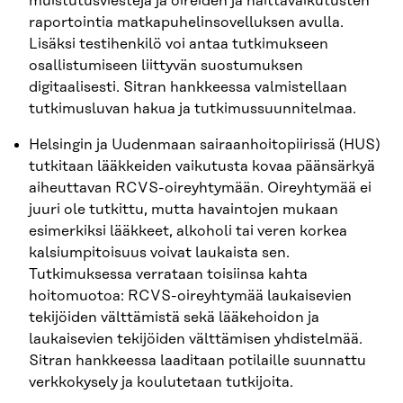
muistutusviestejä ja oireiden ja haittavaikutusten
raportointia matkapuhelinsovelluksen avulla.
Lisäksi testihenkilö voi antaa tutkimukseen
osallistumiseen liittyvän suostumuksen
digitaalisesti. Sitran hankkeessa valmistellaan
tutkimusluvan hakua ja tutkimussuunnitelmaa.
Helsingin ja Uudenmaan sairaanhoitopiirissä (HUS)
tutkitaan lääkkeiden vaikutusta kovaa päänsärkyä
aiheuttavan RCVS-oireyhtymään. Oireyhtymää ei
juuri ole tutkittu, mutta havaintojen mukaan
esimerkiksi lääkkeet, alkoholi tai veren korkea
kalsiumpitoisuus voivat laukaista sen.
Tutkimuksessa verrataan toisiinsa kahta
hoitomuotoa: RCVS-oireyhtymää laukaisevien
tekijöiden välttämistä sekä lääkehoidon ja
laukaisevien tekijöiden välttämisen yhdistelmää.
Sitran hankkeessa laaditaan potilaille suunnattu
verkkokysely ja koulutetaan tutkijoita.