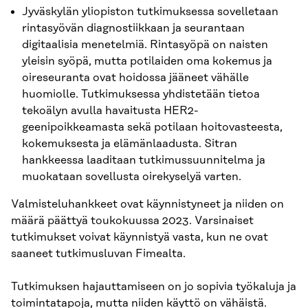
Jyväskylän yliopiston tutkimuksessa sovelletaan
rintasyövän diagnostiikkaan ja seurantaan
digitaalisia menetelmiä. Rintasyöpä on naisten
yleisin syöpä, mutta potilaiden oma kokemus ja
oireseuranta ovat hoidossa jääneet vähälle
huomiolle. Tutkimuksessa yhdistetään tietoa
tekoälyn avulla havaitusta HER2-
geenipoikkeamasta sekä potilaan hoitovasteesta,
kokemuksesta ja elämänlaadusta. Sitran
hankkeessa laaditaan tutkimussuunnitelma ja
muokataan sovellusta oirekyselyä varten.
Valmisteluhankkeet ovat käynnistyneet ja niiden on
määrä päättyä toukokuussa 2023. Varsinaiset
tutkimukset voivat käynnistyä vasta, kun ne ovat
saaneet tutkimusluvan Fimealta.
Tutkimuksen hajauttamiseen on jo sopivia työkaluja ja
toimintatapoja, mutta niiden käyttö on vähäistä.