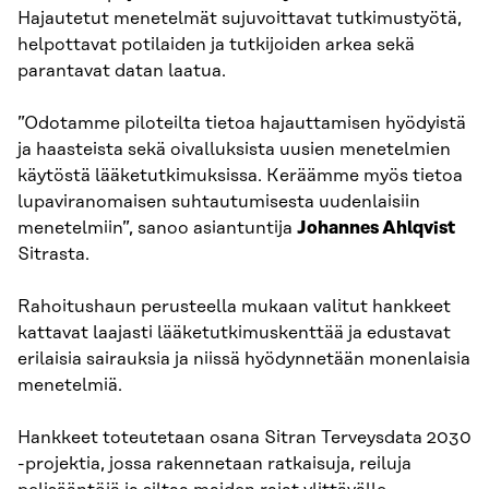
Hajautetut menetelmät sujuvoittavat tutkimustyötä,
helpottavat potilaiden ja tutkijoiden arkea sekä
parantavat datan laatua.
”Odotamme piloteilta tietoa hajauttamisen hyödyistä
ja haasteista sekä oivalluksista uusien menetelmien
käytöstä lääketutkimuksissa. Keräämme myös tietoa
lupaviranomaisen suhtautumisesta uudenlaisiin
menetelmiin”, sanoo asiantuntija
Johannes Ahlqvist
Sitrasta.
Rahoitushaun perusteella mukaan valitut hankkeet
kattavat laajasti lääketutkimuskenttää ja edustavat
erilaisia sairauksia ja niissä hyödynnetään monenlaisia
menetelmiä.
Hankkeet toteutetaan osana Sitran Terveysdata 2030
-projektia, jossa rakennetaan ratkaisuja, reiluja