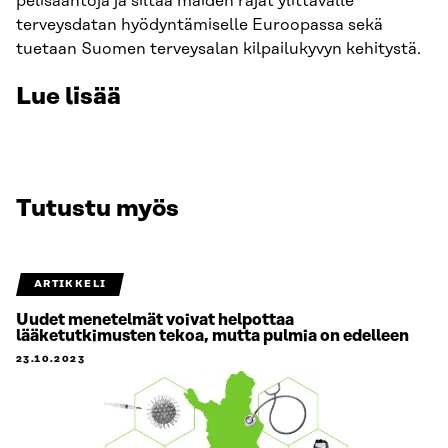
pelisääntöjä ja siltaa maiden rajat ylittävälle
terveysdatan hyödyntämiselle Euroopassa sekä
tuetaan Suomen terveysalan kilpailukyvyn kehitystä.
Lue lisää
Tutustu myös
ARTIKKELI
Uudet menetelmät voivat helpottaa
lääketutkimusten tekoa, mutta pulmia on edelleen
23.10.2023